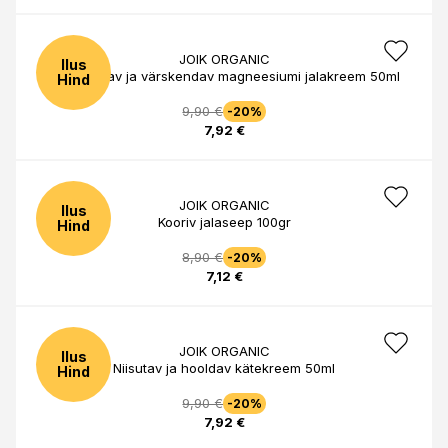
JOIK ORGANIC
Ilus
Pehmendav ja värskendav magneesiumi jalakreem 50ml
Hind
9,90 €
-20%
7,92 €
JOIK ORGANIC
Ilus
Kooriv jalaseep 100gr
Hind
8,90 €
-20%
7,12 €
JOIK ORGANIC
Ilus
Niisutav ja hooldav kätekreem 50ml
Hind
9,90 €
-20%
7,92 €