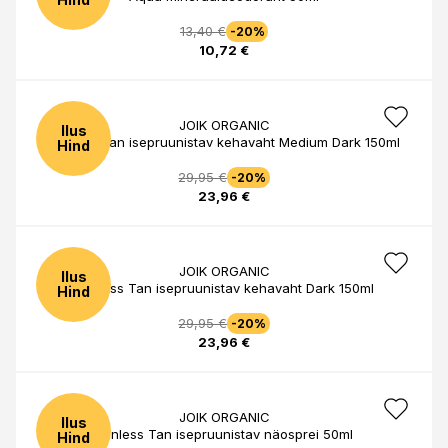
13,40 €
-20%
10,72 €
JOIK ORGANIC
Ilus
Sunless Tan isepruunistav kehavaht Medium Dark 150ml
Hind
29,95 €
-20%
23,96 €
JOIK ORGANIC
Ilus
Sunless Tan isepruunistav kehavaht Dark 150ml
Hind
29,95 €
-20%
23,96 €
JOIK ORGANIC
Ilus
Sunless Tan isepruunistav näosprei 50ml
Hind