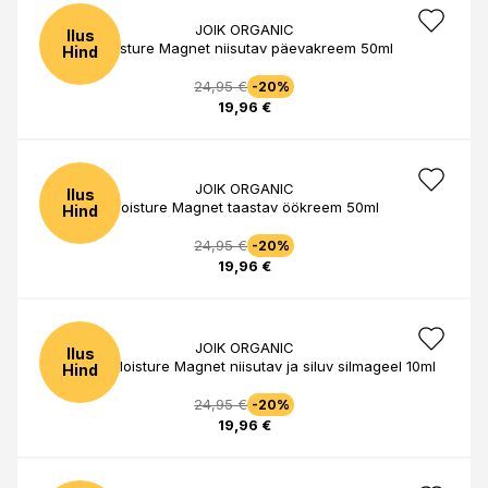
JOIK ORGANIC
Ilus
Moisture Magnet niisutav päevakreem 50ml
Hind
24,95 €
-20%
19,96 €
JOIK ORGANIC
Ilus
Moisture Magnet taastav öökreem 50ml
Hind
24,95 €
-20%
19,96 €
JOIK ORGANIC
Ilus
Organic Moisture Magnet niisutav ja siluv silmageel 10ml
Hind
24,95 €
-20%
19,96 €