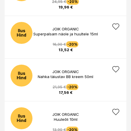
24,95 €
-20%
19,96 €
JOIK ORGANIC
Ilus
Superpalsam näole ja huultele 15ml
Hind
16,90 €
-20%
13,52 €
JOIK ORGANIC
Ilus
Nahka täiustav BB kreem 50ml
Hind
21,95 €
-20%
17,56 €
JOIK ORGANIC
Ilus
Huuleõli 10ml
Hind
13,90 €
-20%