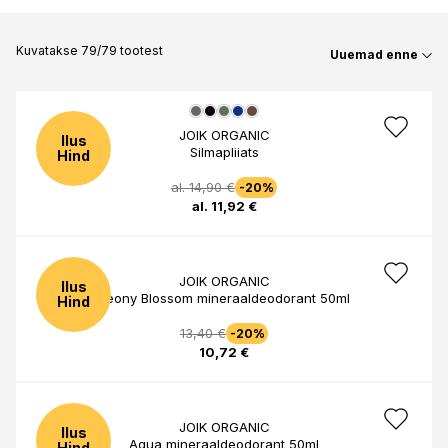
Kuvatakse 79/79 tootest
Uuemad enne
JOIK ORGANIC
Ilus
Silmapliiats
Hind
al. 14,90 €
-20%
al. 11,92 €
JOIK ORGANIC
Ilus
Peony Blossom mineraaldeodorant 50ml
Hind
13,40 €
-20%
10,72 €
JOIK ORGANIC
Ilus
Aqua mineraaldeodorant 50ml
Hind