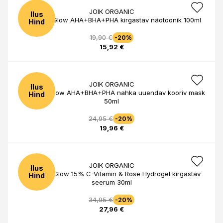
JOIK ORGANIC
Ilus
Re-Boost Glow AHA+BHA+PHA kirgastav näotoonik 100ml
Hind
19,90 €
-20%
15,92 €
JOIK ORGANIC
Ilus
Re-Boost Glow AHA+BHA+PHA nahka uuendav kooriv mask
Hind
50ml
24,95 €
-20%
19,96 €
JOIK ORGANIC
Ilus
Re-Boost Glow 15% C-Vitamin & Rose Hydrogel kirgastav
Hind
seerum 30ml
34,95 €
-20%
27,96 €