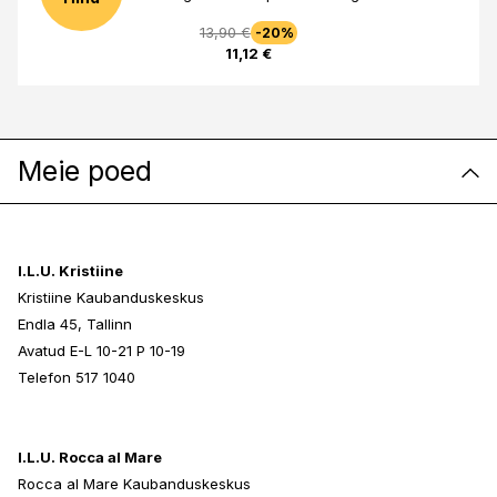
13,90 €
-20%
11,12 €
Meie poed
I.L.U. Kristiine
Kristiine Kaubanduskeskus
Endla 45, Tallinn
Avatud E-L 10-21 P 10-19
Telefon 517 1040
I.L.U. Rocca al Mare
Rocca al Mare Kaubanduskeskus