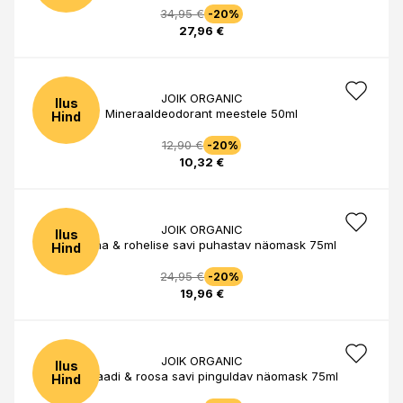
34,95 €
-20%
27,96 €
JOIK ORGANIC
Ilus
Mineraaldeodorant meestele 50ml
Hind
12,90 €
-20%
10,32 €
JOIK ORGANIC
Ilus
Matcha & rohelise savi puhastav näomask 75ml
Hind
24,95 €
-20%
19,96 €
JOIK ORGANIC
Ilus
Šokolaadi & roosa savi pinguldav näomask 75ml
Hind