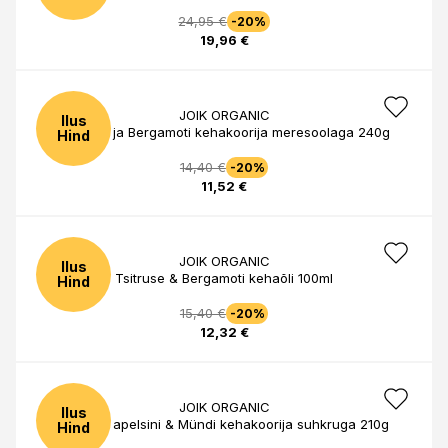
24,95 €
-20%
19,96 €
JOIK ORGANIC
Ilus
Tsitruse ja Bergamoti kehakoorija meresoolaga 240g
Hind
14,40 €
-20%
11,52 €
JOIK ORGANIC
Ilus
Tsitruse & Bergamoti kehaõli 100ml
Hind
15,40 €
-20%
12,32 €
JOIK ORGANIC
Ilus
Magusa apelsini & Mündi kehakoorija suhkruga 210g
Hind