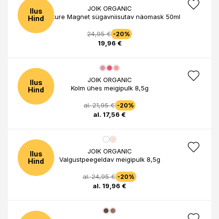
JOIK ORGANIC
Ilus
Moisture Magnet sügavniisutav näomask 50ml
Hind
24,95 €
-20%
19,96 €
JOIK ORGANIC
Ilus
Kolm ühes meigipulk 8,5g
Hind
al. 21,95 €
-20%
al. 17,56 €
JOIK ORGANIC
Ilus
Valgustpeegeldav meigipulk 8,5g
Hind
al. 24,95 €
-20%
al. 19,96 €