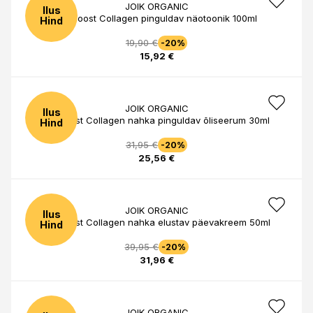
JOIK ORGANIC
Ilus
Re-Boost Collagen pinguldav näotoonik 100ml
Hind
19,90 €
-20%
15,92 €
JOIK ORGANIC
Ilus
Re-Boost Collagen nahka pinguldav õliseerum 30ml
Hind
31,95 €
-20%
25,56 €
JOIK ORGANIC
Ilus
Re-Boost Collagen nahka elustav päevakreem 50ml
Hind
39,95 €
-20%
31,96 €
JOIK ORGANIC