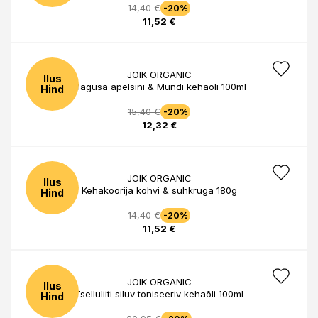
14,40 €
-20%
11,52 €
JOIK ORGANIC
Ilus
Magusa apelsini & Mündi kehaõli 100ml
Hind
15,40 €
-20%
12,32 €
JOIK ORGANIC
Ilus
Kehakoorija kohvi & suhkruga 180g
Hind
14,40 €
-20%
11,52 €
JOIK ORGANIC
Ilus
Tselluliiti siluv toniseeriv kehaõli 100ml
Hind