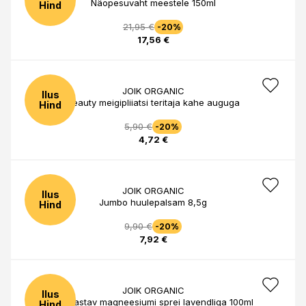
Näopesuvaht meestele 150ml
Hind
21,95 €
-20%
17,56 €
JOIK ORGANIC
Ilus
Beauty meigipliiatsi teritaja kahe auguga
Hind
5,90 €
-20%
4,72 €
JOIK ORGANIC
Ilus
Jumbo huulepalsam 8,5g
Hind
9,90 €
-20%
7,92 €
JOIK ORGANIC
Ilus
Lõõgastav magneesiumi sprei lavendliga 100ml
Hind