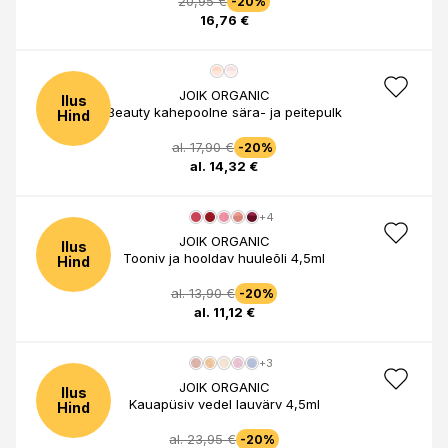
20,95 €
-20%
16,76 €
JOIK ORGANIC
Ilus
Beauty kahepoolne sära- ja peitepulk
Hind
al. 17,90 €
-20%
al. 14,32 €
+4
JOIK ORGANIC
Ilus
Tooniv ja hooldav huuleõli 4,5ml
Hind
al. 13,90 €
-20%
al. 11,12 €
+3
JOIK ORGANIC
Ilus
Kauapüsiv vedel lauvärv 4,5ml
Hind
al. 23,95 €
-20%