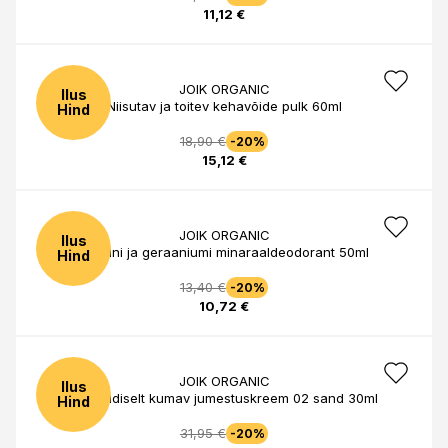
11,12 €
JOIK ORGANIC
Ilus
Niisutav ja toitev kehavõide pulk 60ml
Hind
18,90 €
-20%
15,12 €
JOIK ORGANIC
Ilus
Sidruni ja geraaniumi minaraaldeodorant 50ml
Hind
13,40 €
-20%
10,72 €
JOIK ORGANIC
Ilus
Joik siidiselt kumav jumestuskreem 02 sand 30ml
Hind
31,95 €
-20%