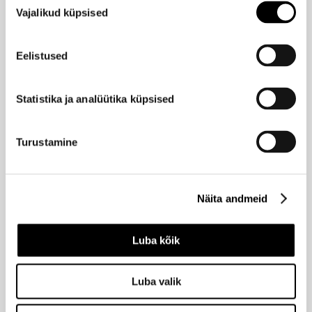
Vajalikud küpsised
valik
JOIK ORGANIC
Ilus
Päikesekaitse pulk näole ja kehale SPF35 15ml
Hind
Eelistused
17,90 €
-20%
14,32 €
Statistika ja analüütika küpsised
JOIK ORGANIC
Ilus
Nahka täiustav BB kreem Medium 50ml
Hind
Turustamine
21,95 €
-20%
17,56 €
Näita andmeid
JOIK ORGANIC
Ilus
Intiimpesuvaht 150ml
Hind
Luba kõik
9,90 €
-20%
7,92 €
Luba valik