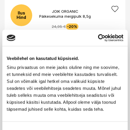
JOIK ORGANIC
Ilus
Päikesekuma meigipulk 8,5g
Hind
24,95 €
-20%
19,96 €
JOIK ORGANIC
Ilus
Veebilehel on kasutatud küpsiseid.
Päikesekaitsekreem näole ja kehale SPF15 150ml
Hind
Sinu privaatsus on meie jaoks oluline ning me soovime,
28,95 €
-20%
et tunneksid end meie veebilehte kasutades turvaliselt.
23,16 €
Sul on võimalik igal hetkel oma valikuid küpsiste
seadetes või veebilehitseja seadetes muuta. Mõnel juhul
tuleb selleks muuta oma veebilehitseja seadistusi või
JOIK ORGANIC
Ilus
Päikesekaitsekreem näole ja kehale SPF25 150ml
Hind
küpsised käsitsi kustutada. Allpool oleme välja toonud
täpsemad juhised selle kohta, kuidas seda teha.
31,95 €
-20%
25,56 €
Nõusoleku