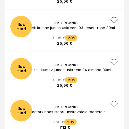
25,56 €
JOIK ORGANIC
Ilus
Joik siidiselt kumav jumestuskreem 03 desert rose 30ml
Hind
31,95 €
-20%
25,56 €
JOIK ORGANIC
Ilus
Joik siidiselt kumav jumestuskreem 04 almond 30ml
Hind
31,95 €
-20%
25,56 €
JOIK ORGANIC
Ilus
Aplikaatorkinnas isepruunistavatele toodetele
Hind
8,90 €
-20%
7,12 €