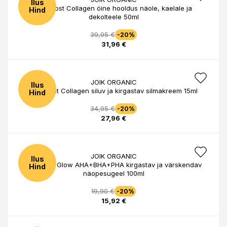
Ilus
Re-Boost Collagen öine hooldus näole, kaelale ja
Hind
dekolteele 50ml
39,95 €
-20%
31,96 €
JOIK ORGANIC
Ilus
Re-Boost Collagen siluv ja kirgastav silmakreem 15ml
Hind
34,95 €
-20%
27,96 €
JOIK ORGANIC
Ilus
Re-Boost Glow AHA+BHA+PHA kirgastav ja värskendav
Hind
näopesugeel 100ml
19,90 €
-20%
15,92 €