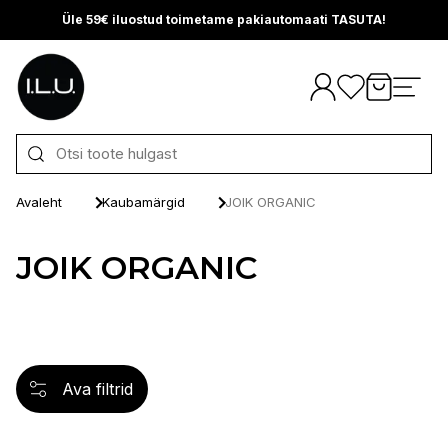
Üle 59€ iluostud toimetame pakiautomaati TASUTA!
Otse sisu juurde
Avaleht
Kaubamärgid
JOIK ORGANIC
JOIK ORGANIC
Ava filtrid