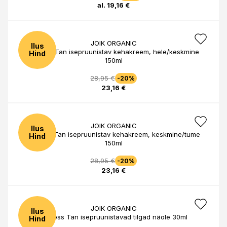
al. 19,16 €
JOIK ORGANIC
Ilus
Sunless Tan isepruunistav kehakreem, hele/keskmine
Hind
150ml
28,95 €
-20%
23,16 €
JOIK ORGANIC
Ilus
Sunless Tan isepruunistav kehakreem, keskmine/tume
Hind
150ml
28,95 €
-20%
23,16 €
JOIK ORGANIC
Ilus
Sunless Tan isepruunistavad tilgad näole 30ml
Hind