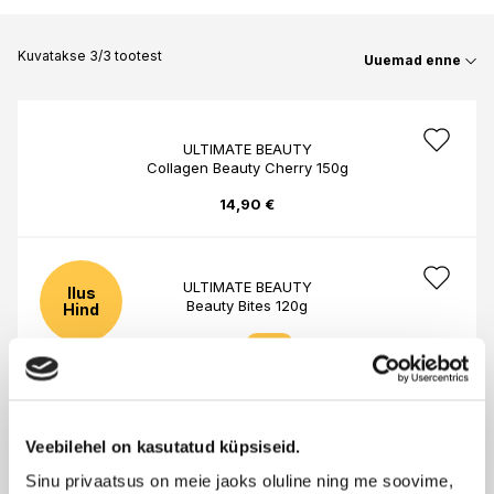
Kuvatakse 3/3 tootest
Uuemad enne
ULTIMATE BEAUTY
Collagen Beauty Cherry 150g
14,90 €
ULTIMATE BEAUTY
Ilus
Beauty Bites 120g
Hind
9,40 €
-20%
7,50 €
Veebilehel on kasutatud küpsiseid.
ULTIMATE BEAUTY
Ilueliksiir
Sinu privaatsus on meie jaoks oluline ning me soovime,