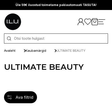
Üle 59€ iluostud toimetame pakiautomaati TASUTA!
Otse sisu juurde
Avaleht
Kaubamärgid
ULTIMATE BEAUTY
ULTIMATE BEAUTY
Ava filtrid