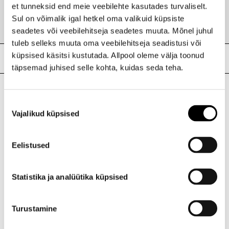
59,95 €
et tunneksid end meie veebilehte kasutades turvaliselt.
Sul on võimalik igal hetkel oma valikuid küpsiste
seadetes või veebilehitseja seadetes muuta. Mõnel juhul
tuleb selleks muuta oma veebilehitseja seadistusi või
Meie poed
küpsised käsitsi kustutada. Allpool oleme välja toonud
täpsemad juhised selle kohta, kuidas seda teha.
Nõusoleku
I.L.U. Kristiine
Vajalikud küpsised
valik
Kristiine Kaubanduskeskus
Endla 45, Tallinn
Avatud E-L 10-21 P 10-19
Eelistused
Telefon 517 1040
Statistika ja analüütika küpsised
I.L.U. Rocca al Mare
Rocca al Mare Kaubanduskeskus
Turustamine
Paldiski mnt 102, Tallinn
Avatud E-L 10-21 P 10-19