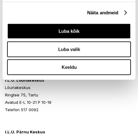
Telefon 517 0401
Näita andmeid
I.L.U. Ülemiste
Luba kõik
Ülemiste keskus
Suur-Sõjamäe 4, Tallinn
Luba valik
Avatud E-L 10-21 P 10-19
Telefon 517 1120
Keeldu
I.L.U. Lõunakeskus
Lõunakeskus
Ringtee 75, Tartu
Avatud E-L 10-21 P 10-19
Telefon 517 0092
I.L.U. Pärnu Keskus