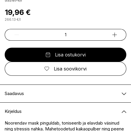
332.67
€
/
l
19,96 €
266.13
€
/
l
Lisa ostukorvi
Lisa soovikorvi
Saadavus
E-pood
Saadaval
Kirjeldus
I.L.U. Kristiine
Saadaval
I.L.U. Ülemiste
Saadaval
Noorendav mask pinguldab, toniseerib ja elavdab väsinud
ning stressis nahka. Mahetoodetud kakaopulber ning peene
I.L.U. Rocca
Saadaval