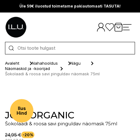
Üle 59€ iluostud toimetame pakiautomaati TASUTA!
Otse sisu juurde
Avaleht
Nahahooldus
Nägu
Näomaskid ja -koorijad
Šokolaadi & roosa savi pinguldav näomask 75ml
Ilus
JOIK ORGANIC
Hind
Šokolaadi & roosa savi pinguldav näomask 75ml
24,95 €
-20%