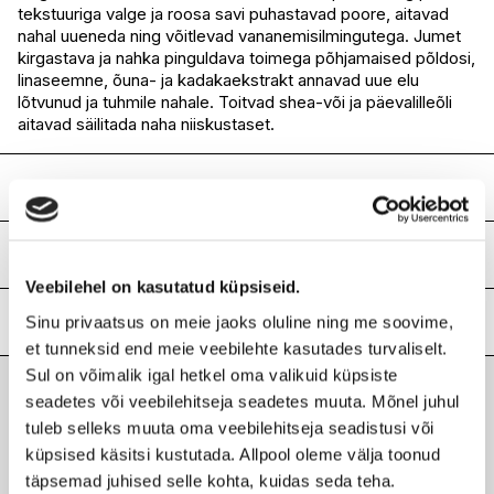
tekstuuriga valge ja roosa savi puhastavad poore, aitavad
I.L.U. Lõunakeskus
Saadaval
nahal uueneda ning võitlevad vananemisilmingutega. Jumet
I.L.U. Pärnu
Saadaval
kirgastava ja nahka pinguldava toimega põhjamaised põldosi,
linaseemne, õuna- ja kadakaekstrakt annavad uue elu
lõtvunud ja tuhmile nahale. Toitvad shea-või ja päevalilleõli
aitavad säilitada naha niiskustaset.
Koostis
Aqua, Kaolinite, Glycerin, Helianthus Annuus Seed Oil*,
Theobroma Cacao Seed Powder*, Alcohol, Butyrospermum
Kasutus-ja hooldusjuhised
Parkii Butter*, Montmorillonite, Glyceryl Stearate, Cetearyl
Veebilehel on kasutatud küpsiseid.
Alcohol, Stearic Acid, Sodium Lauroyl Glutamate, Sodium
Kandke mask puhtale nahale, laske mõjuda 5-10 minutit ja
Levulinate, Polyglyceryl-10 Laurate, Sodium Caproyl/Lauroyl
peske maha. Kasutage 1-2 korda nädalas.
Lisainfo
Sinu privaatsus on meie jaoks oluline ning me soovime,
Lactylate, Bentonite, Sodium Anisate, Linum Usitatissimum
et tunneksid end meie veebilehte kasutades turvaliselt.
(Linseed) Seed Extract, PCA Glyceryl Oleate, Glyceryl
Kaubamärk
JOIK ORGANIC
Sul on võimalik igal hetkel oma valikuid küpsiste
Caprylate, Glycyrrhiza Glabra Extract*, Equisetum Arvense
Laokood
H0177381
seadetes või veebilehitseja seadetes muuta. Mõnel juhul
Extract*, Pyrus Malus Fruit Extract*, Xanthan Gum, Sodium
Viimati vaadatud tooted
tuleb selleks muuta oma veebilehitseja seadistusi või
Phytate, p-Anisic Acid,, Sodium Benzoate, Potassium
Ribakood
4742578002425
Sorbate, Serenoa Serrulata Fruit Extract, Juniperus
küpsised käsitsi kustutada. Allpool oleme välja toonud
Communis Fruit Extract
täpsemad juhised selle kohta, kuidas seda teha.