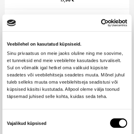
17,96 €
SANS SOUCIS
Ilus
Retinooliga ööseerum 15ml
Hind
23,95 €
-25%
Veebilehel on kasutatud küpsiseid.
17,96 €
Sinu privaatsus on meie jaoks oluline ning me soovime,
et tunneksid end meie veebilehte kasutades turvaliselt.
SANS SOUCIS
Sul on võimalik igal hetkel oma valikuid küpsiste
Ilus
AHA +BHA happega seerum 15ml
Hind
seadetes või veebilehitseja seadetes muuta. Mõnel juhul
23,95 €
tuleb selleks muuta oma veebilehitseja seadistusi või
-25%
17,96 €
küpsised käsitsi kustutada. Allpool oleme välja toonud
täpsemad juhised selle kohta, kuidas seda teha.
SANS SOUCIS
Ilus
Päikeskaitsega SPF50 seerum 15ml
Hind
Nõusoleku
Vajalikud küpsised
valik
23,95 €
-25%
17,96 €