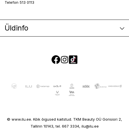
Telefon 513 0113
Üldinfo
E-poe klienditeenindus
© www.ilu.ee. Kõik õigused kaitstud. TKM Beauty OÜ Gonsiori 2,
Ettevõttest
Tallinn 10143, tel. 667 3334, ilu@ilu.ee