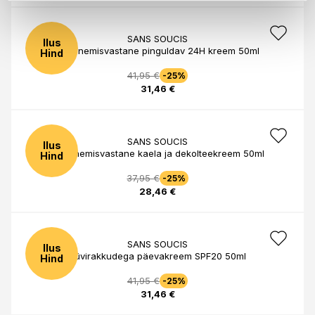
SANS SOUCIS
Ilus
Vananemisvastane pinguldav 24H kreem 50ml
Hind
41,95 €
-25%
31,46 €
SANS SOUCIS
Ilus
Vananemisvastane kaela ja dekolteekreem 50ml
Hind
37,95 €
-25%
28,46 €
SANS SOUCIS
Ilus
Tüvirakkudega päevakreem SPF20 50ml
Hind
41,95 €
-25%
31,46 €