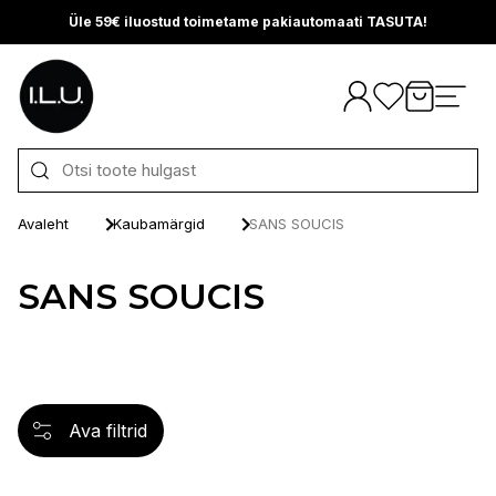
Üle 59€ iluostud toimetame pakiautomaati TASUTA!
Otse sisu juurde
Avaleht
Kaubamärgid
SANS SOUCIS
SANS SOUCIS
Ava filtrid