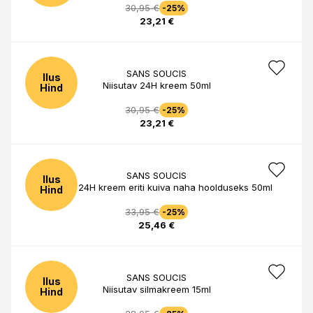
30,95 €
-25%
23,21 €
SANS SOUCIS
Ilus
Niisutav 24H kreem 50ml
Hind
30,95 €
-25%
23,21 €
SANS SOUCIS
Ilus
Niisutav 24H kreem eriti kuiva naha hoolduseks 50ml
Hind
33,95 €
-25%
25,46 €
SANS SOUCIS
Ilus
Niisutav silmakreem 15ml
Hind