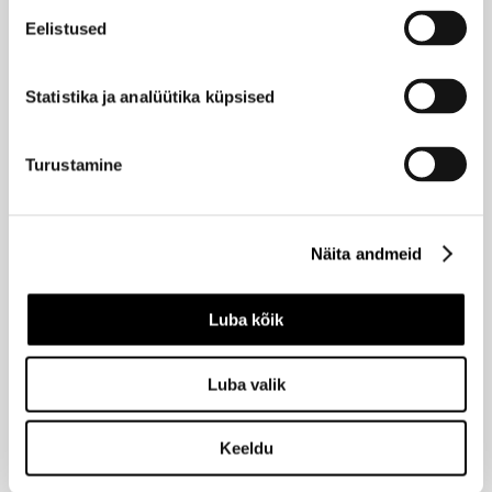
Eelistused
SANS SOUCIS
Ilus
Kaaviari ja kullaga 24H kreem 50ml
Hind
Statistika ja analüütika küpsised
59,95 €
-25%
44,96 €
Turustamine
SANS SOUCIS
Ilus
Kaaviari ja kullaga 24H rikkalik kreem 50ml
Näita andmeid
Hind
63,95 €
-25%
47,96 €
Luba kõik
Luba valik
SANS SOUCIS
Ilus
Kaaviari ja kullaga silmakreem 15ml
Hind
Keeldu
43,95 €
-25%
32,96 €