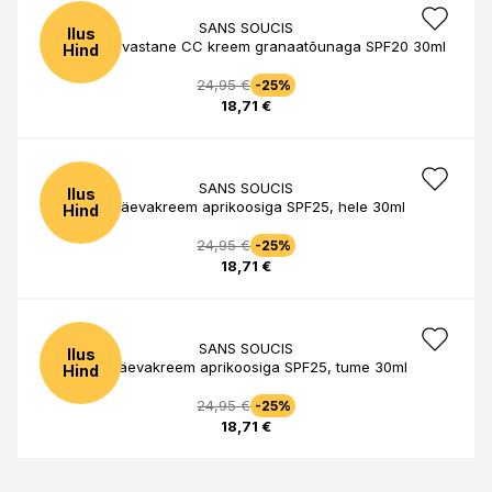
SANS SOUCIS
Ilus
Vananemisvastane CC kreem granaatõunaga SPF20 30ml
Hind
24,95 €
-25%
18,71 €
SANS SOUCIS
Ilus
DD päevakreem aprikoosiga SPF25, hele 30ml
Hind
24,95 €
-25%
18,71 €
SANS SOUCIS
Ilus
DD päevakreem aprikoosiga SPF25, tume 30ml
Hind
24,95 €
-25%
18,71 €