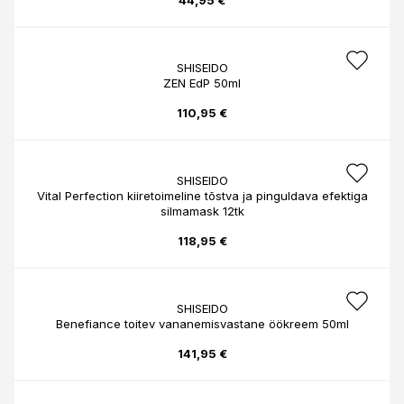
44,95 €
SHISEIDO
ZEN EdP 50ml
110,95 €
SHISEIDO
Vital Perfection kiiretoimeline tõstva ja pinguldava efektiga
silmamask 12tk
118,95 €
SHISEIDO
Benefiance toitev vananemisvastane öökreem 50ml
141,95 €