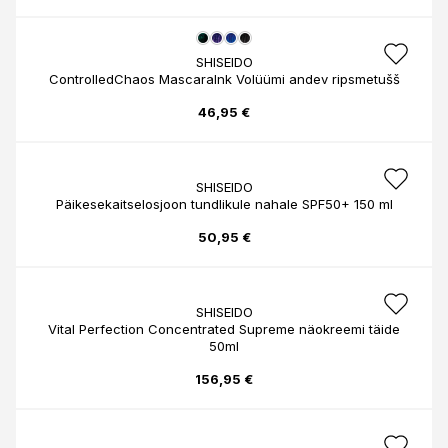
SHISEIDO
ControlledChaos MascaraInk Volüümi andev ripsmetušš
46,95 €
SHISEIDO
Päikesekaitselosjoon tundlikule nahale SPF50+ 150 ml
50,95 €
SHISEIDO
Vital Perfection Concentrated Supreme näokreemi täide
50ml
156,95 €