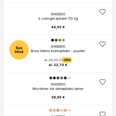
SHISEIDO
S colorgel lipbalm 113 2g
44,95 €
SHISEIDO
Ilus
Brow Inktrio kulmupliiats - puuder
Hind
al. 36,95 €
-39%
al. 22,70 €
+2
SHISEIDO
Microliner Ink silmapliiats-lainer
36,95 €
+3