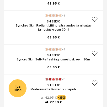
49,95 €
+5
SHISEIDO
Synchro Skin Radiant Lifting sära andev ja niisutav
jumestuskreem 30ml
69,95 €
+5
SHISEIDO
Syncro Skin Self-Refreshing jumestuskreem 30ml
69,95 €
+11
SHISEIDO
Ilus
Modernmatte Power huulepulk
Hind
al. 42,95 €
-35%
al. 27,90 €