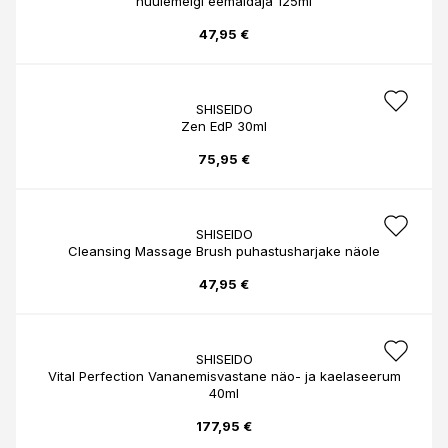
huulemeigi eemaldaja 125ml
47,95 €
SHISEIDO
Zen EdP 30ml
75,95 €
SHISEIDO
Cleansing Massage Brush puhastusharjake näole
47,95 €
SHISEIDO
Vital Perfection Vananemisvastane näo- ja kaelaseerum
40ml
177,95 €