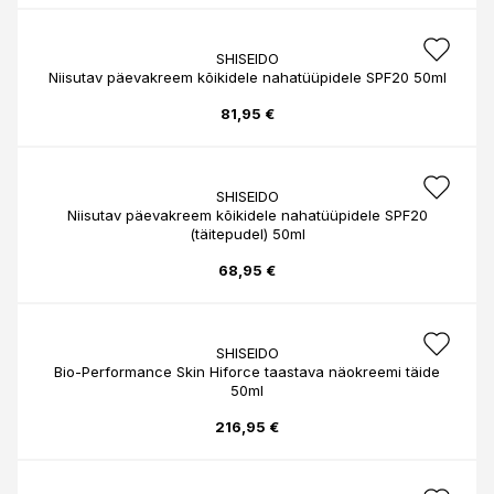
SHISEIDO
Niisutav päevakreem kõikidele nahatüüpidele SPF20 50ml
81,95 €
SHISEIDO
Niisutav päevakreem kõikidele nahatüüpidele SPF20
(täitepudel) 50ml
68,95 €
SHISEIDO
Bio-Performance Skin Hiforce taastava näokreemi täide
50ml
216,95 €