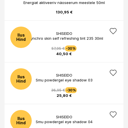
Energiat aktiveeriv näoseerum meestele 50ml
130,95 €
SHISEIDO
Ilus
S synchro skin self refreshing tint 235 30ml
Hind
57,95 €
-30%
40,50 €
SHISEIDO
Ilus
Smu powdergel eye shadow 03
Hind
36,95 €
-30%
25,80 €
SHISEIDO
Ilus
Smu powdergel eye shadow 04
Hind