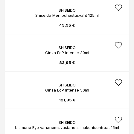
SHISEIDO
Shiseido Men puhastusvaht 125ml
45,95 €
SHISEIDO
Ginza EdP Intense 30ml
83,95 €
SHISEIDO
Ginza EdP Intense 50ml
121,95 €
SHISEIDO
Ultimune Eye vananemisvastane silmakontsentraat 15ml