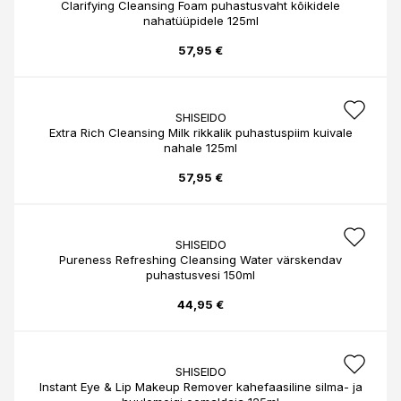
Clarifying Cleansing Foam puhastusvaht kõikidele
nahatüüpidele 125ml
57,95 €
SHISEIDO
Extra Rich Cleansing Milk rikkalik puhastuspiim kuivale
nahale 125ml
57,95 €
SHISEIDO
Pureness Refreshing Cleansing Water värskendav
puhastusvesi 150ml
44,95 €
SHISEIDO
Instant Eye & Lip Makeup Remover kahefaasiline silma- ja