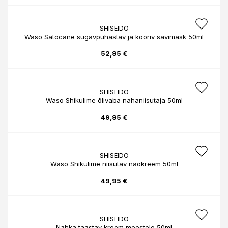
SHISEIDO
Waso Satocane sügavpuhastav ja kooriv savimask 50ml
52,95 €
SHISEIDO
Waso Shikulime õlivaba nahaniisutaja 50ml
49,95 €
SHISEIDO
Waso Shikulime niisutav näokreem 50ml
49,95 €
SHISEIDO
Nahka taastav kreem meestele 50ml