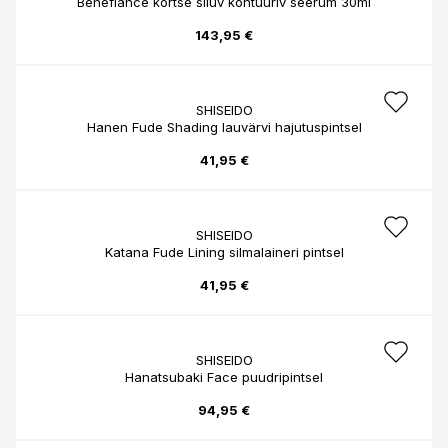
Benefiance kortse siluv kontuuriv seerum 30ml
143,95 €
SHISEIDO
Hanen Fude Shading lauvärvi hajutuspintsel
41,95 €
SHISEIDO
Katana Fude Lining silmalaineri pintsel
41,95 €
SHISEIDO
Hanatsubaki Face puudripintsel
94,95 €