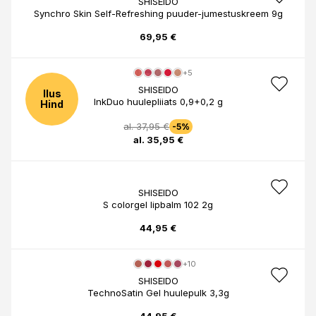
SHISEIDO
Synchro Skin Self-Refreshing puuder-jumestuskreem 9g
69,95 €
+5
SHISEIDO
Ilus
InkDuo huulepliiats 0,9+0,2 g
Hind
al. 37,95 €
-5%
al. 35,95 €
SHISEIDO
S colorgel lipbalm 102 2g
44,95 €
+10
SHISEIDO
TechnoSatin Gel huulepulk 3,3g