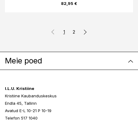
82,95 €
1
2
Meie poed
I.L.U. Kristiine
Kristiine Kaubanduskeskus
Endla 45, Tallinn
Avatud E-L 10-21 P 10-19
Telefon 517 1040