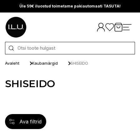
Üle 59€ iluostud toimetame pakiautomaati TASUTA!
Otse sisu juurde
Avaleht
Kaubamärgid
SHISEIDO
SHISEIDO
Ava filtrid