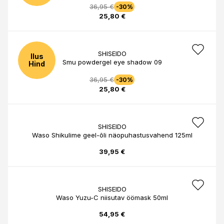
36,95 €
-30%
25,80 €
SHISEIDO
Ilus
Smu powdergel eye shadow 09
Hind
36,95 €
-30%
25,80 €
SHISEIDO
Waso Shikulime geel-õli näopuhastusvahend 125ml
39,95 €
SHISEIDO
Waso Yuzu-C niisutav öömask 50ml
54,95 €