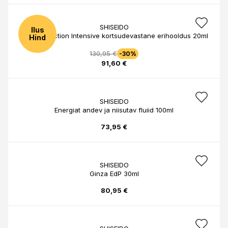
SHISEIDO
Ilus
Vital Perfection Intensive kortsudevastane erihooldus 20ml
Hind
130,95 €
-30%
91,60 €
SHISEIDO
Energiat andev ja niisutav fluiid 100ml
73,95 €
SHISEIDO
Ginza EdP 30ml
80,95 €