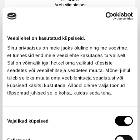
Arch silmalainer
37,95 €
Veebilehel on kasutatud küpsiseid.
SHISEIDO
Imperiallash Mascara Ink ripsmetušš
Sinu privaatsus on meie jaoks oluline ning me soovime,
46,95 €
et tunneksid end meie veebilehte kasutades turvaliselt.
Sul on võimalik igal hetkel oma valikuid küpsiste
seadetes või veebilehitseja seadetes muuta. Mõnel juhul
SHISEIDO
tuleb selleks muuta oma veebilehitseja seadistusi või
Tsutsu Fude peitekreemi pintsel 1tk
küpsised käsitsi kustutada. Allpool oleme välja toonud
täpsemad juhised selle kohta, kuidas seda teha.
44,95 €
Nõusoleku
SHISEIDO
Vajalikud küpsised
valik
Refreshing Cleansing Sheets värskendava toimega rätid
näo puhastamiseks 30tk
34,95 €