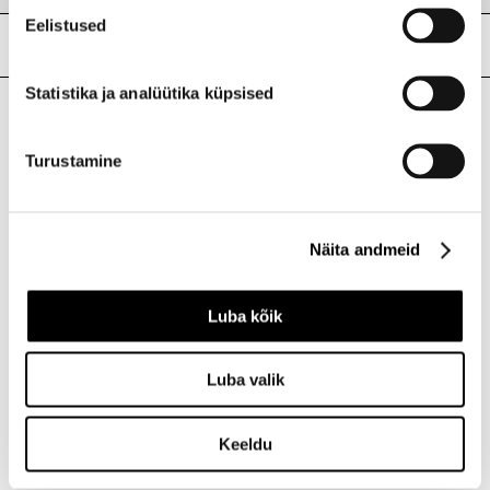
Eelistused
Meie poed
Statistika ja analüütika küpsised
I.L.U. Kristiine
Turustamine
Kristiine Kaubanduskeskus
Endla 45, Tallinn
Avatud E-L 10-21 P 10-19
Telefon 517 1040
Näita andmeid
Luba kõik
I.L.U. Rocca al Mare
Rocca al Mare Kaubanduskeskus
Luba valik
Paldiski mnt 102, Tallinn
Avatud E-L 10-21 P 10-19
Telefon 517 0401
Keeldu