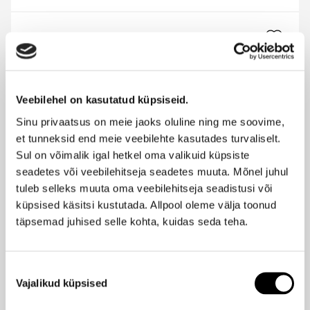
SIGNATURE BY SILLAGE
Ambre EdT 30ml
26,95 €
Veebilehel on kasutatud küpsiseid.
Sinu privaatsus on meie jaoks oluline ning me soovime,
SIGNATURE BY SILLAGE
et tunneksid end meie veebilehte kasutades turvaliselt.
Paradiso EdT 30ml
Sul on võimalik igal hetkel oma valikuid küpsiste
26,95 €
seadetes või veebilehitseja seadetes muuta. Mõnel juhul
tuleb selleks muuta oma veebilehitseja seadistusi või
küpsised käsitsi kustutada. Allpool oleme välja toonud
SIGNATURE BY SILLAGE
Ilus
täpsemad juhised selle kohta, kuidas seda teha.
Oud EdP 100ml +15ml
Hind
209,95 €
-30%
146,90 €
Nõusoleku
Vajalikud küpsised
valik