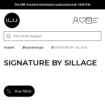
Üle 59€ iluostud toimetame pakiautomaati TASUTA!
Otse sisu juurde
Avaleht
Kaubamärgid
SIGNATURE BY SILLAGE
SIGNATURE BY SILLAGE
Ava filtrid