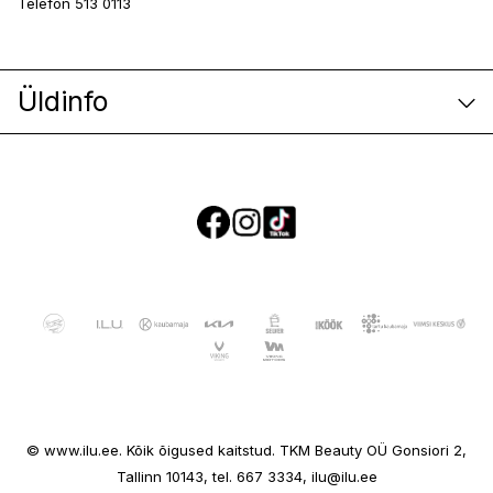
Telefon 513 0113
Üldinfo
E-poe klienditeenindus
© www.ilu.ee. Kõik õigused kaitstud. TKM Beauty OÜ Gonsiori 2,
Ettevõttest
Tallinn 10143, tel. 667 3334, ilu@ilu.ee