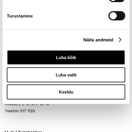
Avatud E-L 10-21 P 10-19
Telefon 517 1040
Turustamine
I.L.U. Rocca al Mare
Näita andmeid
Rocca al Mare Kaubanduskeskus
Paldiski mnt 102, Tallinn
Avatud E-L 10-21 P 10-19
Luba kõik
Telefon 517 0401
Luba valik
I.L.U. Ülemiste
Ülemiste keskus
Keeldu
Suur-Sõjamäe 4, Tallinn
Avatud E-L 10-21 P 10-19
Telefon 517 1120