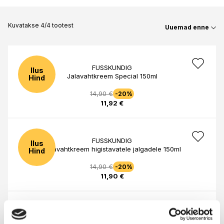
Kuvatakse 4/4 tootest
Uuemad enne
FUSSKUNDIG
Ilus
Jalavahtkreem Special 150ml
Hind
14,90 €
-20%
11,92 €
FUSSKUNDIG
Ilus
Jalavahtkreem higistavatele jalgadele 150ml
Hind
14,90 €
-20%
11,90 €
FUSSKUNDIG
Ilus
Jalavahtkreem 24H igapäevahooldus 150ml
Hind