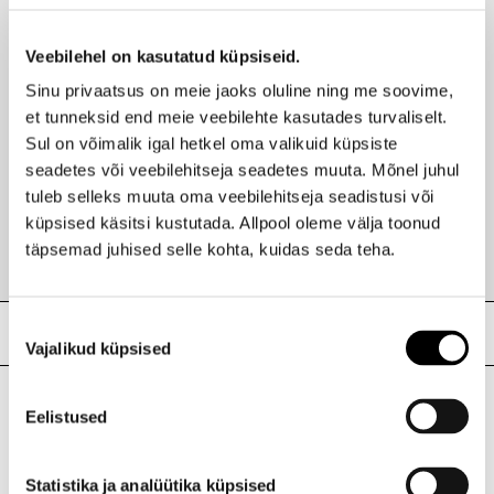
14,90 €
-20%
Veebilehel on kasutatud küpsiseid.
11,90 €
Sinu privaatsus on meie jaoks oluline ning me soovime,
et tunneksid end meie veebilehte kasutades turvaliselt.
FUSSKUNDIG
Sul on võimalik igal hetkel oma valikuid küpsiste
Ilus
Küüneõli 150ml
Hind
seadetes või veebilehitseja seadetes muuta. Mõnel juhul
21,95 €
tuleb selleks muuta oma veebilehitseja seadistusi või
-55%
9,90 €
küpsised käsitsi kustutada. Allpool oleme välja toonud
täpsemad juhised selle kohta, kuidas seda teha.
Nõusoleku
Meie poed
Vajalikud küpsised
valik
Eelistused
I.L.U. Kristiine
Kristiine Kaubanduskeskus
Statistika ja analüütika küpsised
Endla 45, Tallinn