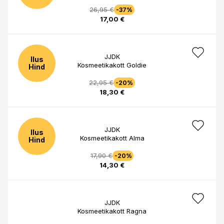
26,95 €
-37%
17,00 €
JJDK
Ilus
Kosmeetikakott Goldie
Hind
22,95 €
-20%
18,30 €
JJDK
Ilus
Kosmeetikakott Alma
Hind
17,90 €
-20%
14,30 €
JJDK
Kosmeetikakott Ragna