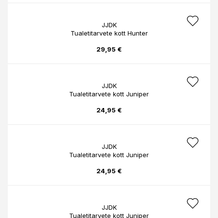
JJDK
Tualetitarvete kott Hunter
29,95 €
JJDK
Tualetitarvete kott Juniper
24,95 €
JJDK
Tualetitarvete kott Juniper
24,95 €
JJDK
Tualetitarvete kott Juniper