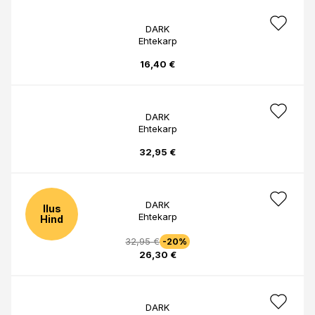
DARK
Ehtekarp
16,40 €
DARK
Ehtekarp
32,95 €
DARK
Ilus
Ehtekarp
Hind
32,95 €
-20%
26,30 €
DARK