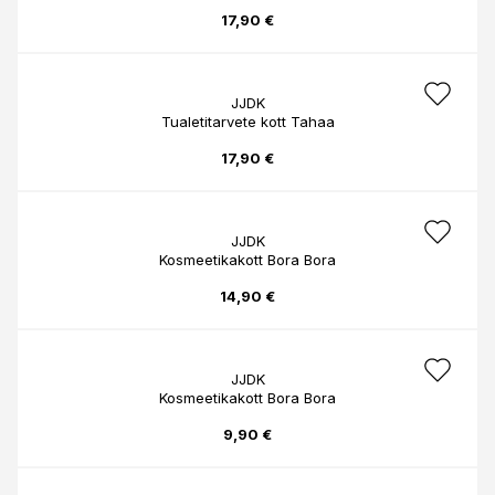
17,90 €
JJDK
Tualetitarvete kott Tahaa
17,90 €
JJDK
Kosmeetikakott Bora Bora
14,90 €
JJDK
Kosmeetikakott Bora Bora
9,90 €