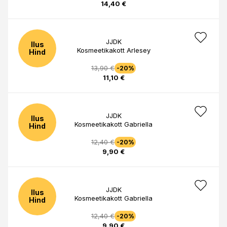
14,40 €
JJDK
Ilus
Kosmeetikakott Arlesey
Hind
13,90 €
-20%
11,10 €
JJDK
Ilus
Kosmeetikakott Gabriella
Hind
12,40 €
-20%
9,90 €
JJDK
Ilus
Kosmeetikakott Gabriella
Hind
12,40 €
-20%
9,90 €