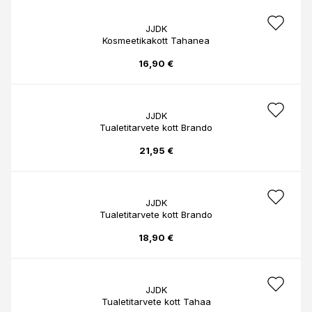
JJDK
Kosmeetikakott Tahanea
16,90 €
JJDK
Tualetitarvete kott Brando
21,95 €
JJDK
Tualetitarvete kott Brando
18,90 €
JJDK
Tualetitarvete kott Tahaa