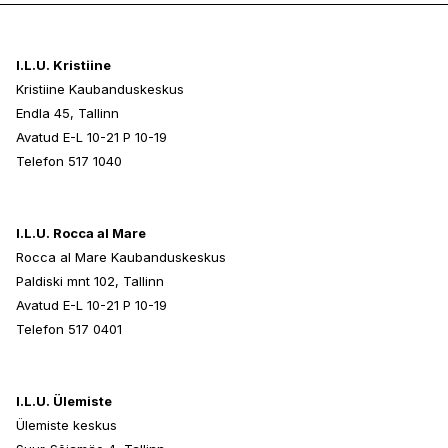
I.L.U. Kristiine
Kristiine Kaubanduskeskus
Endla 45, Tallinn
Avatud E-L 10-21 P 10-19
Telefon 517 1040
I.L.U. Rocca al Mare
Rocca al Mare Kaubanduskeskus
Paldiski mnt 102, Tallinn
Avatud E-L 10-21 P 10-19
Telefon 517 0401
I.L.U. Ülemiste
Ülemiste keskus