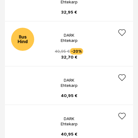
Ehtekarp
32,95 €
DARK
Ilus
Ehtekarp
Hind
40,95 €
-20%
32,70 €
DARK
Ehtekarp
40,95 €
DARK
Ehtekarp
40,95 €