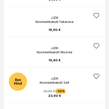
JJDK
Kosmeetikakott Fakarava
16,90 €
JJDK
Kosmeetikakott Moorea
19,40 €
JJDK
Ilus
Kosmeetikakott Safi
Hind
29,95 €
-20%
23,90 €