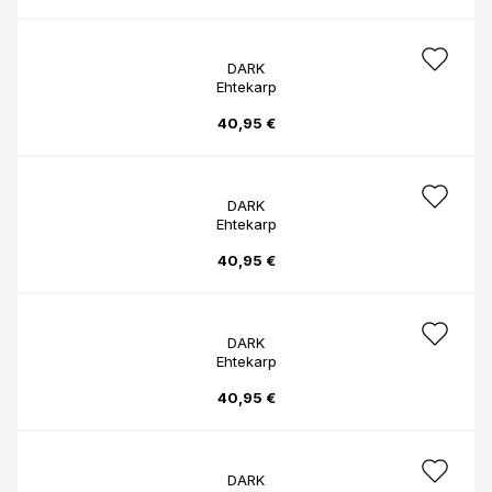
DARK
Ehtekarp
40,95 €
DARK
Ehtekarp
40,95 €
DARK
Ehtekarp
40,95 €
DARK