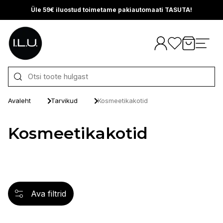
Üle 59€ iluostud toimetame pakiautomaati TASUTA!
Otse sisu juurde
Avaleht
Tarvikud
Kosmeetikakotid
Kosmeetikakotid
Ava filtrid