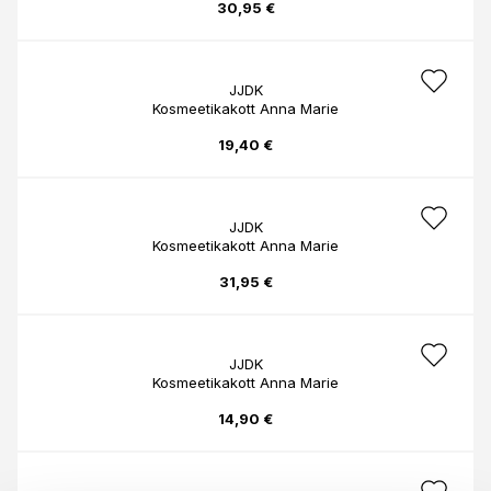
30,95 €
JJDK
Kosmeetikakott Anna Marie
19,40 €
JJDK
Kosmeetikakott Anna Marie
31,95 €
JJDK
Kosmeetikakott Anna Marie
14,90 €