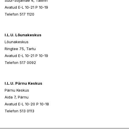
Suur-Sõjamäe 4, Tallinn
Avatud E-L 10-21 P 10-19
Telefon 517 1120
I.L.U. Lõunakeskus
Lõunakeskus
Ringtee 75, Tartu
Avatud E-L 10-21 P 10-19
Telefon 517 0092
I.L.U. Pärnu Keskus
Pärnu Keskus
Aida 7, Pärnu
Avatud E-L 10-20 P 10-18
Telefon 513 0113