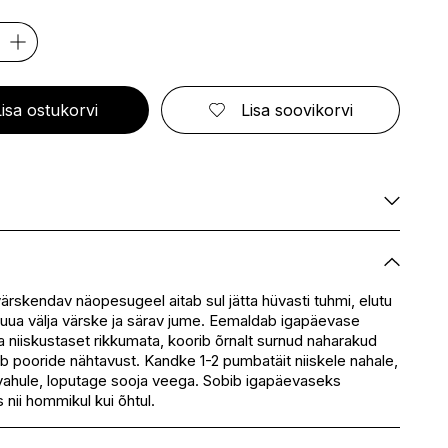
ELIZABETH ARDEN
FRESMY
GOLDWELL
CA
EMBRYOLISSE
FUSSKUNDIG
GRACE COLE
ENVIE
GRAHAM HILL
S
ERBORIAN
GROOM ROOM
ESCADA
GUCCI
Lisa ostukorvi
Lisa soovikorvi
BBANA
ESTEÉ LAUDER
GUESS
AN
EVITA PERONI
S
EYLURE
KA
E
SSENZ
Saadaval
Saadaval
Saadaval
värskendav näopesugeel aitab sul jätta hüvasti tuhmi, elutu
tuua välja värske ja särav jume. Eemaldab igapäevase
Saadaval
 niiskustaset rikkumata, koorib õrnalt surnud naharakud
eskus
Saadaval
b pooride nähtavust. Kandke 1-2 pumbatäit niiskele nahale,
Saadaval
ahule, loputage sooja veega. Sobib igapäevaseks
nii hommikul kui õhtul.