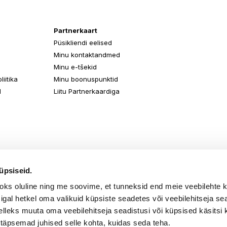
Partnerkaart
Püsikliendi eelised
Minu kontaktandmed
Minu e-tšekid
iitika
Minu boonuspunktid
d
Liitu Partnerkaardiga
üpsiseid.
aoks oluline ning me soovime, et tunneksid end meie veebilehte 
k igal hetkel oma valikuid küpsiste seadetes või veebilehitseja s
elleks muuta oma veebilehitseja seadistusi või küpsised käsitsi 
 täpsemad juhised selle kohta, kuidas seda teha.