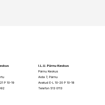
keskus
I.L.U. Pärnu Keskus
Pärnu Keskus
rtu
Aida 7, Pärnu
21 P 10-19
Avatud E-L 10-20 P 10-18
092
Telefon 513 0113