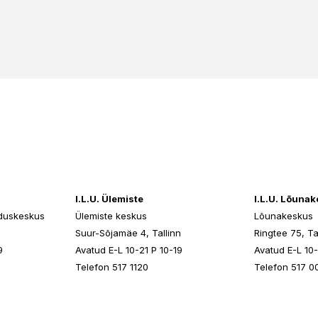
I.L.U. Ülemiste
I.L.U. Lõuna
duskeskus
Ülemiste keskus
Lõunakeskus
n
Suur-Sõjamäe 4, Tallinn
Ringtee 75, Ta
9
Avatud E-L 10-21 P 10-19
Avatud E-L 10-
Telefon 517 1120
Telefon 517 0