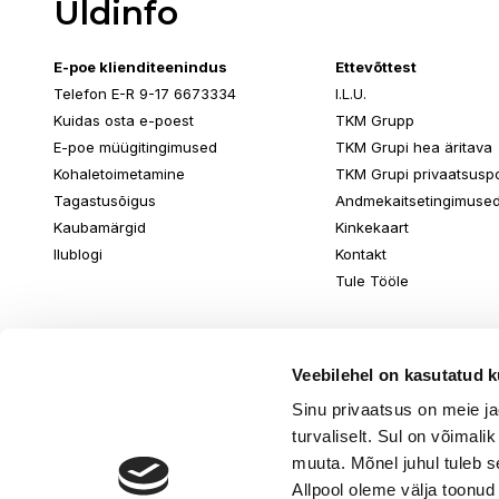
Üldinfo
E-poe klienditeenindus
Ettevõttest
Telefon E-R 9-17 6673334
I.L.U.
Kuidas osta e-poest
TKM Grupp
E-poe müügitingimused
TKM Grupi hea äritava
Kohaletoimetamine
TKM Grupi privaatsuspol
Tagastusõigus
Andmekaitsetingimuse
Kaubamärgid
Kinkekaart
Ilublogi
Kontakt
Tule Tööle
Veebilehel on kasutatud k
Sinu privaatsus on meie j
turvaliselt. Sul on võimali
muuta. Mõnel juhul tuleb s
Allpool oleme välja toonud