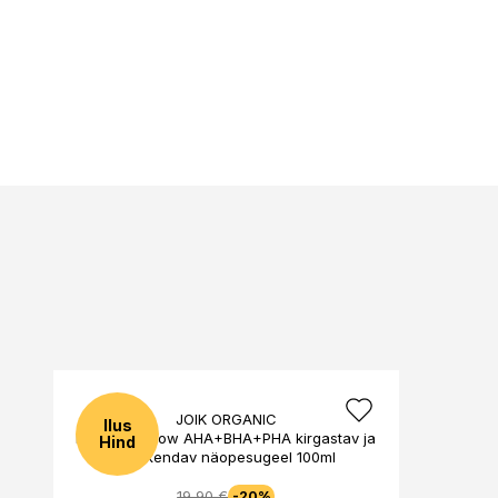
JOIK ORGANIC
Ilus
Re-Boost Glow AHA+BHA+PHA kirgastav ja
Hind
värskendav näopesugeel 100ml
19,90 €
-20%