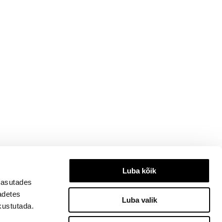
Luba kõik
kasutades
eadetes
Luba valik
kustutada.