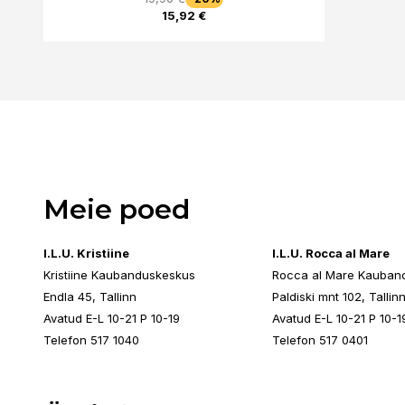
15,92 €
Meie poed
I.L.U. Kristiine
I.L.U. Rocca al Mare
Kristiine Kaubanduskeskus
Rocca al Mare Kauban
Endla 45, Tallinn
Paldiski mnt 102, Tallin
Avatud E-L 10-21 P 10-19
Avatud E-L 10-21 P 10-1
Telefon 517 1040
Telefon 517 0401