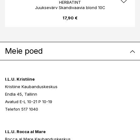
HERBATINT
Juuksevärv Skandivaavia blond 10C
17,90 €
Meie poed
I.L.U. Kristiine
Kristiine Kaubanduskeskus
Endla 45, Tallinn
Avatud E-L 10-21 P 10-19
Telefon 517 1040
I.L.U. Rocca al Mare
Rocca al Mare Kaubanduskeskus