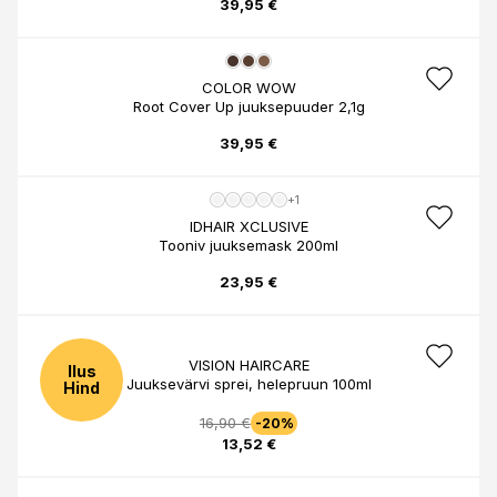
39,95 €
COLOR WOW
Root Cover Up juuksepuuder 2,1g
39,95 €
+1
IDHAIR XCLUSIVE
Tooniv juuksemask 200ml
23,95 €
VISION HAIRCARE
Ilus
Juuksevärvi sprei, helepruun 100ml
Hind
16,90 €
-20%
13,52 €