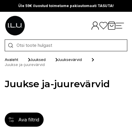
Üle 59€ iluostud toimetame pakiautomaati TASUTA!
Otse sisu juurde
Avaleht
Juuksed
Juuksevärvid
Juukse ja-juurevärvid
Juukse ja-juurevärvid
Ava filtrid