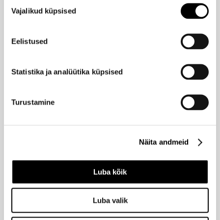
Nõusoleku
Vajalikud küpsised
valik
NATURIGIN
Juuksevärv Eebenipuu 2,30
Eelistused
19,40 €
Statistika ja analüütika küpsised
NATURIGIN
Juuksevärv Tume kohvipruun 3,00
Turustamine
19,40 €
Näita andmeid
NATURIGIN
Juuksevärv Pruun 4,00
19,40 €
Luba kõik
Luba valik
NATURIGIN
Juuksevärv Vasepruun 4,60