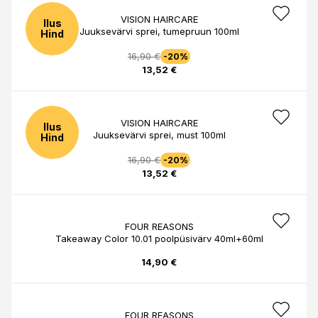
VISION HAIRCARE
Ilus
Juuksevärvi sprei, tumepruun 100ml
Hind
16,90 €
-20%
13,52 €
VISION HAIRCARE
Ilus
Juuksevärvi sprei, must 100ml
Hind
16,90 €
-20%
13,52 €
FOUR REASONS
Takeaway Color 10.01 poolpüsivärv 40ml+60ml
14,90 €
FOUR REASONS