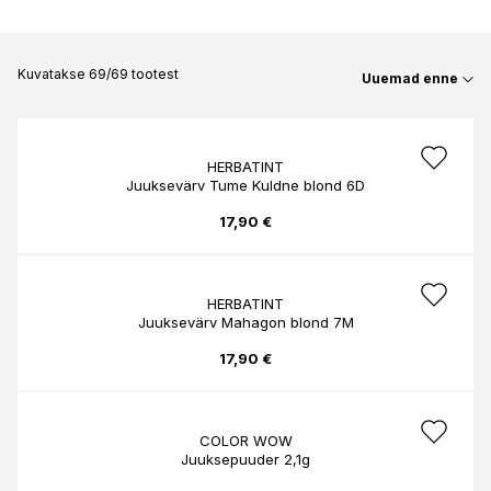
Kuvatakse 69/69 tootest
Uuemad enne
HERBATINT
Juuksevärv Tume Kuldne blond 6D
17,90 €
HERBATINT
Juuksevärv Mahagon blond 7M
17,90 €
COLOR WOW
Juuksepuuder 2,1g