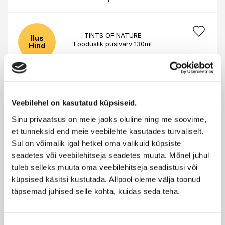
TINTS OF NATURE
Ilus
Looduslik püsivärv 130ml
Hind
18,40 €
-30%
12,88 €
Veebilehel on kasutatud küpsiseid.
TINTS OF NATURE
Ilus
Juuste blondeerimiskomplekt 3-in-1
Hind
Sinu privaatsus on meie jaoks oluline ning me soovime,
et tunneksid end meie veebilehte kasutades turvaliselt.
21,95 €
-30%
Sul on võimalik igal hetkel oma valikuid küpsiste
15,37 €
seadetes või veebilehitseja seadetes muuta. Mõnel juhul
tuleb selleks muuta oma veebilehitseja seadistusi või
küpsised käsitsi kustutada. Allpool oleme välja toonud
NATURIGIN
Juuksevärv Must 2,00
täpsemad juhised selle kohta, kuidas seda teha.
19,40 €