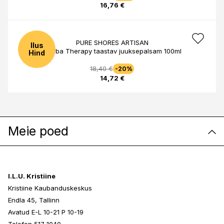
16,76 €
PURE SHORES ARTISAN
Ilus
Jojoba Therapy taastav juuksepalsam 100ml
Hind
18,40 €
-20%
14,72 €
Meie poed
I.L.U. Kristiine
Kristiine Kaubanduskeskus
Endla 45, Tallinn
Avatud E-L 10-21 P 10-19