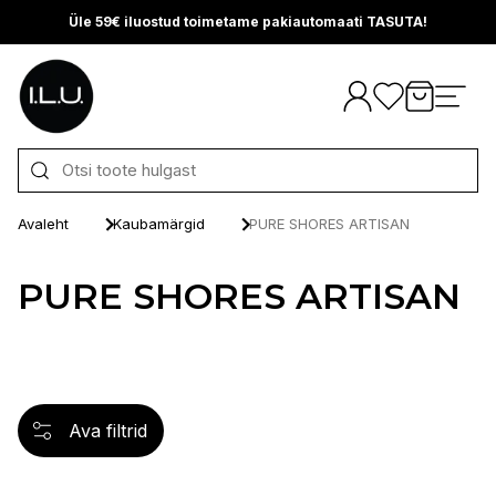
Üle 59€ iluostud toimetame pakiautomaati TASUTA!
Otse sisu juurde
Avaleht
Kaubamärgid
PURE SHORES ARTISAN
PURE SHORES ARTISAN
Ava filtrid