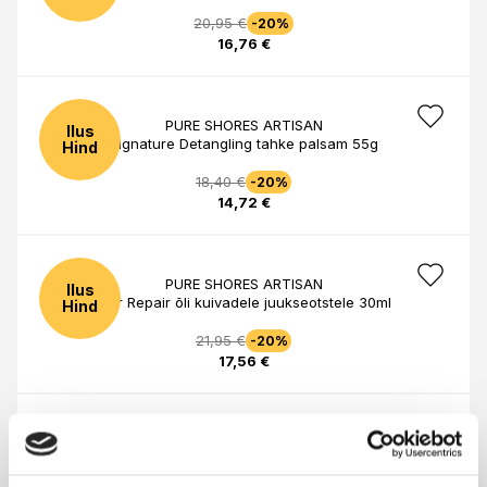
20,95 €
-20%
16,76 €
PURE SHORES ARTISAN
Ilus
Signature Detangling tahke palsam 55g
Hind
18,40 €
-20%
14,72 €
PURE SHORES ARTISAN
Ilus
Hair Repair õli kuivadele juukseotstele 30ml
Hind
21,95 €
-20%
17,56 €
PURE SHORES ARTISAN
Ilus
Hair Juice Spray UV ja kuumakaitsega 100ml
Hind