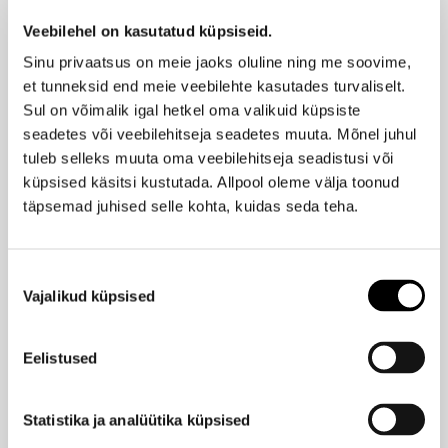
25,95 €
-20%
Veebilehel on kasutatud küpsiseid.
20,76 €
Sinu privaatsus on meie jaoks oluline ning me soovime,
et tunneksid end meie veebilehte kasutades turvaliselt.
PURE SHORES ARTISAN
Sul on võimalik igal hetkel oma valikuid küpsiste
Ilus
Vegan keratiin palsam 100ml
Hind
seadetes või veebilehitseja seadetes muuta. Mõnel juhul
18,40 €
tuleb selleks muuta oma veebilehitseja seadistusi või
-20%
14,72 €
küpsised käsitsi kustutada. Allpool oleme välja toonud
täpsemad juhised selle kohta, kuidas seda teha.
PURE SHORES ARTISAN
Ilus
Brazilian Sun sügavniisutav juuksemask 100ml
Hind
Nõusoleku
Vajalikud küpsised
valik
21,95 €
-20%
17,56 €
Eelistused
PURE SHORES ARTISAN
Ilus
Summer Glow tahke šampoon UV-kaitsega 80g
Hind
Statistika ja analüütika küpsised