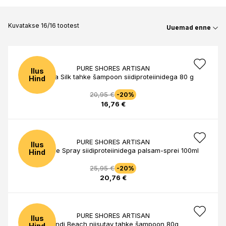
Kuvatakse 16/16 tootest
Uuemad enne
PURE SHORES ARTISAN
Ilus
Moringa Silk tahke šampoon siidiproteiinidega 80 g
Hind
20,95 €
-20%
16,76 €
PURE SHORES ARTISAN
Ilus
Cashmere Spray siidiproteiinidega palsam-sprei 100ml
Hind
25,95 €
-20%
20,76 €
PURE SHORES ARTISAN
Ilus
Bondi Beach niisutav tahke šampoon 80g
Hind