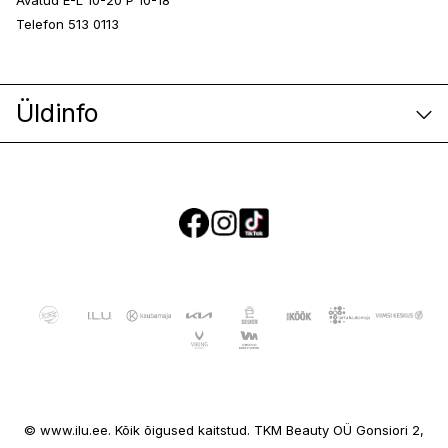
Avatud E-L 10-20 P 10-18
Telefon 513 0113
Üldinfo
E-poe klienditeenindus
© www.ilu.ee. Kõik õigused kaitstud. TKM Beauty OÜ Gonsiori 2,
Ettevõttest