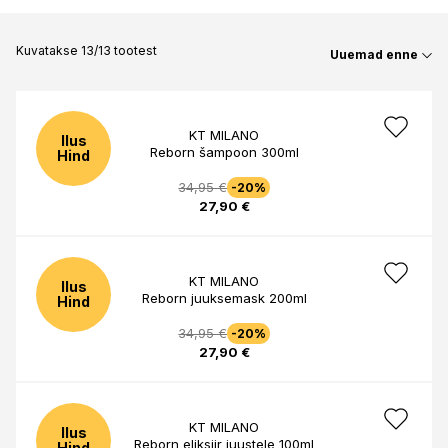
Kuvatakse 13/13 tootest
Uuemad enne
KT MILANO
Ilus
Reborn šampoon 300ml
Hind
34,95 €
-20%
27,90 €
KT MILANO
Ilus
Reborn juuksemask 200ml
Hind
34,95 €
-20%
27,90 €
KT MILANO
Ilus
Reborn eliksiir juustele 100ml
Hind