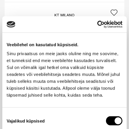
KT MILANO
Protecting Sani Fluid hooldus juustele 120ml
29,95 €
Veebilehel on kasutatud küpsiseid.
KT MILANO
Sinu privaatsus on meie jaoks oluline ning me soovime,
Argan argaaniaõli 100ml
et tunneksid end meie veebilehte kasutades turvaliselt.
39,95 €
Sul on võimalik igal hetkel oma valikuid küpsiste
seadetes või veebilehitseja seadetes muuta. Mõnel juhul
tuleb selleks muuta oma veebilehitseja seadistusi või
KT MILANO
küpsised käsitsi kustutada. Allpool oleme välja toonud
Growbel Co-Wash 3:1 hooldus juustele 200ml
täpsemad juhised selle kohta, kuidas seda teha.
34,95 €
Nõusoleku
Vajalikud küpsised
valik
KT MILANO
Growbel Scalp Detox Deep Essential õli 50ml