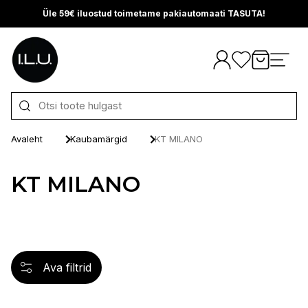
Üle 59€ iluostud toimetame pakiautomaati TASUTA!
Otse sisu juurde
Avaleht
Kaubamärgid
KT MILANO
KT MILANO
Ava filtrid