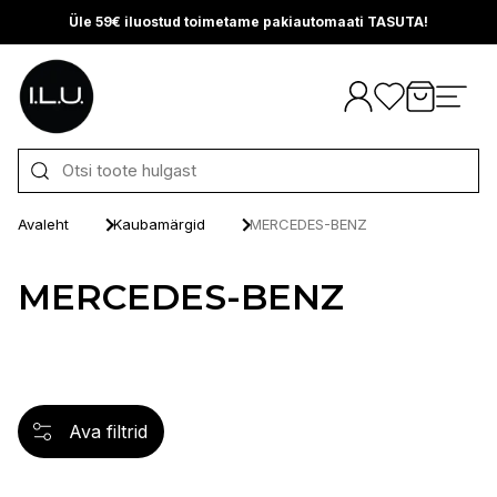
Üle 59€ iluostud toimetame pakiautomaati TASUTA!
Otse sisu juurde
Avaleht
Kaubamärgid
MERCEDES-BENZ
MERCEDES-BENZ
Ava filtrid