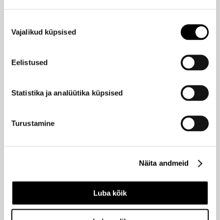
MERCEDES-BENZ
Nõusoleku
Sea EdP 60ml
Vajalikud küpsised
valik
75,95 €
Eelistused
MERCEDES-BENZ
Sea EdP 100ml
Statistika ja analüütika küpsised
112,95 €
Turustamine
MERCEDES-BENZ
Land EdP 60ml
Näita andmeid
75,95 €
Luba kõik
MERCEDES-BENZ
Club Black EdP 50ml