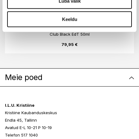
Luba valik
88,95 €
Keeldu
MERCEDES-BENZ
Club Black EdT 50ml
79,95 €
Meie poed
I.L.U. Kristiine
Kristiine Kaubanduskeskus
Endla 45, Tallinn
Avatud E-L 10-21 P 10-19
Telefon 517 1040