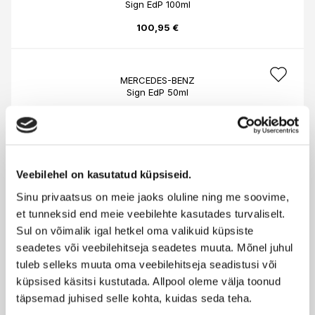
Sign EdP 100ml
100,95 €
MERCEDES-BENZ
Sign EdP 50ml
78,95 €
MERCEDES-BENZ
Veebilehel on kasutatud küpsiseid.
Sign pulkdeodorant 75g
Sinu privaatsus on meie jaoks oluline ning me soovime,
34,95 €
et tunneksid end meie veebilehte kasutades turvaliselt.
Sul on võimalik igal hetkel oma valikuid küpsiste
seadetes või veebilehitseja seadetes muuta. Mõnel juhul
MERCEDES-BENZ
tuleb selleks muuta oma veebilehitseja seadistusi või
Air EdP 60ml
küpsised käsitsi kustutada. Allpool oleme välja toonud
75,95 €
täpsemad juhised selle kohta, kuidas seda teha.