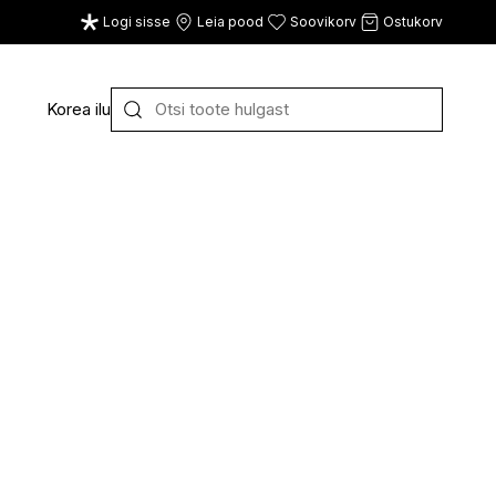
Logi sisse
Leia pood
Soovikorv
Ostukorv
Korea ilu
Y
Z
VAATA KÕIKI
E
F
G
CE
ECOSH
FACE FACTS
GATINEAU
ECOTOOLS
FACED
GERMAINE DE CAPUC
EDWIN JAGGER
FILORGA
GIGI
EISENBERG
FIORENTINO
GIVENCHY
ELEMIS
FLAWLESS
GLAIRY BRAND
ELEVEN
FLER
GLAMLAC
ELIE SAAB
FOUR REASONS
GODDESS