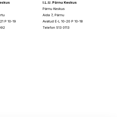
keskus
I.L.U. Pärnu Keskus
Pärnu Keskus
rtu
Aida 7, Pärnu
21 P 10-19
Avatud E-L 10-20 P 10-18
092
Telefon 513 0113