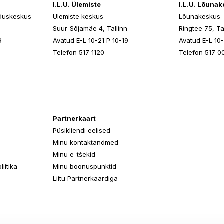
I.L.U. Ülemiste
I.L.U. Lõuna
duskeskus
Ülemiste keskus
Lõunakeskus
n
Suur-Sõjamäe 4, Tallinn
Ringtee 75, Ta
9
Avatud E-L 10-21 P 10-19
Avatud E-L 10-
Telefon 517 1120
Telefon 517 0
Partnerkaart
Püsikliendi eelised
Minu kontaktandmed
Minu e-tšekid
iitika
Minu boonuspunktid
d
Liitu Partnerkaardiga