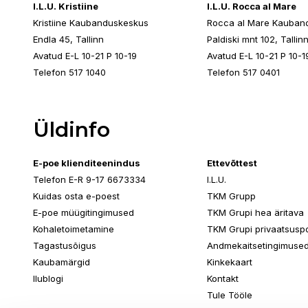
I.L.U. Kristiine
I.L.U. Rocca al Mare
Kristiine Kaubanduskeskus
Rocca al Mare Kauban
Endla 45, Tallinn
Paldiski mnt 102, Tallin
Avatud E-L 10-21 P 10-19
Avatud E-L 10-21 P 10-1
Telefon 517 1040
Telefon 517 0401
Üldinfo
E-poe klienditeenindus
Ettevõttest
Telefon E-R 9-17 6673334
I.L.U.
Kuidas osta e-poest
TKM Grupp
E-poe müügitingimused
TKM Grupi hea äritava
Kohaletoimetamine
TKM Grupi privaatsuspol
Tagastusõigus
Andmekaitsetingimuse
Kaubamärgid
Kinkekaart
Ilublogi
Kontakt
Tule Tööle