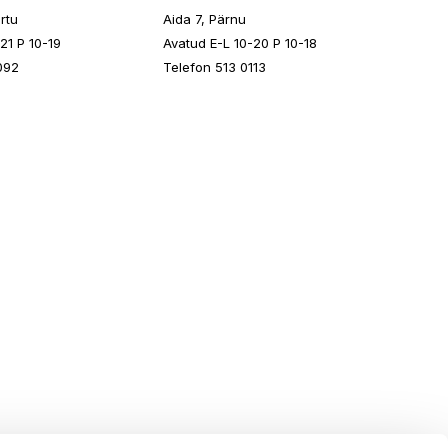
rtu
Aida 7, Pärnu
21 P 10-19
Avatud E-L 10-20 P 10-18
092
Telefon 513 0113