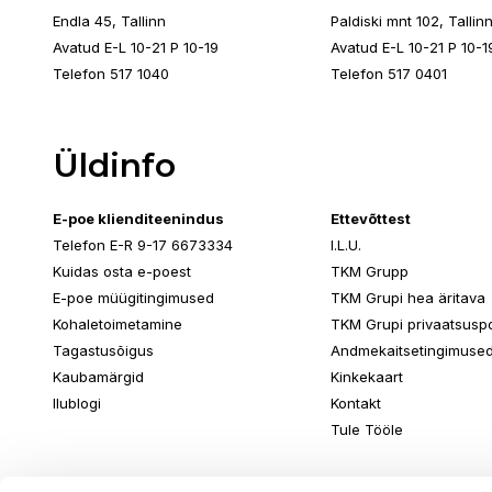
Endla 45, Tallinn
Paldiski mnt 102, Tallin
Avatud E-L 10-21 P 10-19
Avatud E-L 10-21 P 10-1
Telefon 517 1040
Telefon 517 0401
Üldinfo
E-poe klienditeenindus
Ettevõttest
Telefon E-R 9-17 6673334
I.L.U.
Kuidas osta e-poest
TKM Grupp
E-poe müügitingimused
TKM Grupi hea äritava
Kohaletoimetamine
TKM Grupi privaatsuspol
Tagastusõigus
Andmekaitsetingimuse
Kaubamärgid
Kinkekaart
Ilublogi
Kontakt
Tule Tööle