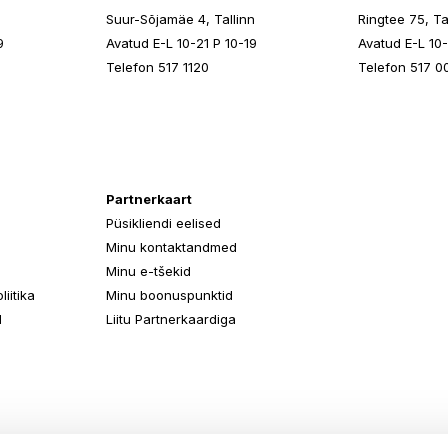
n
Suur-Sõjamäe 4, Tallinn
Ringtee 75, Ta
9
Avatud E-L 10-21 P 10-19
Avatud E-L 10-
Telefon 517 1120
Telefon 517 0
Partnerkaart
Püsikliendi eelised
Minu kontaktandmed
Minu e-tšekid
iitika
Minu boonuspunktid
d
Liitu Partnerkaardiga