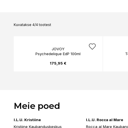
ALTERNA
AMERICAN CREW
ANNEMARIE BÖRLI
ANTONIO AXU
Kuvatakse 4/4 tootest
ANTONIO BANDERA
ANTONIO MARETTI
ANUA
AOURA
JOVOY
APRAISE
Psychedelique EdP 100ml
T
APRICOT
ARDELL
175,95 €
ARISTOCRAT
ARMANI
ARTDECO
ASABI
ATKINSONS
AUSTRALIAN GOLD
AVEENO
Meie poed
I.L.U. Kristiine
I.L.U. Rocca al Mare
Kristiine Kaubanduskeskus
Rocca al Mare Kauban