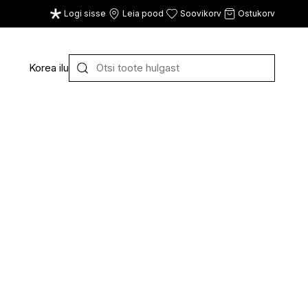
Logi sisse
Leia pood
Soovikorv
Ostukorv
Korea ilu
Y
Z
VAATA KÕIKI
E
F
G
CE
ECOSH
FACE FACTS
GATINEAU
ECOTOOLS
FACED
GERMAINE DE CAPUC
EDWIN JAGGER
FILORGA
GIGI
EISENBERG
FIORENTINO
GIVENCHY
ELEMIS
FLAWLESS
GLAIRY BRAND
ELEVEN
FLER
GLAMLAC
ELIE SAAB
FOUR REASONS
GODDESS