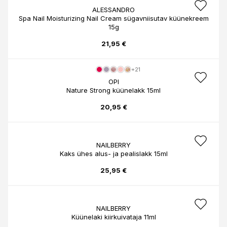
ALESSANDRO
Spa Nail Moisturizing Nail Cream sügavniisutav küünekreem
15g
21,95 €
+21
OPI
Nature Strong küünelakk 15ml
20,95 €
NAILBERRY
Kaks ühes alus- ja pealislakk 15ml
25,95 €
NAILBERRY
Küünelaki kiirkuivataja 11ml