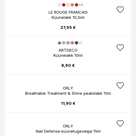
+8
LE ROUGE FRANCAIS
Küünelakk 10,5ml
27,95 €
+1
ARTDECO
Küünelakk 10ml
8,90 €
ORLY
Breathable Treatment & Shine pealislakk 11ml
11,90 €
ORLY
Nail Defense küünetugevdaja 11ml