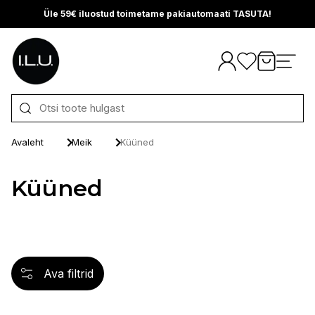
Üle 59€ iluostud toimetame pakiautomaati TASUTA!
Otse sisu juurde
Avaleht
Meik
Küüned
Küüned
Ava filtrid