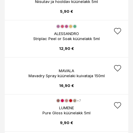
Niisutav ja hooldav küünelakk 5ml
5,90 €
ALESSANDRO
Striplac Peel or Soak küünelakk 5ml
12,90 €
MAVALA
Mavadry Spray küünelaki kuivataja 150ml
16,90 €
+7
LUMENE
Pure Gloss küünelakk 5ml
9,90 €