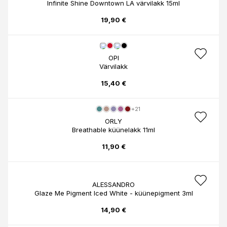
Infinite Shine Downtown LA värvilakk 15ml
19,90 €
OPI
Värvilakk
15,40 €
+21
ORLY
Breathable küünelakk 11ml
11,90 €
ALESSANDRO
Glaze Me Pigment Iced White - küünepigment 3ml
14,90 €