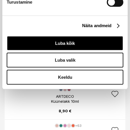
Turustamine
12,90 €
ALESSANDRO
Näita andmeid
Küünelakk 5ml
5,90 €
Luba kõik
+4
Luba valik
OPI
Küünelakk 15ml
18,90 €
Keeldu
ARTDECO
Küünelakk 10ml
8,90 €
+63