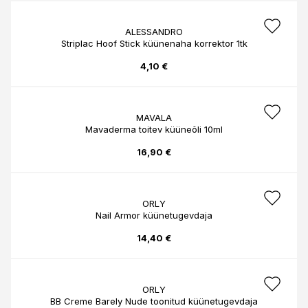
ALESSANDRO
Striplac Hoof Stick küünenaha korrektor 1tk
4,10 €
MAVALA
Mavaderma toitev küüneõli 10ml
16,90 €
ORLY
Nail Armor küünetugevdaja
14,40 €
ORLY
BB Creme Barely Nude toonitud küünetugevdaja