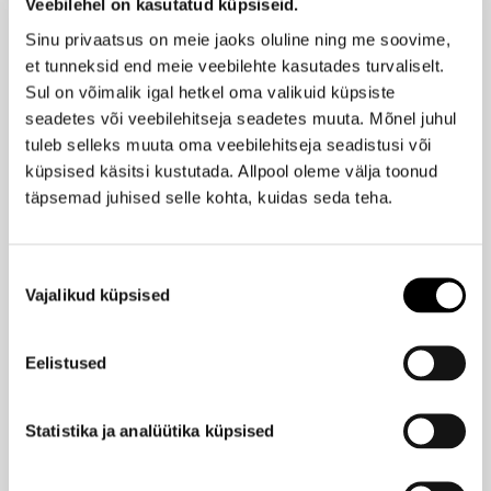
Veebilehel on kasutatud küpsiseid.
LONDONTOWN
Sinu privaatsus on meie jaoks oluline ning me soovime,
Küünelakk 12ml
et tunneksid end meie veebilehte kasutades turvaliselt.
17,90 €
Sul on võimalik igal hetkel oma valikuid küpsiste
seadetes või veebilehitseja seadetes muuta. Mõnel juhul
tuleb selleks muuta oma veebilehitseja seadistusi või
+31
küpsised käsitsi kustutada. Allpool oleme välja toonud
OPI
Infinite Shine küünelakk 15ml
täpsemad juhised selle kohta, kuidas seda teha.
19,90 €
Nõusoleku
+26
Vajalikud küpsised
valik
MANUCURIST
UV geellakk 15ml
20,95 €
Eelistused
+5
Statistika ja analüütika küpsised
ALESSANDRO
UV/LED küünelakk 5ml