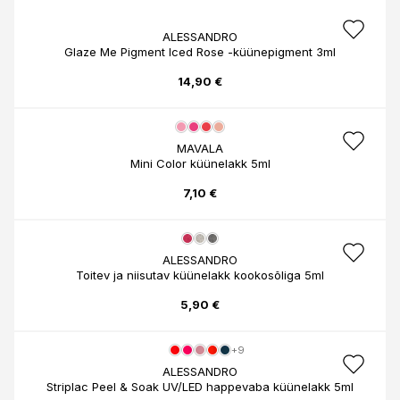
ALESSANDRO
Glaze Me Pigment Iced Rose -küünepigment 3ml
14,90 €
MAVALA
Mini Color küünelakk 5ml
7,10 €
ALESSANDRO
Toitev ja niisutav küünelakk kookosõliga 5ml
5,90 €
+9
ALESSANDRO
Striplac Peel & Soak UV/LED happevaba küünelakk 5ml