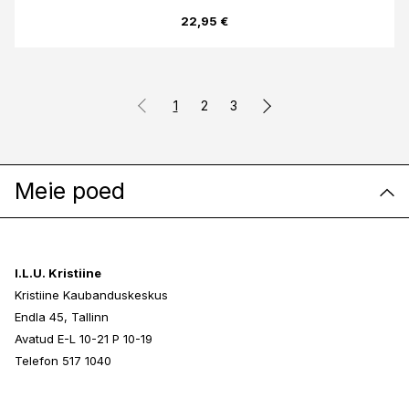
22,95 €
1
2
3
Meie poed
I.L.U. Kristiine
Kristiine Kaubanduskeskus
Endla 45, Tallinn
Avatud E-L 10-21 P 10-19
Telefon 517 1040