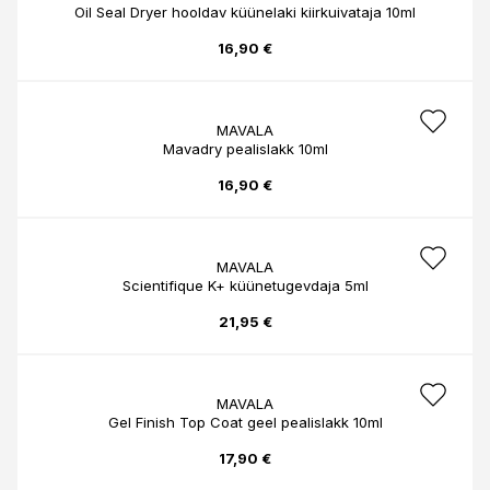
Oil Seal Dryer hooldav küünelaki kiirkuivataja 10ml
16,90 €
MAVALA
Mavadry pealislakk 10ml
16,90 €
MAVALA
Scientifique K+ küünetugevdaja 5ml
21,95 €
MAVALA
Gel Finish Top Coat geel pealislakk 10ml
17,90 €