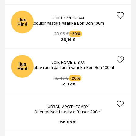
JOIK HOME & SPA
Ilus
Kodulõhnastaja vaarika Bon Bon 100ml
Hind
28,95 €
-20%
23,16 €
JOIK HOME & SPA
Ilus
Pihustatav ruumiparfüüm vaarika Bon Bon 100ml
Hind
15,40 €
-20%
12,32 €
URBAN APOTHECARY
Oriental Noir Luxury difuuser 200ml
56,95 €