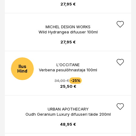
27,95 €
MICHEL DESIGN WORKS
Wild Hydrangea difuuser 100ml
27,95 €
L'OCCITANE
Ilus
Verbena pesulõhnastaja 100ml
Hind
34,00 €
-25%
25,50 €
URBAN APOTHECARY
Oudh Geranium Luxury difuuseri täide 200ml
48,95 €