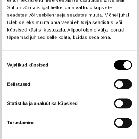
Sul on võimalik igal hetkel oma valikuid küpsiste
ACCA KAPPA
seadetes või veebilehitseja seadetes muuta. Mõnel juhul
Sakura Tokyo ruumilõhnastaja 250ml
tuleb selleks muuta oma veebilehitseja seadistusi või
59,95 €
küpsised käsitsi kustutada. Allpool oleme välja toonud
täpsemad juhised selle kohta, kuidas seda teha.
ACCA KAPPA
Amber & Sandalwood ruumilõhnastaja 250ml
Nõusoleku
Vajalikud küpsised
68,95 €
valik
Eelistused
ACCA KAPPA
Blooming Tuberose & Vanilla ruumilõhnastaja 250ml
Statistika ja analüütika küpsised
68,95 €
Turustamine
ACCA KAPPA
Eucalyptus & Oakmoss ruumilõhnastaja 250ml