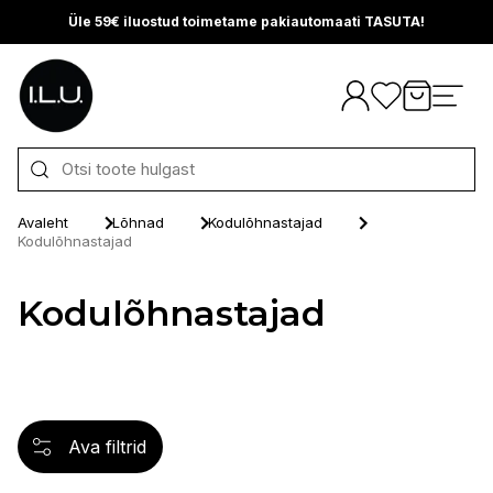
Üle 59€ iluostud toimetame pakiautomaati TASUTA!
Otse sisu juurde
Avaleht
Lõhnad
Kodulõhnastajad
Kodulõhnastajad
Kodulõhnastajad
Ava filtrid