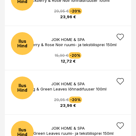
Blackberry & Rose Noir lõhnadifuuser 100ml
Hind
29,95 €
-20%
23,96 €
JOIK HOME & SPA
Ilus
Blackberry & Rose Noir ruumi- ja tekstiilisprei 150ml
Hind
15,90 €
-20%
12,72 €
JOIK HOME & SPA
Ilus
Fig & Green Leaves lõhnadifuuser 100ml
Hind
29,95 €
-20%
23,96 €
JOIK HOME & SPA
Ilus
Fig & Green Leaves ruumi- ja tekstiilisprei 150ml
Hind