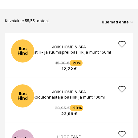
Kuvatakse 55/55 tootest
Uuemad enne
JOIK HOME & SPA
Ilus
Tekstiili- ja ruumisprei basiilik ja münt 150ml
Hind
15,90 €
-20%
12,72 €
JOIK HOME & SPA
Ilus
Kodulõhnastaja basiilik ja münt 100ml
Hind
29,95 €
-20%
23,96 €
L'OCCITANE