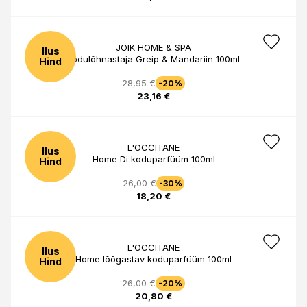
JOIK HOME & SPA
Ilus
Kodulõhnastaja Greip & Mandariin 100ml
Hind
28,95 €
-20%
23,16 €
L'OCCITANE
Ilus
Home Di koduparfüüm 100ml
Hind
26,00 €
-30%
18,20 €
L'OCCITANE
Ilus
Home lõõgastav koduparfüüm 100ml
Hind
26,00 €
-20%
20,80 €