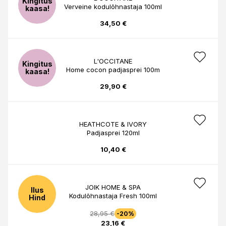
Kingitus
Verveine kodulõhnastaja 100ml
kaasa!
34,50 €
L'OCCITANE
Kingitus
Home cocon padjasprei 100m
kaasa!
29,90 €
HEATHCOTE & IVORY
Padjasprei 120ml
10,40 €
JOIK HOME & SPA
Ilus
Kodulõhnastaja Fresh 100ml
Hind
28,95 €
-20%
23,16 €