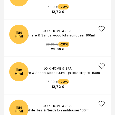
15,90 €
-20%
12,72 €
JOIK HOME & SPA
Ilus
Cashmere & Sandalwood lõhnadifuuser 100ml
Hind
29,95 €
-20%
23,96 €
JOIK HOME & SPA
Ilus
Cashmere & Sandalwood ruumi- ja tekstiilisprei 150ml
Hind
15,90 €
-20%
12,72 €
JOIK HOME & SPA
Ilus
White Tea & Neroli lõhnadifuuser 100ml
Hind