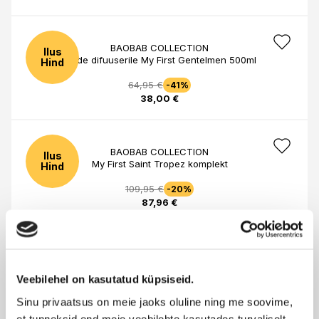
BAOBAB COLLECTION
Ilus
Täide difuuserile My First Gentelmen 500ml
Hind
64,95 €
-41%
38,00 €
BAOBAB COLLECTION
Ilus
My First Saint Tropez komplekt
Hind
109,95 €
-20%
87,96 €
ACCA KAPPA
Lõhnastaja Green Mandarin 250ml
Veebilehel on kasutatud küpsiseid.
59,95 €
Sinu privaatsus on meie jaoks oluline ning me soovime,
et tunneksid end meie veebilehte kasutades turvaliselt.