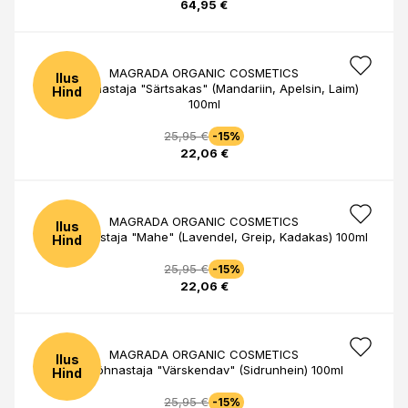
64,95 €
MAGRADA ORGANIC COSMETICS
Ilus
Kodulõhnastaja "Särtsakas" (Mandariin, Apelsin, Laim)
Hind
100ml
25,95 €
-15%
22,06 €
MAGRADA ORGANIC COSMETICS
Ilus
Kodulõhnastaja "Mahe" (Lavendel, Greip, Kadakas) 100ml
Hind
25,95 €
-15%
22,06 €
MAGRADA ORGANIC COSMETICS
Ilus
Kodulõhnastaja "Värskendav" (Sidrunhein) 100ml
Hind
25,95 €
-15%