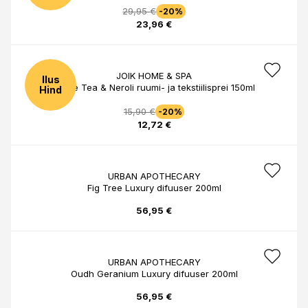
29,95 €
-20%
23,96 €
JOIK HOME & SPA
Ilus
White Tea & Neroli ruumi- ja tekstiilisprei 150ml
Hind
15,90 €
-20%
12,72 €
URBAN APOTHECARY
Fig Tree Luxury difuuser 200ml
56,95 €
URBAN APOTHECARY
Oudh Geranium Luxury difuuser 200ml
56,95 €