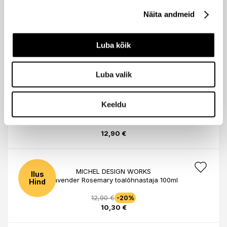
68,95 €
Näita andmeid
ACCA KAPPA
Luba kõik
White Fig & Cedarfood ruumilõhnastaja 250ml
68,95 €
Luba valik
Keeldu
MICHEL DESIGN WORKS
Beach toalõhnastaja 100ml
12,90 €
MICHEL DESIGN WORKS
Ilus
Lavender Rosemary toalõhnastaja 100ml
Hind
12,90 €
-20%
10,30 €