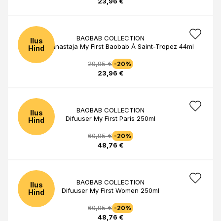
23,96 €
BAOBAB COLLECTION
Ilus
Ruumilõhnastaja My First Baobab À Saint-Tropez 44ml
Hind
29,95 €
-20%
23,96 €
BAOBAB COLLECTION
Ilus
Difuuser My First Paris 250ml
Hind
60,95 €
-20%
48,76 €
BAOBAB COLLECTION
Ilus
Difuuser My First Women 250ml
Hind
60,95 €
-20%
48,76 €