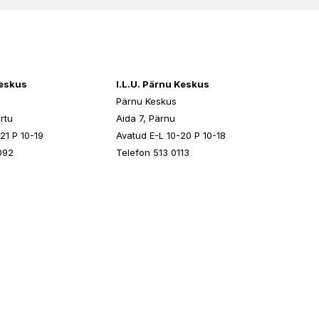
keskus
I.L.U. Pärnu Keskus
Pärnu Keskus
rtu
Aida 7, Pärnu
21 P 10-19
Avatud E-L 10-20 P 10-18
092
Telefon 513 0113