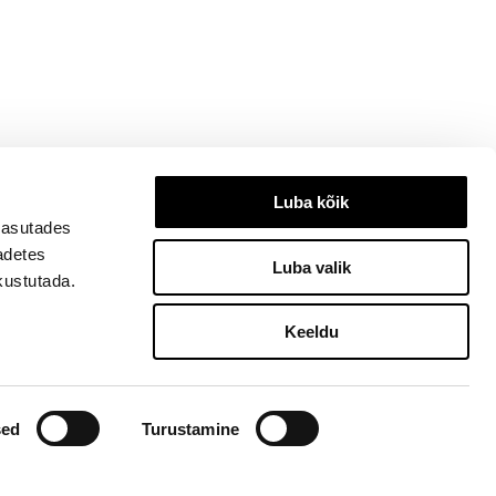
Luba kõik
kasutades
eadetes
Luba valik
kustutada.
Keeldu
3334, ilu@ilu.ee
sed
Turustamine