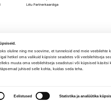
d
Liitu Partnerkaardiga
üpsiseid.
aoks oluline ning me soovime, et tunneksid end meie veebilehte 
k igal hetkel oma valikuid küpsiste seadetes või veebilehitseja s
elleks muuta oma veebilehitseja seadistusi või küpsised käsitsi 
 täpsemad juhised selle kohta, kuidas seda teha.
õik õigused kaitstud. TKM Beauty OÜ Gonsiori 2, Tallinn 10143, tel. 667 
Eelistused
Statistika ja analüütika küpsi