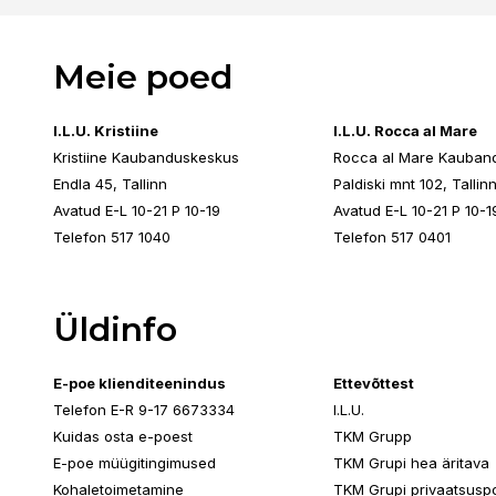
Meie poed
I.L.U. Kristiine
I.L.U. Rocca al Mare
Kristiine Kaubanduskeskus
Rocca al Mare Kauban
Endla 45, Tallinn
Paldiski mnt 102, Tallin
Avatud E-L 10-21 P 10-19
Avatud E-L 10-21 P 10-1
Telefon 517 1040
Telefon 517 0401
Üldinfo
E-poe klienditeenindus
Ettevõttest
Telefon E-R 9-17 6673334
I.L.U.
Kuidas osta e-poest
TKM Grupp
E-poe müügitingimused
TKM Grupi hea äritava
Kohaletoimetamine
TKM Grupi privaatsuspol