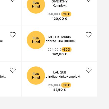
GIVENCHY
Ilus
Komplekt
Hind
150,00 €
-20%
120,00 €
MILLER HARRIS
Ilus
ml
Scherzo Trio 3x30ml
Hind
204,00 €
-30%
142,80 €
LALIQUE
Ilus
lekt
Encre Indigo kinkekomplekt
Hind
125,00 €
-30%
87,50 €