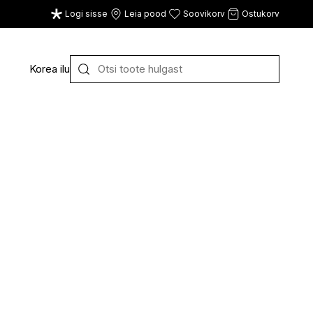
Logi sisse
Leia pood
Soovikorv
Ostukorv
Korea ilu
Y
Z
VAATA KÕIKI
E
F
G
CE
ECOSH
FACE FACTS
GATINEAU
ECOTOOLS
FACED
GERMAINE DE CAPUC
EDWIN JAGGER
FILORGA
GIGI
EISENBERG
FIORENTINO
GIVENCHY
ELEMIS
FLAWLESS
GLAIRY BRAND
ELEVEN
FLER
GLAMLAC
ELIE SAAB
FOUR REASONS
GODDESS