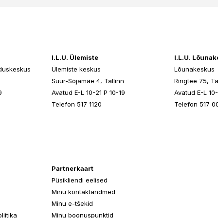
I.L.U. Ülemiste
I.L.U. Lõuna
duskeskus
Ülemiste keskus
Lõunakeskus
n
Suur-Sõjamäe 4, Tallinn
Ringtee 75, Ta
9
Avatud E-L 10-21 P 10-19
Avatud E-L 10-
Telefon 517 1120
Telefon 517 0
Partnerkaart
Püsikliendi eelised
Minu kontaktandmed
Minu e-tšekid
iitika
Minu boonuspunktid