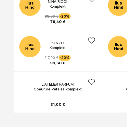
NINA RICCI
Ilus
Ilus
Komplekt
Hind
Hind
98,00 €
-20%
78,40 €
KENZO
Ilus
Ilus
Komplekt
Hind
Hind
117,00 €
-20%
93,60 €
L'ATELIER PARFUM
Coeur de Pétales komplekt
31,00 €