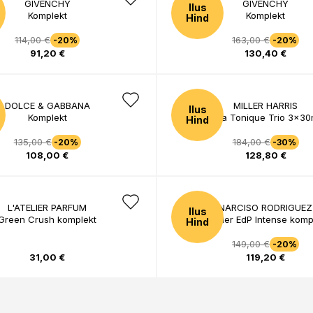
GIVENCHY
GIVENCHY
Ilus
Komplekt
Komplekt
Hind
114,00 €
163,00 €
-20%
-20%
91,20 €
130,40 €
DOLCE & GABBANA
MILLER HARRIS
Ilus
Komplekt
Tea Tonique Trio 3x30
Hind
135,00 €
184,00 €
-20%
-30%
108,00 €
128,80 €
L'ATELIER PARFUM
NARCISO RODRIGUEZ
Ilus
Green Crush komplekt
For Her EdP Intense komp
Hind
149,00 €
-20%
31,00 €
119,20 €