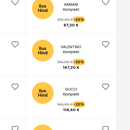
ARMANI
Ilus
Komplekt
Hind
109,00 €
-20%
87,20 €
VALENTINO
Ilus
Komplekt
Hind
184,00 €
-20%
147,20 €
GUCCI
Ilus
Komplekt
Hind
143,00 €
-20%
114,40 €