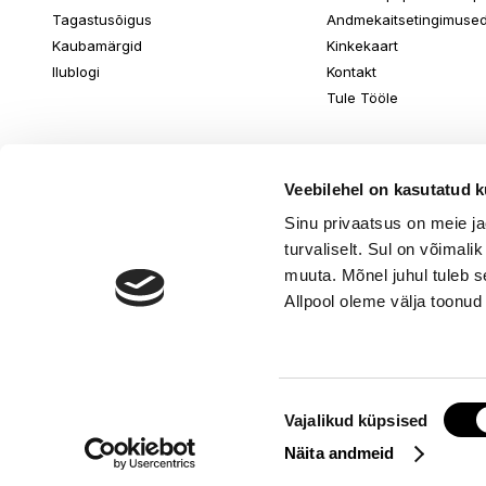
Tagastusõigus
Andmekaitsetingimuse
Kaubamärgid
Kinkekaart
Ilublogi
Kontakt
Tule Tööle
Veebilehel on kasutatud k
Sinu privaatsus on meie j
turvaliselt. Sul on võimali
muuta. Mõnel juhul tuleb s
Allpool oleme välja toonud
Nõusoleku
© www.ilu.ee. K
Vajalikud küpsised
valik
Näita andmeid