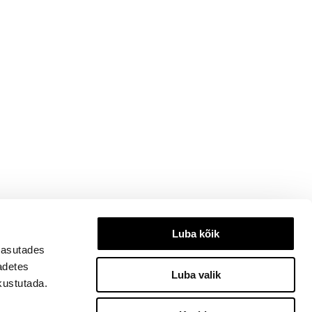
Luba kõik
kasutades
eadetes
Luba valik
kustutada.