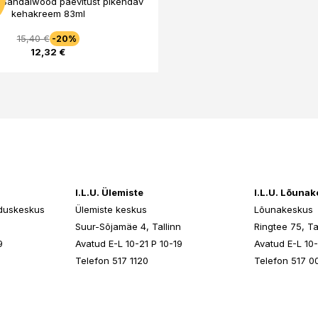
& Sandalwood päevitust pikendav
kehakreem 83ml
15,40 €
-20%
12,32 €
I.L.U. Ülemiste
I.L.U. Lõuna
duskeskus
Ülemiste keskus
Lõunakeskus
n
Suur-Sõjamäe 4, Tallinn
Ringtee 75, Ta
9
Avatud E-L 10-21 P 10-19
Avatud E-L 10-
Telefon 517 1120
Telefon 517 0