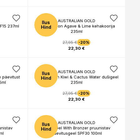
AUSTRALIAN GOLD
Ilus
PF15 237ml
Hemp Nation Agave & Lime kehakoorija
Hind
235ml
27,95 €
-20%
22,30 €
AUSTRALIAN GOLD
Ilus
 päevitust
Hemp Nation Kiwi & Cactus Water dušigeel
Hind
5ml
235ml
27,95 €
-20%
22,30 €
AUSTRALIAN GOLD
Ilus
unistav
Spray Gel With Bronzer pruunistav
Hind
ml
päevitusgeel SPF30 100ml