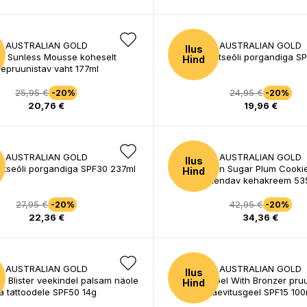
AUSTRALIAN GOLD
AUSTRALIAN GOLD
Ilus
nt Sunless Mousse koheselt
Päikesekaitseõli porgandiga S
Hind
sepruunistav vaht 177ml
25,95 €
24,95 €
-20%
-20%
20,76 €
19,96 €
AUSTRALIAN GOLD
AUSTRALIAN GOLD
Ilus
itseõli porgandiga SPF30 237ml
Hemp Nation Sugar Plum Cookie
Hind
pikendav kehakreem 53
27,95 €
42,95 €
-20%
-20%
22,36 €
34,36 €
AUSTRALIAN GOLD
AUSTRALIAN GOLD
Ilus
 Blister veekindel palsam näole
Spray Gel With Bronzer pru
Hind
ja tattoodele SPF50 14g
päevitusgeel SPF15 100