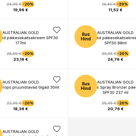
24,95 €
14,40 €
-20%
-20%
19,96 €
11,52 €
AUSTRALIAN GOLD
AUSTRALIAN GOLD
Ilus
sed päikesekaitsekreem SPF30
Plant Based päikesekaitsekre
Hind
177ml
SPF50 88ml
28,95 €
30,95 €
-20%
-20%
23,16 €
24,76 €
AUSTRALIAN GOLD
AUSTRALIAN GOLD
Ilus
Drops pruunistavad tilgad 30ml
Continuous Spray Bronzer päev
Hind
SPF30 237 ml
22,95 €
25,95 €
-20%
-20%
18,36 €
20,76 €
AUSTRALIAN GOLD