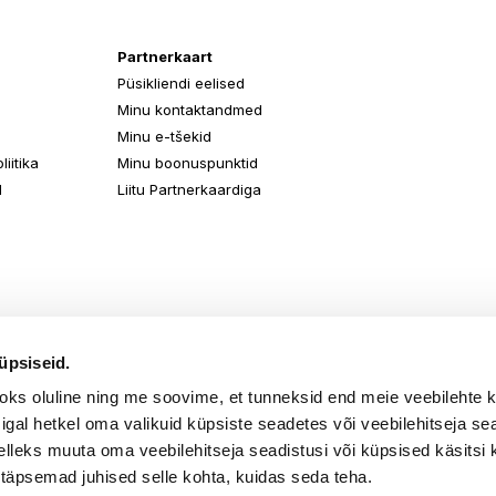
Partnerkaart
Püsikliendi eelised
Minu kontaktandmed
Minu e-tšekid
iitika
Minu boonuspunktid
d
Liitu Partnerkaardiga
üpsiseid.
aoks oluline ning me soovime, et tunneksid end meie veebilehte 
k igal hetkel oma valikuid küpsiste seadetes või veebilehitseja s
elleks muuta oma veebilehitseja seadistusi või küpsised käsitsi 
 täpsemad juhised selle kohta, kuidas seda teha.