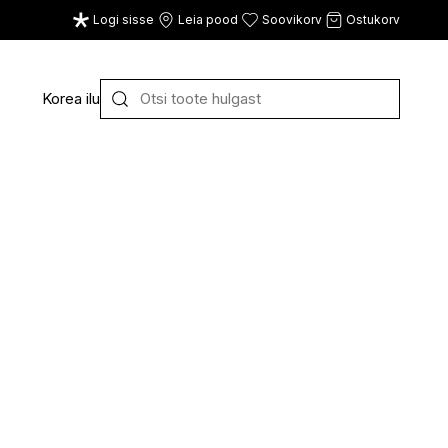
Logi sisse
Leia pood
Soovikorv
Ostukorv
Korea ilu
Y
Z
VAATA KÕIKI
E
F
G
CE
ECOSH
FACE FACTS
GATINEAU
ECOTOOLS
FACED
GERMAINE DE CAPUC
EDWIN JAGGER
FILORGA
GIGI
EISENBERG
FIORENTINO
GIVENCHY
ELEMIS
FLAWLESS
GLAIRY BRAND
ELEVEN
FLER
GLAMLAC
ELIE SAAB
FOUR REASONS
GODDESS