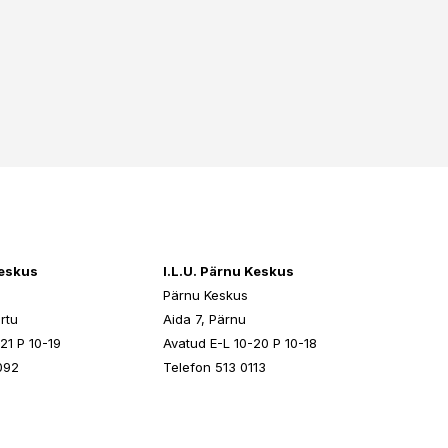
keskus
I.L.U. Pärnu Keskus
Pärnu Keskus
rtu
Aida 7, Pärnu
21 P 10-19
Avatud E-L 10-20 P 10-18
092
Telefon 513 0113