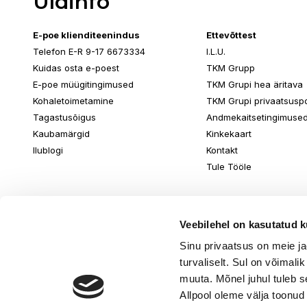
Üldinfo
E-poe klienditeenindus
Ettevõttest
Telefon E-R 9-17 6673334
I.L.U.
Kuidas osta e-poest
TKM Grupp
E-poe müügitingimused
TKM Grupi hea äritava
Kohaletoimetamine
TKM Grupi privaatsuspol
Tagastusõigus
Andmekaitsetingimuse
Kaubamärgid
Kinkekaart
Ilublogi
Kontakt
Tule Tööle
Veebilehel on kasutatud k
Sinu privaatsus on meie j
turvaliselt. Sul on võimali
muuta. Mõnel juhul tuleb s
Allpool oleme välja toonud