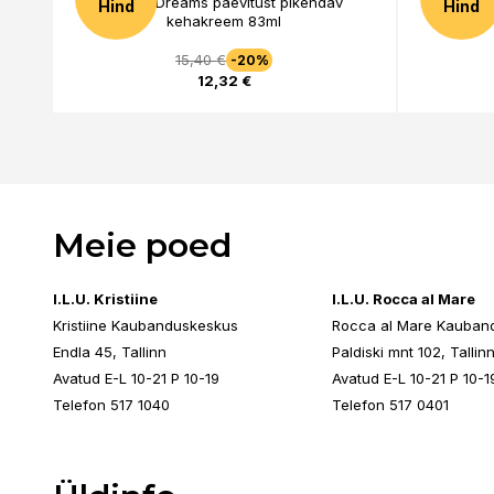
Cocoa Dreams päevitust pikendav
Sea Salt 
Hind
Hind
kehakreem 83ml
15,40 €
-20%
12,32 €
Meie poed
I.L.U. Kristiine
I.L.U. Rocca al Mare
Kristiine Kaubanduskeskus
Rocca al Mare Kauban
Endla 45, Tallinn
Paldiski mnt 102, Tallin
Avatud E-L 10-21 P 10-19
Avatud E-L 10-21 P 10-1
Telefon 517 1040
Telefon 517 0401