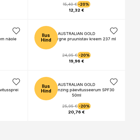
15,40 €
-20%
12,32 €
AUSTRALIAN GOLD
Ilus
em näole
Päevitusjärgne pruunistav kreem 237 ml
Hind
24,95 €
-20%
19,96 €
AUSTRALIAN GOLD
Ilus
itussprei
Facial Bronzing päevitusseerum SPF30
Hind
50ml
25,95 €
-20%
20,76 €