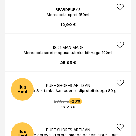
BEARDBURYS
Meresoola sprei 150ml
12,90 €
18.21 MAN MADE
Meresoolasprei magusa tubaka lõhnaga 100ml
25,95 €
PURE SHORES ARTISAN
Ilus
Moringa Silk tahke šampoon siidiproteiinidega 80 g
Hind
20,95 €
-20%
16,76 €
PURE SHORES ARTISAN
Ilus
Cashmere Spray siidiproteiinidega palsam-sprei 100ml
Hind