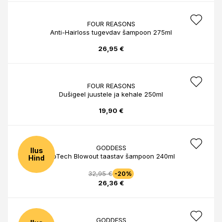
FOUR REASONS
Anti-Hairloss tugevdav šampoon 275ml
26,95 €
FOUR REASONS
Dušigeel juustele ja kehale 250ml
19,90 €
GODDESS
Ilus
BioTech Blowout taastav šampoon 240ml
Hind
32,95 €
-20%
26,36 €
GODDESS