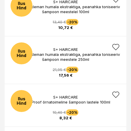
S+ HAIRCARE
Ilus
Gentle Gentleman humala ekstraktiga, peanahka toniseeriv
Hind
šampoon meestelel 100ml
13,40 €
-20%
10,72 €
S+ HAIRCARE
Ilus
Gentle Gentleman humala ekstraktiga, peanahka toniseeriv
Hind
šampoon meestele 250ml
21,95 €
-20%
17,56 €
S+ HAIRCARE
Ilus
Child Proof õrnatoimeline šampoon lastele 100ml
Hind
10,40 €
-20%
8,32 €