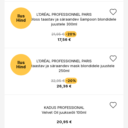
L’ORÉAL PROFESSIONNEL PARIS
Ilus
Blondifier Gloss taastav ja säraandev šampoon blondidele
Hind
juustele 300ml
21,95 €
-20%
17,56 €
L’ORÉAL PROFESSIONNEL PARIS
Ilus
Blondifier taastav ja säraandev mask blondidele juustele
Hind
250ml
32,95 €
-20%
26,36 €
KADUS PROFESSIONAL
Velvet Oil juukseõli 100ml
20,95 €