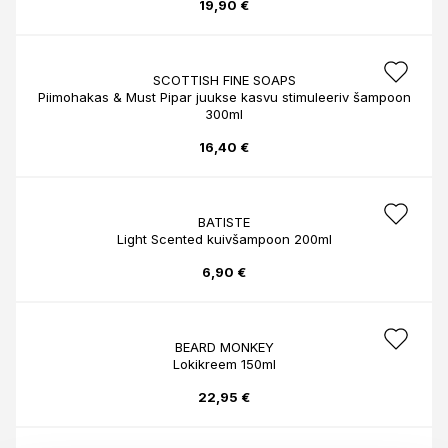
19,90 €
SCOTTISH FINE SOAPS
Piimohakas & Must Pipar juukse kasvu stimuleeriv šampoon
300ml
16,40 €
BATISTE
Light Scented kuivšampoon 200ml
6,90 €
BEARD MONKEY
Lokikreem 150ml
22,95 €