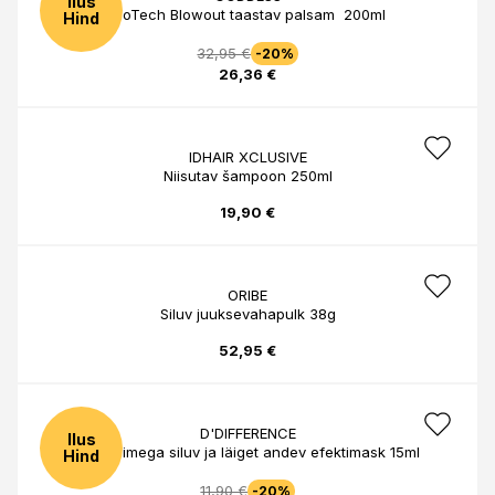
Ilus
BioTech Blowout taastav palsam 200ml
Hind
32,95 €
-20%
26,36 €
IDHAIR XCLUSIVE
Niisutav šampoon 250ml
19,90 €
ORIBE
Siluv juuksevahapulk 38g
52,95 €
D'DIFFERENCE
Ilus
Kiire toimega siluv ja läiget andev efektimask 15ml
Hind
11,90 €
-20%