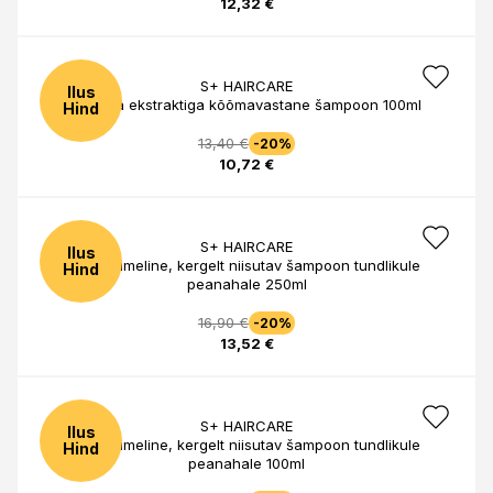
12,32 €
S+ HAIRCARE
Ilus
Humala ekstraktiga kõõmavastane šampoon 100ml
Hind
13,40 €
-20%
10,72 €
S+ HAIRCARE
Ilus
Õrnatoimeline, kergelt niisutav šampoon tundlikule
Hind
peanahale 250ml
16,90 €
-20%
13,52 €
S+ HAIRCARE
Ilus
Õrnatoimeline, kergelt niisutav šampoon tundlikule
Hind
peanahale 100ml