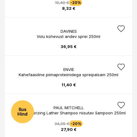
10,40 €
-20%
8,32 €
DAVINES
Volu kohevust andev sprei 250ml
36,95 €
ENVIE
Kahefaasiline piimaproteiinidega spreipalsam 250ml
11,40 €
PAUL MITCHELL
Ilus
AWG Moisturizing Lather Shampoo niisutav šampoon 250ml
Hind
34,95 €
-20%
27,90 €