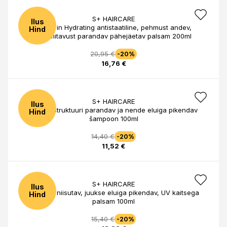
S+ HAIRCARE
Ilus
Leave in Hydrating antistaatiline, pehmust andev,
Hind
kammitavust parandav pähejäetav palsam 200ml
20,95 €
-20%
16,76 €
S+ HAIRCARE
Ilus
Juuste struktuuri parandav ja nende eluiga pikendav
Hind
šampoon 100ml
14,40 €
-20%
11,52 €
S+ HAIRCARE
Ilus
Taastav, niisutav, juukse eluiga pikendav, UV kaitsega
Hind
palsam 100ml
15,40 €
-20%