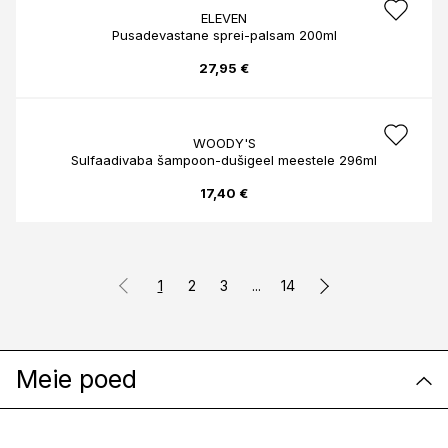
ELEVEN
Pusadevastane sprei-palsam 200ml
27,95 €
WOODY'S
Sulfaadivaba šampoon-dušigeel meestele 296ml
17,40 €
1
2
3
...
14
Meie poed