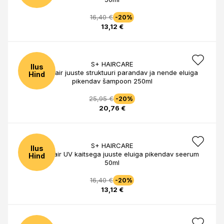
16,40 €
-20%
13,12 €
S+ HAIRCARE
Ilus
Longer Hair juuste struktuuri parandav ja nende eluiga
Hind
pikendav šampoon 250ml
25,95 €
-20%
20,76 €
S+ HAIRCARE
Ilus
Longer Hair UV kaitsega juuste eluiga pikendav seerum
Hind
50ml
16,40 €
-20%
13,12 €