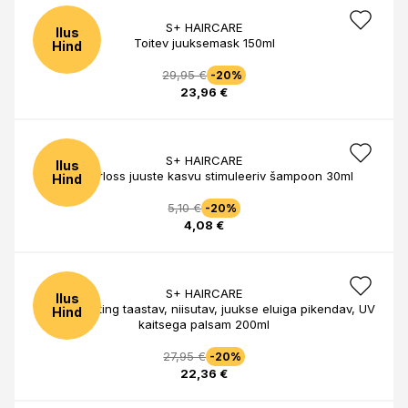
S+ HAIRCARE
Ilus
Toitev juuksemask 150ml
Hind
29,95 €
-20%
23,96 €
S+ HAIRCARE
Ilus
Anti Hairloss juuste kasvu stimuleeriv šampoon 30ml
Hind
5,10 €
-20%
4,08 €
S+ HAIRCARE
Ilus
All in Hydrating taastav, niisutav, juukse eluiga pikendav, UV
Hind
kaitsega palsam 200ml
27,95 €
-20%
22,36 €