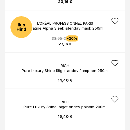
23,16 €
L’ORÉAL PROFESSIONNEL PARIS
Ilus
Keratine Alpha Sleek silendav mask 250ml
Hind
33,95 €
-20%
27,16 €
RICH
Pure Luxury Shine läiget andev šampoon 250ml
14,40 €
RICH
Pure Luxury Shine läiget andev palsam 200ml
15,40 €