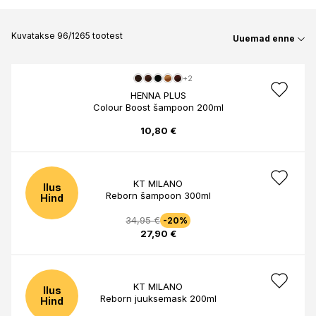
Kuvatakse 96/1265 tootest
Uuemad enne
+2
HENNA PLUS
Colour Boost šampoon 200ml
10,80 €
KT MILANO
Ilus
Reborn šampoon 300ml
Hind
34,95 €
-20%
27,90 €
KT MILANO
Ilus
Reborn juuksemask 200ml
Hind