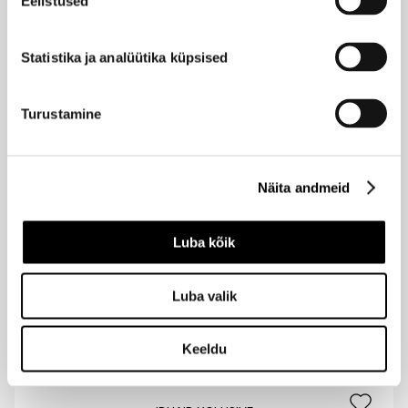
Eelistused
10,90 €
Statistika ja analüütika küpsised
WELEDA
Hydro Shine Gloss Drops juukseõli 30ml
Turustamine
13,90 €
IDHAIR XCLUSIVE
Näita andmeid
Hõbešampoon 250ml
19,90 €
Luba kõik
Luba valik
IDHAIR XCLUSIVE
Hõbemask 200ml
19,90 €
Keeldu