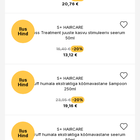
20,76 €
S+ HAIRCARE
Ilus
Anti Hairloss Treatment juuste kasvu stimuleeriv seerum
Hind
50ml
16,40 €
-20%
13,12 €
S+ HAIRCARE
Ilus
Anti Dandruff humala ekstraktiga kõõmavastane šampoon
Hind
250ml
23,95 €
-20%
19,16 €
S+ HAIRCARE
Ilus
Anti Dandruff humala ekstraktiga kõõmavastane seerum
Hind
50ml