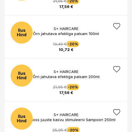
21,95 €
-20%
17,56 €
S+ HAIRCARE
Ilus
Õrn jahutava efektiga palsam 100ml
Hind
13,40 €
-20%
10,72 €
S+ HAIRCARE
Ilus
Õrn jahutava efektiga palsam 200ml
Hind
21,95 €
-20%
17,56 €
S+ HAIRCARE
Ilus
Anti Hairloss juuste kasvu stimuleeriv šampoon 250ml
Hind
25,95 €
-20%