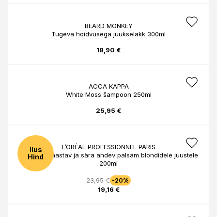
BEARD MONKEY
Tugeva hoidvusega juukselakk 300ml
18,90 €
ACCA KAPPA
White Moss šampoon 250ml
25,95 €
L’ORÉAL PROFESSIONNEL PARIS
Ilus
Blondifier taastav ja sära andev palsam blondidele juustele
Hind
200ml
23,95 €
-20%
19,16 €