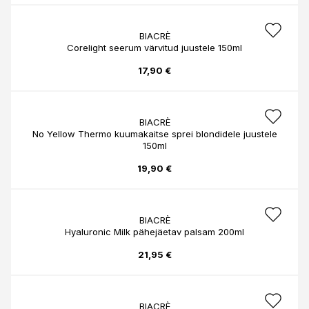
BIACRÈ
Corelight seerum värvitud juustele 150ml
17,90 €
BIACRÈ
No Yellow Thermo kuumakaitse sprei blondidele juustele
150ml
19,90 €
BIACRÈ
Hyaluronic Milk pähejäetav palsam 200ml
21,95 €
BIACRÈ