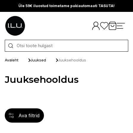
Üle 59€ iluostud toimetame pakiautomaati TASUTA!
Otse sisu juurde
Avaleht
Juuksed
Juuksehooldus
Juuksehooldus
Ava filtrid