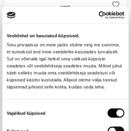
ORIBE
Niisutav šampoon lokkis ja paksudele juustele 250ml
59,95 €
Veebilehel on kasutatud küpsiseid.
ORIBE
Sinu privaatsus on meie jaoks oluline ning me soovime,
Sügavniisutav palsam lokkis ja paksudele juustele 200ml
et tunneksid end meie veebilehte kasutades turvaliselt.
63,95 €
Sul on võimalik igal hetkel oma valikuid küpsiste
seadetes või veebilehitseja seadetes muuta. Mõnel juhul
tuleb selleks muuta oma veebilehitseja seadistusi või
küpsised käsitsi kustutada. Allpool oleme välja toonud
WELEDA
Hydro Shine niisutav šampoon 250ml
täpsemad juhised selle kohta, kuidas seda teha.
10,90 €
Nõusoleku
Vajalikud küpsised
valik
WELEDA
Hydro Shine niisutav palsam 150ml