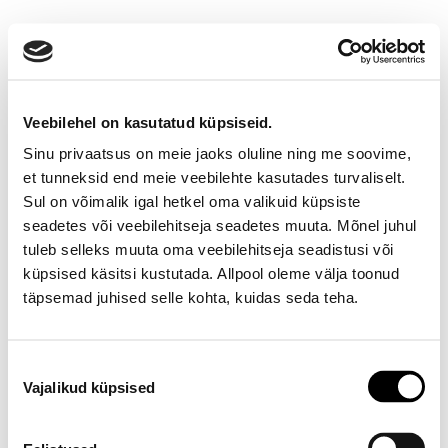
Veebilehel on kasutatud küpsiseid.
Sinu privaatsus on meie jaoks oluline ning me soovime,
et tunneksid end meie veebilehte kasutades turvaliselt.
Sul on võimalik igal hetkel oma valikuid küpsiste
seadetes või veebilehitseja seadetes muuta. Mõnel juhul
Ootamatu viga!
tuleb selleks muuta oma veebilehitseja seadistusi või
küpsised käsitsi kustutada. Allpool oleme välja toonud
Proovi varsti uuesti
täpsemad juhised selle kohta, kuidas seda teha.
E-poe klienditeenindus
Nõusoleku
Vajalikud küpsised
valik
Telefon E-R 9-17 6673334