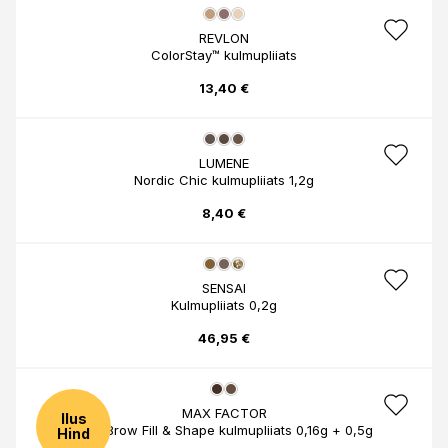
REVLON
ColorStay™ kulmupliiats
13,40 €
LUMENE
Nordic Chic kulmupliiats 1,2g
8,40 €
SENSAI
Kulmupliiats 0,2g
46,95 €
MAX FACTOR
Ilus
Real Brow Fill & Shape kulmupliiats 0,16g + 0,5g
Hind