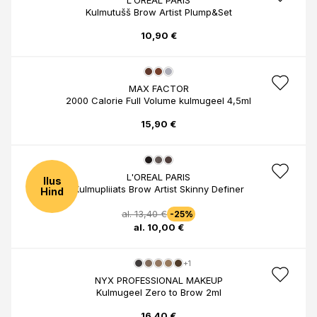
L'OREAL PARIS
Kulmutušš Brow Artist Plump&Set
10,90 €
MAX FACTOR
2000 Calorie Full Volume kulmugeel 4,5ml
15,90 €
L'OREAL PARIS
Ilus
Kulmupliiats Brow Artist Skinny Definer
Hind
al. 13,40 €
-25%
al. 10,00 €
+1
NYX PROFESSIONAL MAKEUP
Kulmugeel Zero to Brow 2ml
16,40 €