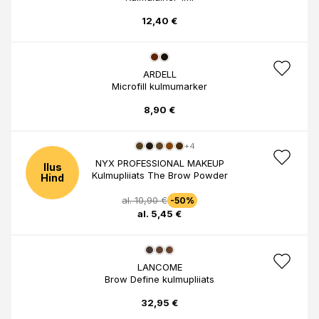
12,40 €
ARDELL
Microfill kulmumarker
8,90 €
+4
NYX PROFESSIONAL MAKEUP
Ilus
Kulmupliiats The Brow Powder
Hind
al. 10,90 €
-50%
al. 5,45 €
LANCOME
Brow Define kulmupliiats
32,95 €