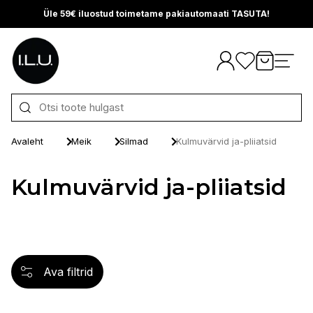
Üle 59€ iluostud toimetame pakiautomaati TASUTA!
Otse sisu juurde
Avaleht
Meik
Silmad
Kulmuvärvid ja-pliiatsid
Kulmuvärvid ja-pliiatsid
Ava filtrid