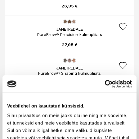
26,95 €
JANE IREDALE
PureBrow® Precision kulmupliiats
27,95 €
JANE IREDALE
PureBrow® Shaping kulmupliiats
27,95 €
Veebilehel on kasutatud küpsiseid.
ARTDECO
Kulmuvärv
Sinu privaatsus on meie jaoks oluline ning me soovime,
6,50 €
et tunneksid end meie veebilehte kasutades turvaliselt.
Sul on võimalik igal hetkel oma valikuid küpsiste
seadetes või veebilehitseja seadetes muuta. Mõnel juhul