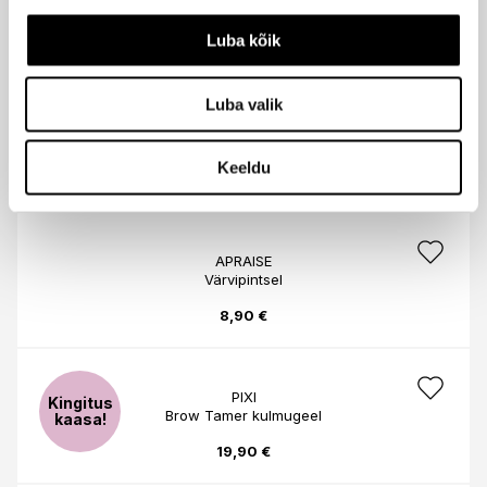
Styling kulmupliiatsi täitesisu 0,2g
Luba kõik
24,95 €
Luba valik
L'OREAL PARIS
Kulmuseerum Brow Artist Plump&Set
Keeldu
10,90 €
APRAISE
Värvipintsel
8,90 €
PIXI
Kingitus
Brow Tamer kulmugeel
kaasa!
19,90 €