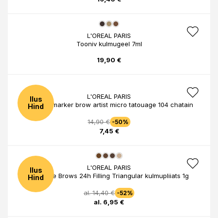
L'OREAL PARIS
Tooniv kulmugeel 7ml
19,90 €
L'OREAL PARIS
Ilus
Lo kulmumarker brow artist micro tatouage 104 chatain
Hind
14,90 €
-50%
7,45 €
L'OREAL PARIS
Ilus
Infaillible Brows 24h Filling Triangular kulmupliiats 1g
Hind
al. 14,40 €
-52%
al. 6,95 €