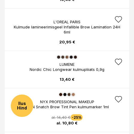
L'OREAL PARIS
Kulmude lamineerimisgeel Infallible Brow Lamination 24H
6ml
20,95 €
LUMENE
Nordic Chic Longwear kulmupliiats 0,9g
13,40 €
NYX PROFESSIONAL MAKEUP
Ilus
Lift N Snatch Brow Tint Pen kulmumarker 1ml
Hind
al. 14,40 €
-25%
al. 10,80 €