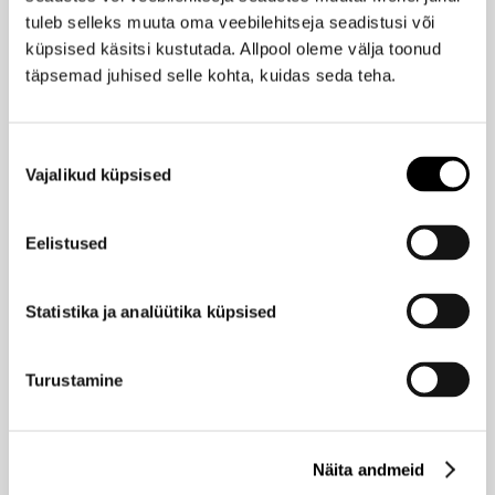
tuleb selleks muuta oma veebilehitseja seadistusi või
REVLON
Colorstay Micro™ kulmupliiats
küpsised käsitsi kustutada. Allpool oleme välja toonud
täpsemad juhised selle kohta, kuidas seda teha.
14,90 €
Nõusoleku
NYX PROFESSIONAL MAKEUP
Ilus
Vajalikud küpsised
valik
The Brow Glue Kulmuliim 5g
Hind
11,90 €
-25%
8,93 €
Eelistused
Statistika ja analüütika küpsised
NYX PROFESSIONAL MAKEUP
Ilus
Control Freak Eye Brow Gel kulmugeel 9g
Hind
Turustamine
10,90 €
-25%
8,18 €
Näita andmeid
SENSAI