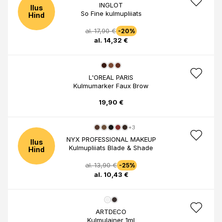
INGLOT
Ilus
So Fine kulmupliiats
Hind
al. 17,90 €
-20%
al. 14,32 €
L'OREAL PARIS
Kulmumarker Faux Brow
19,90 €
+3
NYX PROFESSIONAL MAKEUP
Ilus
Kulmupliiats Blade & Shade
Hind
al. 13,90 €
-25%
al. 10,43 €
ARTDECO
Kulmulainer 1ml