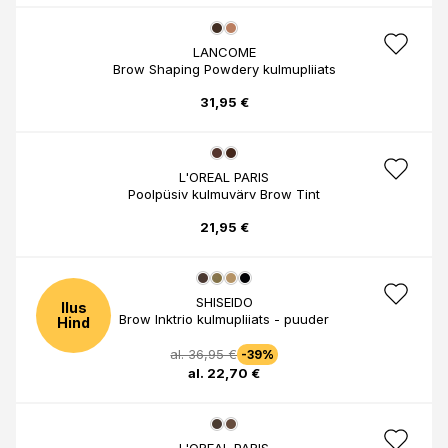
LANCOME
Brow Shaping Powdery kulmupliiats
31,95 €
L'OREAL PARIS
Poolpüsiv kulmuvärv Brow Tint
21,95 €
SHISEIDO
Ilus
Brow Inktrio kulmupliiats - puuder
Hind
al. 36,95 €
-39%
al. 22,70 €