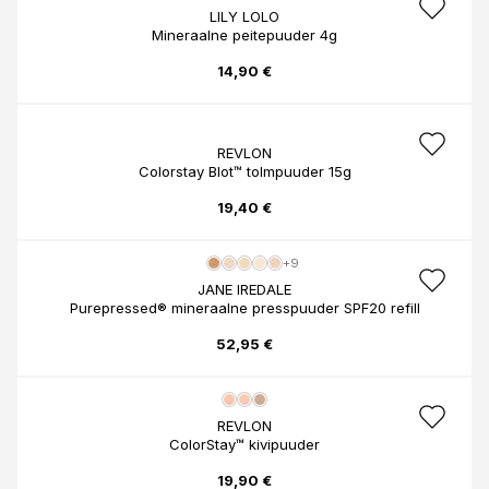
LILY LOLO
Mineraalne peitepuuder 4g
14,90 €
REVLON
Colorstay Blot™ tolmpuuder 15g
19,40 €
+9
JANE IREDALE
Purepressed® mineraalne presspuuder SPF20 refill
52,95 €
REVLON
ColorStay™ kivipuuder
19,90 €