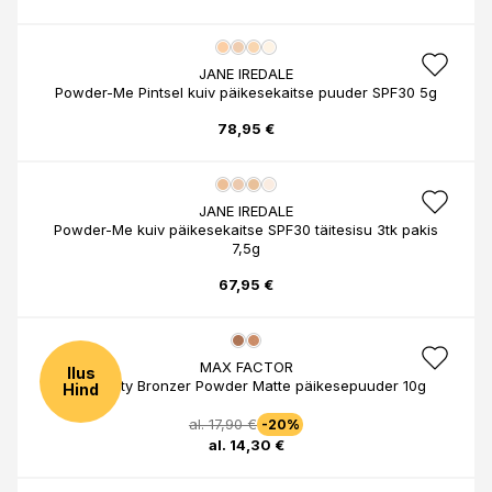
JANE IREDALE
Powder-Me Pintsel kuiv päikesekaitse puuder SPF30 5g
78,95 €
JANE IREDALE
Powder-Me kuiv päikesekaitse SPF30 täitesisu 3tk pakis
7,5g
67,95 €
MAX FACTOR
Ilus
Facefinity Bronzer Powder Matte päikesepuuder 10g
Hind
al. 17,90 €
-20%
al. 14,30 €