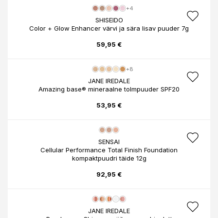
+4
SHISEIDO
Color + Glow Enhancer värvi ja sära lisav puuder 7g
59,95 €
+8
JANE IREDALE
Amazing base® mineraalne tolmpuuder SPF20
53,95 €
SENSAI
Cellular Performance Total Finish Foundation
kompaktpuudri täide 12g
92,95 €
JANE IREDALE