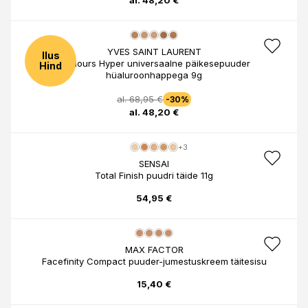
al. 48,20 €
YVES SAINT LAURENT
Ilus
All Hours Hyper universaalne päikesepuuder
Hind
hüaluroonhappega 9g
al. 68,95 €
-30%
al. 48,20 €
+3
SENSAI
Total Finish puudri täide 11g
54,95 €
MAX FACTOR
Facefinity Compact puuder-jumestuskreem täitesisu
15,40 €