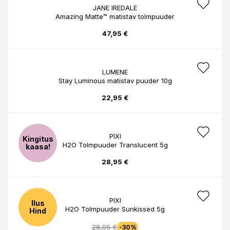
JANE IREDALE
Amazing Matte™ matistav tolmpuuder
47,95 €
LUMENE
Stay Luminous matistav puuder 10g
22,95 €
PIXI
Kingitus
H2O Tolmpuuder Translucent 5g
kaasa!
28,95 €
PIXI
Ilus
H2O Tolmpuuder Sunkissed 5g
Hind
28,95 €
-30%