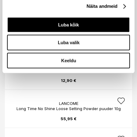
15,40 €
Näita andmeid
Luba kõik
NYX PROFESSIONAL MAKEUP
3 Steps to Sculpt näokontuurimise palett
16,90 €
Luba valik
+2
Keeldu
NYX PROFESSIONAL MAKEUP
Can`t Stop Won`t Stop matistav kompaktpuuder 6g
12,90 €
LANCOME
Long Time No Shine Loose Setting Powder puuder 10g
55,95 €