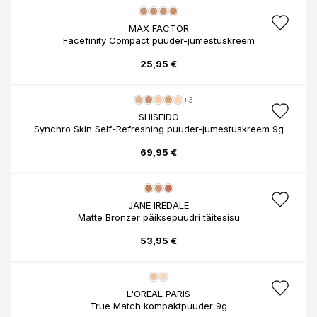
MAX FACTOR
Facefinity Compact puuder-jumestuskreem
25,95 €
+3
SHISEIDO
Synchro Skin Self-Refreshing puuder-jumestuskreem 9g
69,95 €
JANE IREDALE
Matte Bronzer päiksepuudri täitesisu
53,95 €
L'OREAL PARIS
True Match kompaktpuuder 9g