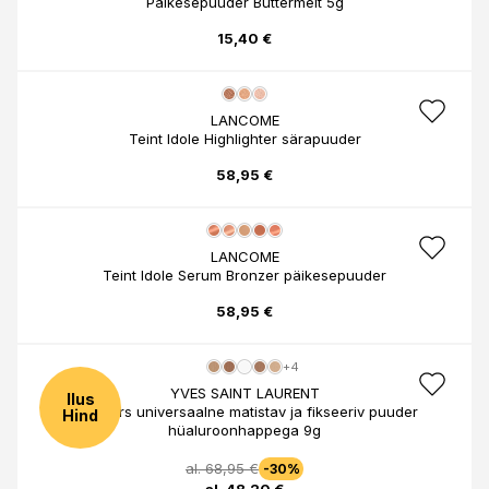
Päikesepuuder Buttermelt 5g
15,40 €
LANCOME
Teint Idole Highlighter särapuuder
58,95 €
LANCOME
Teint Idole Serum Bronzer päikesepuuder
58,95 €
+4
YVES SAINT LAURENT
Ilus
All Hours universaalne matistav ja fikseeriv puuder
Hind
hüaluroonhappega 9g
al. 68,95 €
-30%