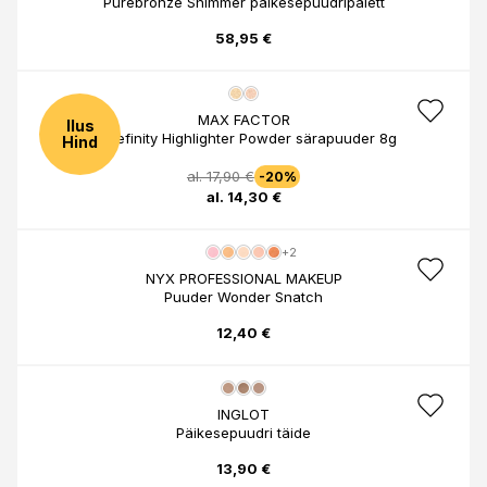
Purebronze Shimmer päikesepuudripalett
58,95 €
MAX FACTOR
Ilus
Facefinity Highlighter Powder särapuuder 8g
Hind
al. 17,90 €
-20%
al. 14,30 €
+2
NYX PROFESSIONAL MAKEUP
Puuder Wonder Snatch
12,40 €
INGLOT
Päikesepuudri täide
13,90 €