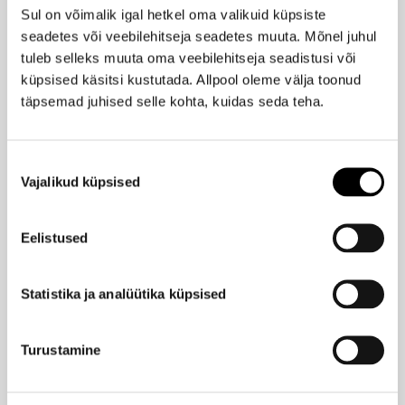
Sul on võimalik igal hetkel oma valikuid küpsiste
PIXI
Kingitus
Glow-Y särapuuder
kaasa!
seadetes või veebilehitseja seadetes muuta. Mõnel juhul
tuleb selleks muuta oma veebilehitseja seadistusi või
19,40 €
küpsised käsitsi kustutada. Allpool oleme välja toonud
täpsemad juhised selle kohta, kuidas seda teha.
LUMENE
Natural Glow Skin Tone Perfector highlighter -
päikesepuuder 5ml
Nõusoleku
Vajalikud küpsised
valik
17,40 €
Eelistused
LUMENE
Blur Longwear meigipuuder SPF15 10g
Statistika ja analüütika küpsised
22,95 €
Turustamine
NYX PROFESSIONAL MAKEUP
Mineral Finishing Powder viimistluspuuder