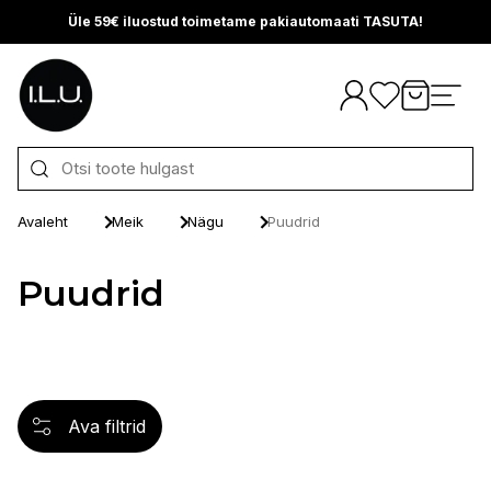
Üle 59€ iluostud toimetame pakiautomaati TASUTA!
Otse sisu juurde
Avaleht
Meik
Nägu
Puudrid
Puudrid
Ava filtrid