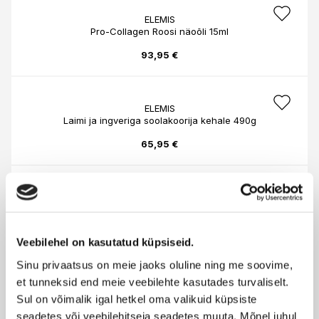
ELEMIS
Pro-Collagen Roosi näoõli 15ml
93,95 €
ELEMIS
Laimi ja ingveriga soolakoorija kehale 490g
65,95 €
ELEMIS
Pro-Collagen Marine päevakreem SPF30 50ml
124,95 €
Veebilehel on kasutatud küpsiseid.
Sinu privaatsus on meie jaoks oluline ning me soovime,
et tunneksid end meie veebilehte kasutades turvaliselt.
ELEMIS
Ilus
Sul on võimalik igal hetkel oma valikuid küpsiste
The Grooming Collection komplekt
Hind
seadetes või veebilehitseja seadetes muuta. Mõnel juhul