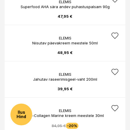
ELEMIS
Superfood AHA sära andev puhastuspalsam 90g
47,95 €
ELEMIS
Niisutav päevakreem meestele 50ml
48,95 €
ELEMIS
Jahutav raseerimisgeel-vaht 200ml
39,95 €
ELEMIS
Ilus
Pro-Collagen Marine kreem meestele 30ml
Hind
84,95 €
-20%