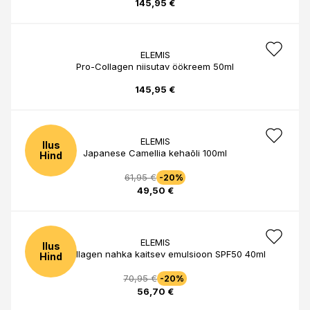
145,95 €
ELEMIS
Pro-Collagen niisutav öökreem 50ml
145,95 €
ELEMIS
Ilus
Japanese Camellia kehaõli 100ml
Hind
61,95 €
-20%
49,50 €
ELEMIS
Ilus
Pro-Collagen nahka kaitsev emulsioon SPF50 40ml
Hind
70,95 €
-20%
56,70 €