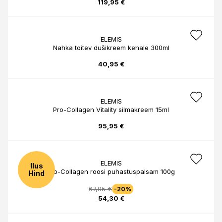
119,95 €
ELEMIS
Nahka toitev dušikreem kehale 300ml
40,95 €
ELEMIS
Pro-Collagen Vitality silmakreem 15ml
95,95 €
ELEMIS
Ilus
Pro-Collagen roosi puhastuspalsam 100g
Hind
67,95 €
-20%
54,30 €