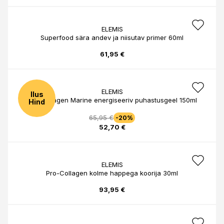
ELEMIS
Superfood sära andev ja niisutav primer 60ml
61,95 €
ELEMIS
Ilus
Pro-Collagen Marine energiseeriv puhastusgeel 150ml
Hind
65,95 €
-20%
52,70 €
ELEMIS
Pro-Collagen kolme happega koorija 30ml
93,95 €