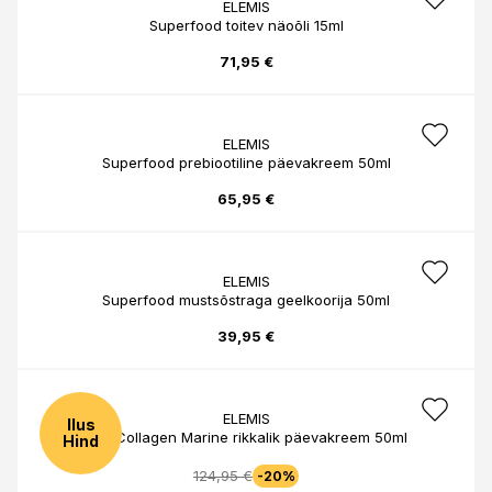
ELEMIS
Superfood toitev näoõli 15ml
71,95 €
ELEMIS
Superfood prebiootiline päevakreem 50ml
65,95 €
ELEMIS
Superfood mustsõstraga geelkoorija 50ml
39,95 €
ELEMIS
Ilus
Pro-Collagen Marine rikkalik päevakreem 50ml
Hind
124,95 €
-20%