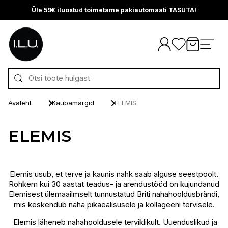
Üle 59€ iluostud toimetame pakiautomaati TASUTA!
Otse sisu juurde
Avaleht
Kaubamärgid
ELEMIS
ELEMIS
Elemis usub, et terve ja kaunis nahk saab alguse seestpoolt.
Rohkem kui 30 aastat teadus- ja arendustööd on kujundanud
Elemisest ülemaailmselt tunnustatud Briti nahahooldusbrändi,
mis keskendub naha pikaealisusele ja kollageeni tervisele.
Elemis läheneb nahahooldusele terviklikult. Uuenduslikud ja