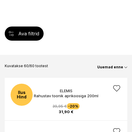
Ava filtrid
Kuvatakse 60/60 tootest
Uuemad enne
ELEMIS
Ilus
Rahustav toonik aprikoosiga 200ml
Hind
39,95 €
-20%
31,90 €