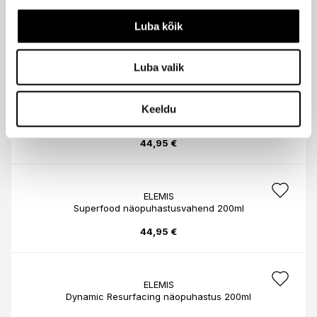
ELEMIS
Luba kõik
Klaaristav puhastusvahend saviga 150ml
44,95 €
Luba valik
ELEMIS
Keeldu
Pro-Radiance käte- ja küüntekreem 100ml
44,95 €
ELEMIS
Superfood näopuhastusvahend 200ml
44,95 €
ELEMIS
Dynamic Resurfacing näopuhastus 200ml