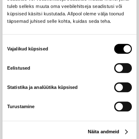
94,00 €
-20%
tuleb selleks muuta oma veebilehitseja seadistusi või
75,20 €
küpsised käsitsi kustutada. Allpool oleme välja toonud
täpsemad juhised selle kohta, kuidas seda teha.
ELEMIS
Pro-Collagen sära andev koorija 100ml
Nõusoleku
71,95 €
Vajalikud küpsised
valik
Eelistused
ELEMIS
Pro-Collagen roosi pärliseerum 30ml
119,95 €
Statistika ja analüütika küpsised
Turustamine
ELEMIS
Superfood Midnight toitev öökreem 50ml
61,95 €
Näita andmeid