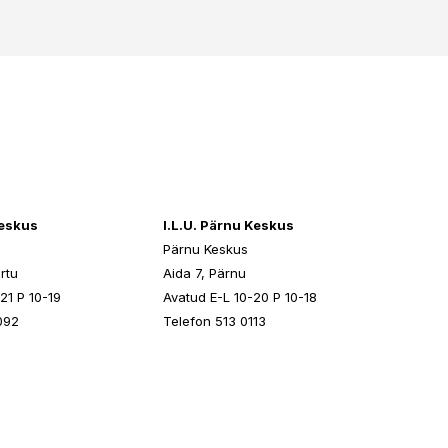
keskus
I.L.U. Pärnu Keskus
Pärnu Keskus
rtu
Aida 7, Pärnu
21 P 10-19
Avatud E-L 10-20 P 10-18
092
Telefon 513 0113