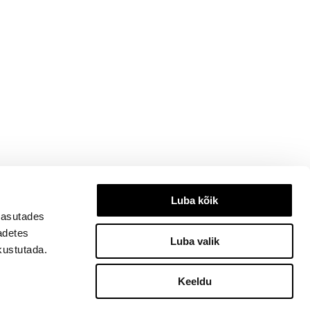
Luba kõik
kasutades
eadetes
Luba valik
kustutada.
Keeldu