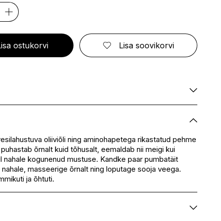
ELIZABETH ARDEN
FRESMY
GOLDWELL
CA
EMBRYOLISSE
FUSSKUNDIG
GRACE COLE
ENVIE
GRAHAM HILL
S
ERBORIAN
GROOM ROOM
Lisa ostukorvi
Lisa soovikorvi
ESCADA
GUCCI
BBANA
ESTEÉ LAUDER
GUESS
AN
EVITA PERONI
S
EYLURE
KA
E
Saadaval
SSENZ
Saadaval
Saadaval
esilahustuva oliiviõli ning aminohapetega rikastatud pehme
uhastab õrnalt kuid tõhusalt, eemaldab nii meigi kui
Saadaval
l nahale kogunenud mustuse. Kandke paar pumbatäit
eskus
Saadaval
e nahale, masseerige õrnalt ning loputage sooja veega.
Saadaval
ikuti ja õhtuti.