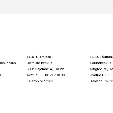
I.L.U. Ülemiste
I.L.U. Lõuna
duskeskus
Ülemiste keskus
Lõunakeskus
n
Suur-Sõjamäe 4, Tallinn
Ringtee 75, Ta
9
Avatud E-L 10-21 P 10-19
Avatud E-L 10-
Telefon 517 1120
Telefon 517 0