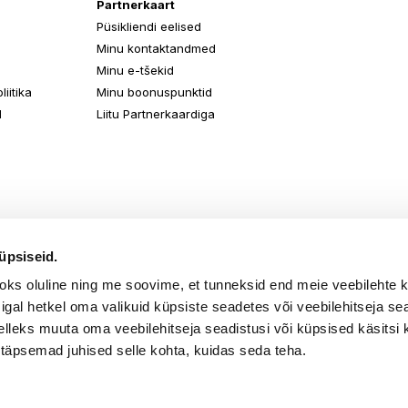
Partnerkaart
Püsikliendi eelised
Minu kontaktandmed
Minu e-tšekid
iitika
Minu boonuspunktid
d
Liitu Partnerkaardiga
üpsiseid.
aoks oluline ning me soovime, et tunneksid end meie veebilehte 
k igal hetkel oma valikuid küpsiste seadetes või veebilehitseja s
elleks muuta oma veebilehitseja seadistusi või küpsised käsitsi 
 täpsemad juhised selle kohta, kuidas seda teha.