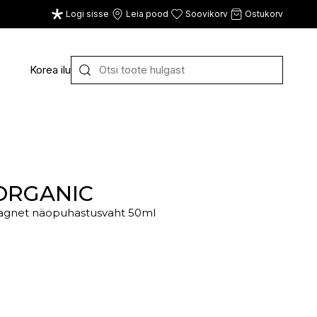
Logi sisse
Leia pood
Soovikorv
Ostukorv
Korea ilu
Y
Z
VAATA KÕIKI
E
F
G
 ORGANIC
agnet näopuhastusvaht 50ml
CE
ECOSH
FACE FACTS
GATINEAU
ECOTOOLS
FACED
GERMAINE DE CAPUC
EDWIN JAGGER
FILORGA
GIGI
EISENBERG
FIORENTINO
GIVENCHY
ELEMIS
FLAWLESS
GLAIRY BRAND
ELEVEN
FLER
GLAMLAC
ELIE SAAB
FOUR REASONS
GODDESS