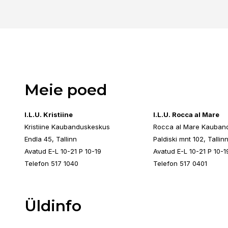
Meie poed
I.L.U. Kristiine
I.L.U. Rocca al Mare
Kristiine Kaubanduskeskus
Rocca al Mare Kauban
Endla 45, Tallinn
Paldiski mnt 102, Tallin
Avatud E-L 10-21 P 10-19
Avatud E-L 10-21 P 10-1
Telefon 517 1040
Telefon 517 0401
Üldinfo