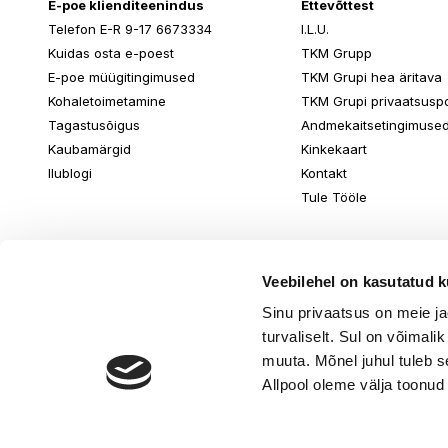
E-poe klienditeenindus
Ettevõttest
Telefon E-R 9-17 6673334
I.L.U.
Kuidas osta e-poest
TKM Grupp
E-poe müügitingimused
TKM Grupi hea äritava
Kohaletoimetamine
TKM Grupi privaatsuspol
Tagastusõigus
Andmekaitsetingimuse
Kaubamärgid
Kinkekaart
Ilublogi
Kontakt
Tule Tööle
Veebilehel on kasutatud k
Sinu privaatsus on meie j
turvaliselt. Sul on võimali
muuta. Mõnel juhul tuleb s
Allpool oleme välja toonud