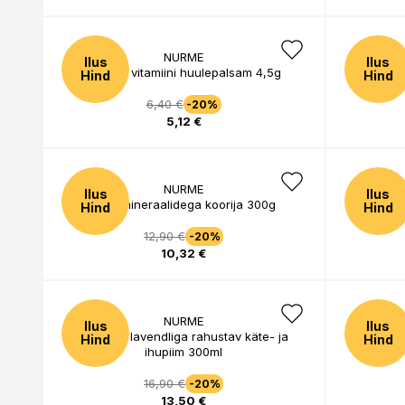
NURME
Ilus
Ilus
Kaitsev vitamiini huulepalsam 4,5g
Hind
Hind
6,40 €
-20%
5,12 €
NURME
Ilus
Ilus
Meremineraalidega koorija 300g
Hind
Hind
12,90 €
-20%
10,32 €
NURME
Ilus
Ilus
Ürtide ja lavendliga rahustav käte- ja
Astelpaju 
Hind
Hind
ihupiim 300ml
16,90 €
-20%
13,50 €