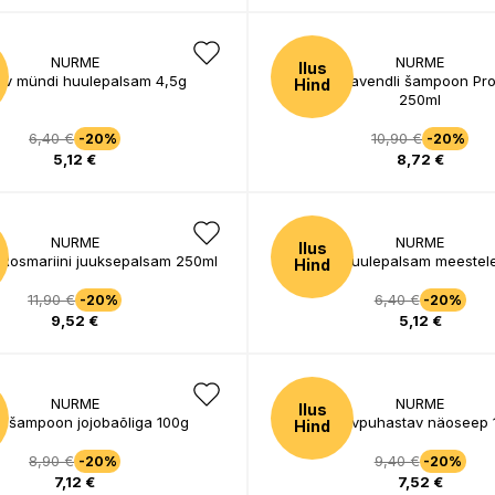
NURME
NURME
Ilus
sev mündi huulepalsam 4,5g
Looduslik Lavendli šampoon Pro
Hind
250ml
6,40 €
10,90 €
-20%
-20%
5,12 €
8,72 €
NURME
NURME
Ilus
 Rosmariini juuksepalsam 250ml
Huulepalsam meestel
Hind
11,90 €
6,40 €
-20%
-20%
9,52 €
5,12 €
NURME
NURME
Ilus
 šampoon jojobaõliga 100g
Sügavpuhastav näoseep 
Hind
8,90 €
9,40 €
-20%
-20%
7,12 €
7,52 €