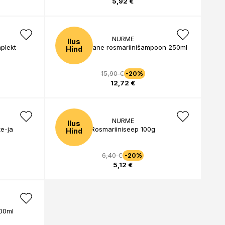
5,92 €
NURME
Ilus
plekt
Kõõmavastane rosmariinišampoon 250ml
Hind
15,90 €
-20%
12,72 €
NURME
Ilus
e-ja
Rosmariiniseep 100g
Hind
6,40 €
-20%
5,12 €
100ml