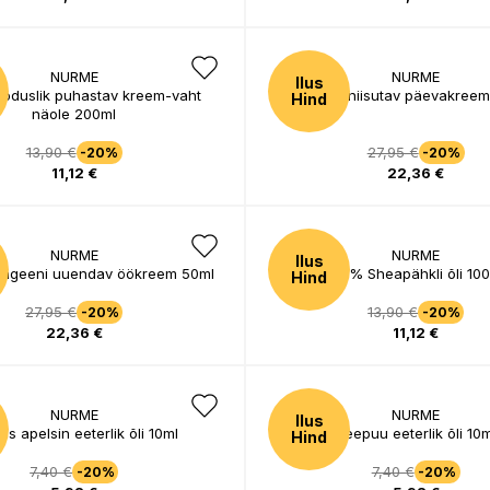
NURME
NURME
Ilus
looduslik puhastav kreem-vaht
Neroli niisutav päevakree
Hind
näole 200ml
13,90 €
27,95 €
-20%
-20%
11,12 €
22,36 €
NURME
NURME
Ilus
ollageeni uuendav öökreem 50ml
100% Sheapähkli õli 10
Hind
27,95 €
13,90 €
-20%
-20%
22,36 €
11,12 €
NURME
NURME
Ilus
s apelsin eeterlik õli 10ml
Teepuu eeterlik õli 10m
Hind
7,40 €
7,40 €
-20%
-20%