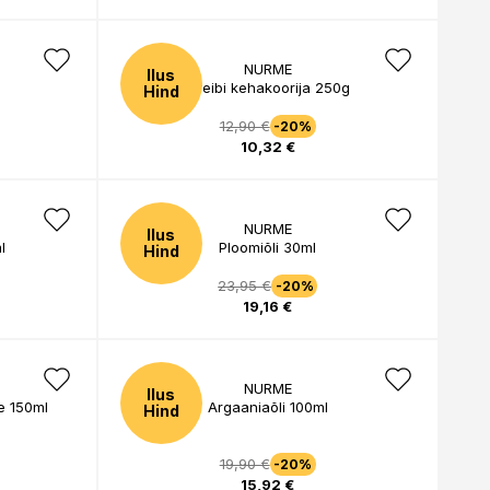
NURME
Ilus
Greibi kehakoorija 250g
Hind
12,90 €
-20%
10,32 €
NURME
Ilus
l
Ploomiõli 30ml
Hind
23,95 €
-20%
19,16 €
NURME
Ilus
e 150ml
Argaaniaõli 100ml
Hind
19,90 €
-20%
15,92 €