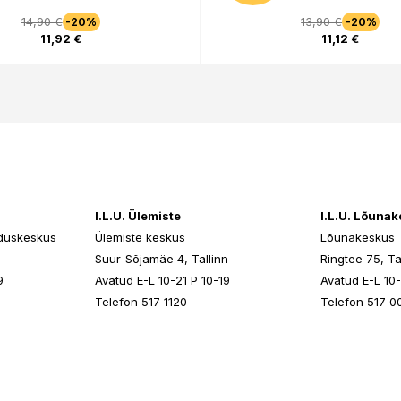
14,90 €
13,90 €
-20%
-20%
11,92 €
11,12 €
I.L.U. Ülemiste
I.L.U. Lõuna
duskeskus
Ülemiste keskus
Lõunakeskus
n
Suur-Sõjamäe 4, Tallinn
Ringtee 75, Ta
9
Avatud E-L 10-21 P 10-19
Avatud E-L 10-
Telefon 517 1120
Telefon 517 0