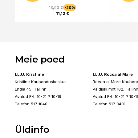
13,90 €
-20%
11,12 €
Meie poed
I.L.U. Kristiine
I.L.U. Rocca al Mare
Kristiine Kaubanduskeskus
Rocca al Mare Kauban
Endla 45, Tallinn
Paldiski mnt 102, Tallin
Avatud E-L 10-21 P 10-19
Avatud E-L 10-21 P 10-1
Telefon 517 1040
Telefon 517 0401
Üldinfo