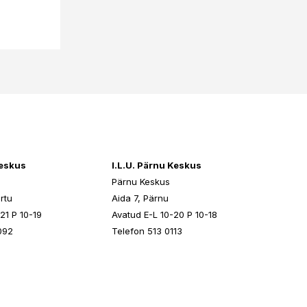
keskus
I.L.U. Pärnu Keskus
Pärnu Keskus
rtu
Aida 7, Pärnu
21 P 10-19
Avatud E-L 10-20 P 10-18
092
Telefon 513 0113