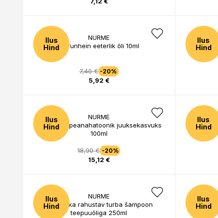
7,12 €
NURME
Ilus
Ilus
Sidrunhein eeterlik õli 10ml
L
Hind
Hind
7,40 €
-20%
5,92 €
NURME
Ilus
Ilus
Rosmariini peanahatoonik juuksekasvuks
Rosmari
Hind
Hind
100ml
18,90 €
-20%
15,12 €
NURME
Ilus
Ilus
Peanahka rahustav turba šampoon
Juukseid 
Hind
Hind
teepuuõliga 250ml