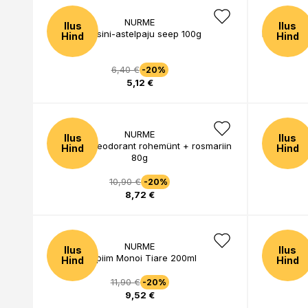
NURME
Ilus
Ilus
Apelsini-astelpaju seep 100g
Looduslik 
Hind
Hind
6,40 €
-20%
5,12 €
NURME
Ilus
Ilus
Looduslik deodorant rohemünt + rosmariin
Dušig
Hind
Hind
80g
10,90 €
-20%
8,72 €
NURME
Ilus
Ilus
Ihupiim Monoi Tiare 200ml
Toit
Hind
Hind
11,90 €
-20%
9,52 €