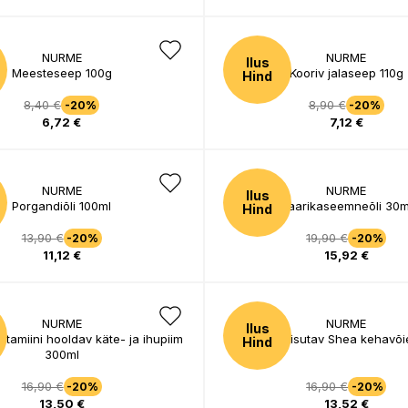
NURME
NURME
Ilus
Meesteseep 100g
Kooriv jalaseep 110g
Hind
8,40 €
8,90 €
-20%
-20%
6,72 €
7,12 €
NURME
NURME
Ilus
Porgandiõli 100ml
Vaarikaseemneõli 30m
Hind
13,90 €
19,90 €
-20%
-20%
11,12 €
15,92 €
NURME
NURME
Ilus
vitamiini hooldav käte- ja ihupiim
Sügavniisutav Shea kehavõi
Hind
300ml
16,90 €
16,90 €
-20%
-20%
13,50 €
13,52 €