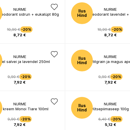
NURME
NURME
Ilus
deodorant sidrun + eukalüpt 80g
Looduslik deodorant lavendel +
Hind
10,90 €
10,90 €
-20%
-20%
8,72 €
8,72 €
NURME
NURME
Ilus
eel salvei ja lavendel 250ml
Dušigeel petitgrain ja magus ap
Hind
9,90 €
9,90 €
-20%
-20%
7,92 €
7,92 €
NURME
NURME
Ilus
ev kreem Monoi Tiare 100ml
Kitsepiimaseep 100g
Hind
9,90 €
6,40 €
-20%
-20%
7,92 €
5,12 €