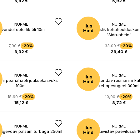
5,92 €
5,92 €
NURME
NURME
Ilus
avendel eeterlik õli 10ml
Looduslik kehahoolduskom
Hind
"Sidrunhein"
7,90 €
33,00 €
-20%
-20%
6,32 €
26,40 €
NURME
NURME
Ilus
ini peanahaõli juuksekasvuks
Värskendav rosmariini kät
Hind
100ml
kehapesugeel 300ml
18,90 €
10,90 €
-20%
-20%
15,12 €
8,72 €
NURME
NURME
Ilus
tugevdav palsam turbaga 250ml
Intensiivistav päevitusõli 
Hind