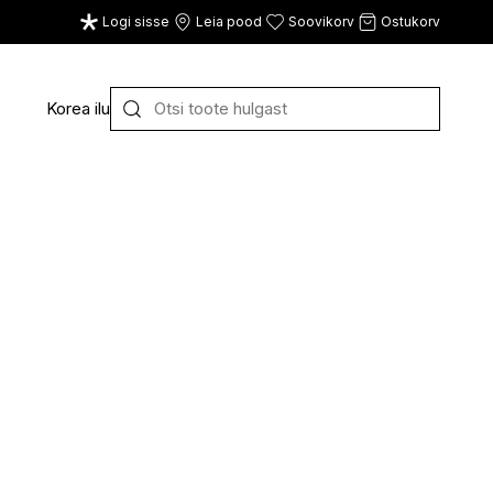
Logi sisse
Leia pood
Soovikorv
Ostukorv
Korea ilu
Y
Z
VAATA KÕIKI
E
F
G
CE
ECOSH
FACE FACTS
GATINEAU
ECOTOOLS
FACED
GERMAINE DE CAPUC
EDWIN JAGGER
FILORGA
GIGI
EISENBERG
FIORENTINO
GIVENCHY
ELEMIS
FLAWLESS
GLAIRY BRAND
ELEVEN
FLER
GLAMLAC
ELIE SAAB
FOUR REASONS
GODDESS