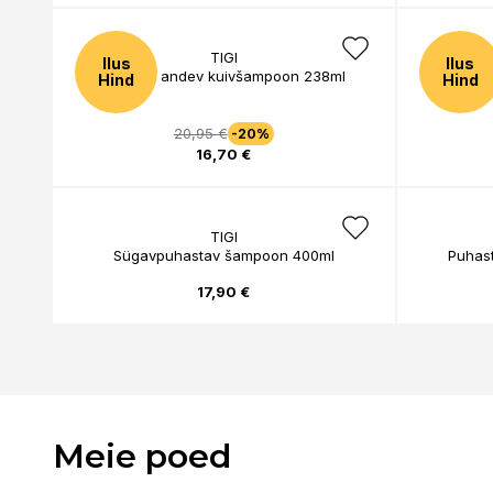
TIGI
Ilus
Ilus
Volüümi andev kuivšampoon 238ml
Kohest
Hind
Hind
20,95 €
-20%
16,70 €
TIGI
Sügavpuhastav šampoon 400ml
Puhast
17,90 €
Meie poed