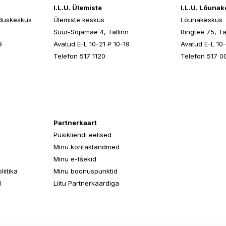
I.L.U. Ülemiste
I.L.U. Lõuna
duskeskus
Ülemiste keskus
Lõunakeskus
n
Suur-Sõjamäe 4, Tallinn
Ringtee 75, Ta
9
Avatud E-L 10-21 P 10-19
Avatud E-L 10-
Telefon 517 1120
Telefon 517 0
Partnerkaart
Püsikliendi eelised
Minu kontaktandmed
Minu e-tšekid
iitika
Minu boonuspunktid
d
Liitu Partnerkaardiga