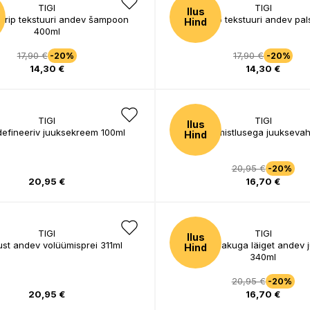
TIGI
TIGI
Ilus
rip tekstuuri andev šampoon
Gimme Grip tekstuuri andev pa
Hind
400ml
17,90 €
17,90 €
-20%
-20%
14,30 €
14,30 €
TIGI
TIGI
Ilus
defineeriv juuksekreem 100ml
Mati viimistlusega juukseva
Hind
20,95 €
-20%
20,95 €
16,70 €
TIGI
TIGI
Ilus
st andev volüümisprei 311ml
Tugeva hoiakuga läiget andev 
Hind
340ml
20,95 €
-20%
20,95 €
16,70 €