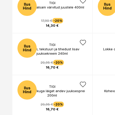
TIGI
Ilus
Ilus
Hooldav palsam värvitud juustele 400ml
Gimme G
Hind
Hind
17,90 €
-20%
14,30 €
TIGI
Ilus
Volüümi, tekstuuri ja tihedust lisav
Lokke 
Hind
juuksekreem 240ml
20,95 €
-20%
16,70 €
TIGI
Ilus
Kerge hoiakuga läiget andev juuksesprei
Kohevu
Hind
200ml
20,95 €
-20%
16,70 €