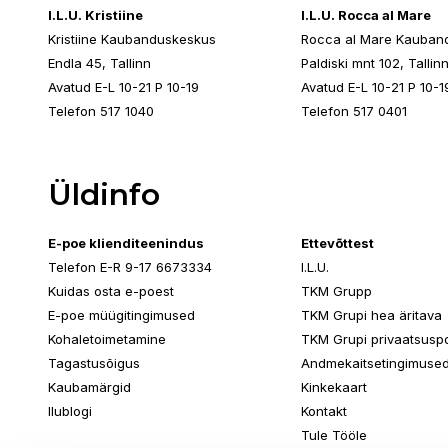
I.L.U. Kristiine
I.L.U. Rocca al Mare
Kristiine Kaubanduskeskus
Rocca al Mare Kauban
Endla 45, Tallinn
Paldiski mnt 102, Tallin
Avatud E-L 10-21 P 10-19
Avatud E-L 10-21 P 10-1
Telefon 517 1040
Telefon 517 0401
Üldinfo
E-poe klienditeenindus
Ettevõttest
Telefon E-R 9-17 6673334
I.L.U.
Kuidas osta e-poest
TKM Grupp
E-poe müügitingimused
TKM Grupi hea äritava
Kohaletoimetamine
TKM Grupi privaatsuspol
Tagastusõigus
Andmekaitsetingimuse
Kaubamärgid
Kinkekaart
Ilublogi
Kontakt
Tule Tööle