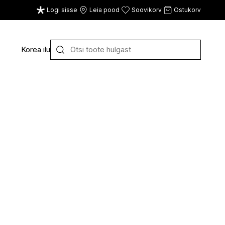
Logi sisse
Leia pood
Soovikorv
Ostukorv
Korea ilu
Y
Z
VAATA KÕIKI
E
F
G
CE
ECOSH
FACE FACTS
GATINEAU
ECOTOOLS
FACED
GERMAINE DE CAPUC
EDWIN JAGGER
FILORGA
GIGI
EISENBERG
FIORENTINO
GIVENCHY
ELEMIS
FLAWLESS
GLAIRY BRAND
ELEVEN
FLER
GLAMLAC
ELIE SAAB
FOUR REASONS
GODDESS