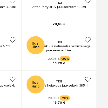
TIGI
lsam 400ml
After Party siluv juuksekreem 100ml
20,95 €
TIGI
Ilus
ha 57ml
Tugeva hoiaku ja naturaalse viimistlusega
Hind
juuksevaha 57ml
20,95 €
-20%
16,70 €
TIGI
Ilus
juukselakk
Eriti tugeva hoiakuga juukselakk 385ml
Hind
20,95 €
-20%
16,70 €