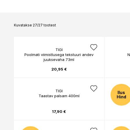
ALTERNA
AMERICAN CREW
ANNEMARIE BÖRLI
ANTONIO AXU
Kuvatakse 27/27 tootest
ANTONIO BANDERA
ANTONIO MARETTI
ANUA
AOURA
TIGI
APRAISE
Poolmati viimistlusega tekstuuri andev
N
APRICOT
juuksevaha 73ml
ARDELL
ARISTOCRAT
20,95 €
ARMANI
ARTDECO
ASABI
ATKINSONS
TIGI
Ilus
Taastav palsam 400ml
Taasta
AUSTRALIAN GOLD
Hind
AVEENO
17,90 €