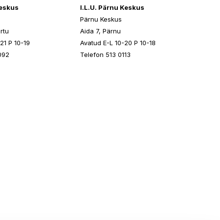
keskus
I.L.U. Pärnu Keskus
Pärnu Keskus
rtu
Aida 7, Pärnu
21 P 10-19
Avatud E-L 10-20 P 10-18
092
Telefon 513 0113