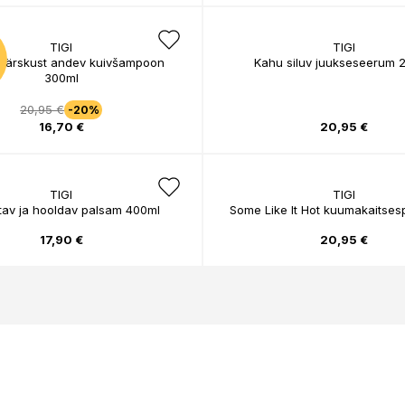
TIGI
TIGI
 värskust andev kuivšampoon
Kahu siluv juukseseerum 
300ml
20,95 €
-20%
16,70 €
20,95 €
TIGI
TIGI
av ja hooldav palsam 400ml
Some Like It Hot kuumakaitses
17,90 €
20,95 €