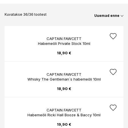
Kuvatakse 36/36 tootest
Uuemad enne
CAPTAIN FAWCETT
Habemeõli Private Stock 10ml
18,90 €
CAPTAIN FAWCETT
Whisky The Gentleman`s habemeõli 10ml
18,90 €
CAPTAIN FAWCETT
Habemeõli Ricki Hall Booze & Baccy 10ml
19,90 €