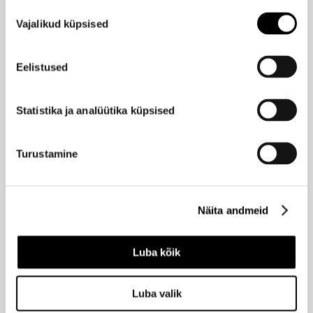
Nõusoleku
Vajalikud küpsised
valik
CAPTAIN FAWCETT
Habemekäärid nahast kotis
Eelistused
24,95 €
Statistika ja analüütika küpsised
CAPTAIN FAWCETT
Raseerimisjärgne palsam 125ml
Turustamine
25,95 €
Näita andmeid
CAPTAIN FAWCETT
Raseerimiskreem 150ml
Luba kõik
25,95 €
Luba valik
CAPTAIN FAWCETT