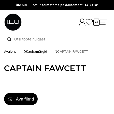
Üle 59€ iluostud toimetame pakiautomaati TASUTA!
Otse sisu juurde
Avaleht
Kaubamärgid
CAPTAIN FAWCETT
CAPTAIN FAWCETT
Ava filtrid