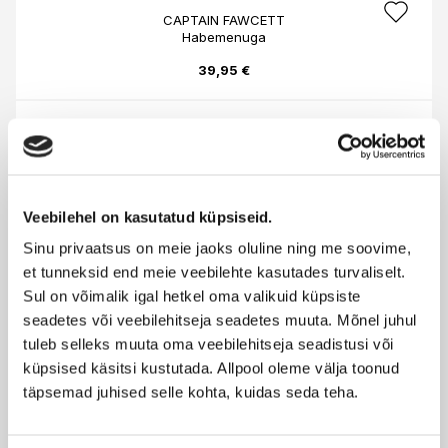
CAPTAIN FAWCETT
Habemenuga
39,95 €
CAPTAIN FAWCETT
Nahast raseerija kott
22,95 €
Veebilehel on kasutatud küpsiseid.
Sinu privaatsus on meie jaoks oluline ning me soovime,
CAPTAIN FAWCETT
et tunneksid end meie veebilehte kasutades turvaliselt.
Luksuslik raseerimisseep puidust kausis 100g
Sul on võimalik igal hetkel oma valikuid küpsiste
seadetes või veebilehitseja seadetes muuta. Mõnel juhul
38,95 €
tuleb selleks muuta oma veebilehitseja seadistusi või
küpsised käsitsi kustutada. Allpool oleme välja toonud
täpsemad juhised selle kohta, kuidas seda teha.
CAPTAIN FAWCETT
Härrasmeeste seep mooniseemnetega 165g
17,90 €