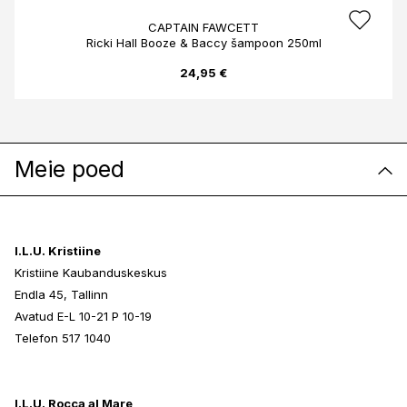
CAPTAIN FAWCETT
Ricki Hall Booze & Baccy šampoon 250ml
24,95 €
Meie poed
I.L.U. Kristiine
Kristiine Kaubanduskeskus
Endla 45, Tallinn
Avatud E-L 10-21 P 10-19
Telefon 517 1040
I.L.U. Rocca al Mare