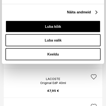
79,95 €
Näita andmeid
LACOSTE
Original Parfum 100ml
Luba kõik
108,95 €
Luba valik
LACOSTE
Original EdP 60ml
Keeldu
71,95 €
LACOSTE
Original EdP 40ml
47,95 €