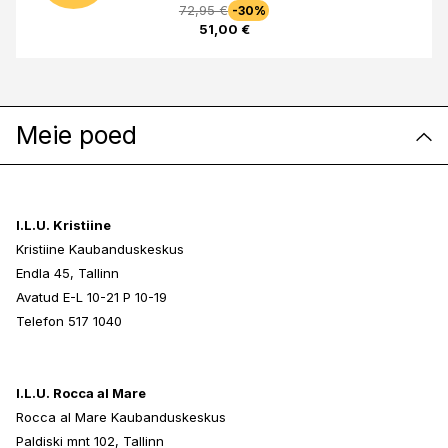
72,95 €
-30%
51,00 €
Meie poed
I.L.U. Kristiine
Kristiine Kaubanduskeskus
Endla 45, Tallinn
Avatud E-L 10-21 P 10-19
Telefon 517 1040
I.L.U. Rocca al Mare
Rocca al Mare Kaubanduskeskus
Paldiski mnt 102, Tallinn