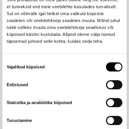
LACOSTE
et tunneksid end meie veebilehte kasutades turvaliselt.
L.12.12 Rose Women Sparkling EdT 50ml
Sul on võimalik igal hetkel oma valikuid küpsiste
70,95 €
seadetes või veebilehitseja seadetes muuta. Mõnel juhul
tuleb selleks muuta oma veebilehitseja seadistusi või
küpsised käsitsi kustutada. Allpool oleme välja toonud
LACOSTE
täpsemad juhised selle kohta, kuidas seda teha.
L.12.12 Rose Women Fraiche EdT 100ml
93,95 €
Nõusoleku
Vajalikud küpsised
valik
LACOSTE
Ilus
L.12.12 Rose Women Intense EdT 100ml
Hind
Eelistused
93,95 €
-30%
65,70 €
Statistika ja analüütika küpsised
LACOSTE
Turustamine
Original Parfum 60ml