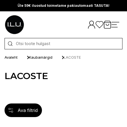
Üle 59€ iluostud toimetame pakiautomaati TASUTA!
Otse sisu juurde
Avaleht
Kaubamärgid
LACOSTE
LACOSTE
Ava filtrid