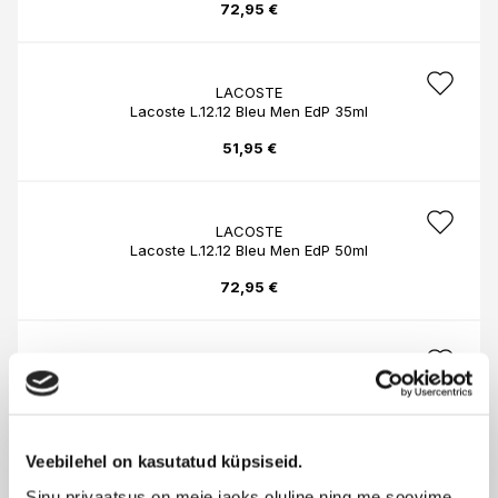
72,95 €
LACOSTE
Lacoste L.12.12 Bleu Men EdP 35ml
51,95 €
LACOSTE
Lacoste L.12.12 Bleu Men EdP 50ml
72,95 €
LACOSTE
L.12.12 Rose Women Sparkling EdT 100ml
93,95 €
Veebilehel on kasutatud küpsiseid.
Sinu privaatsus on meie jaoks oluline ning me soovime,