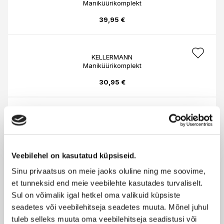
Maniküürikomplekt
39,95 €
KELLERMANN
Maniküürikomplekt
30,95 €
KELLERMANN
Maniküürikomplekt Snake
44,95 €
Veebilehel on kasutatud küpsiseid.
Sinu privaatsus on meie jaoks oluline ning me soovime,
KELLERMANN
et tunneksid end meie veebilehte kasutades turvaliselt.
Matt Plus Exclusive Line maniküüri komplekt
Sul on võimalik igal hetkel oma valikuid küpsiste
seadetes või veebilehitseja seadetes muuta. Mõnel juhul
80,95 €
tuleb selleks muuta oma veebilehitseja seadistusi või