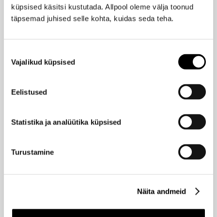
küpsised käsitsi kustutada. Allpool oleme välja toonud
täpsemad juhised selle kohta, kuidas seda teha.
KELLERMANN
Maniküürikomplekt
45,95 €
Nõusoleku
Vajalikud küpsised
valik
KELLERMANN
Maniküürikomplekt Black Mat
Eelistused
49,95 €
Statistika ja analüütika küpsised
KELLERMANN
Maniküürikomplekt
Turustamine
24,95 €
Näita andmeid
KELLERMANN
Shequered maniküüri komplekt