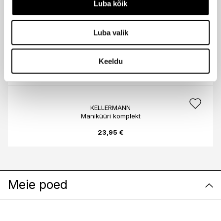
Luba kõik
29,95 €
Luba valik
KELLERMANN
Maniküürikomplekt Snake
Keeldu
28,95 €
KELLERMANN
Maniküüri komplekt
23,95 €
Meie poed