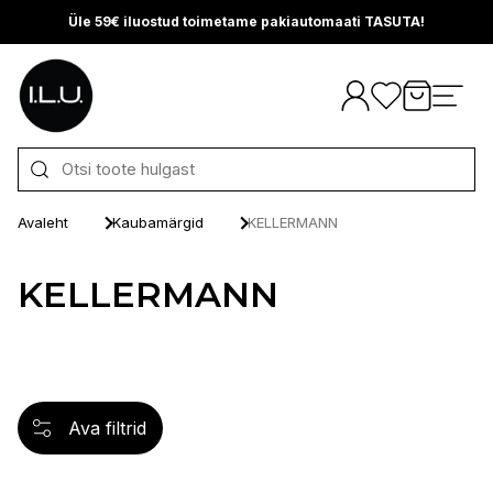
Üle 59€ iluostud toimetame pakiautomaati TASUTA!
Otse sisu juurde
Avaleht
Kaubamärgid
KELLERMANN
KELLERMANN
Ava filtrid