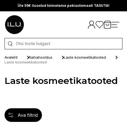
Üle 59€ iluostud toimetame pakiautomaati TASUTA!
Otse sisu juurde
Avaleht
Nahahooldus
Laste kosmeetikatooted
Laste kosmeetikatooted
Laste kosmeetikatooted
Ava filtrid