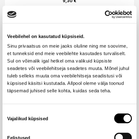
9,30 €
Šampoon/palsam lastele 250ml
Ilus
Hind
12,40 €
-25%
Veebilehel on kasutatud küpsiseid.
9,30 €
Sinu privaatsus on meie jaoks oluline ning me soovime,
et tunneksid end meie veebilehte kasutades turvaliselt.
Sul on võimalik igal hetkel oma valikuid küpsiste
Juuksevaha lastele 75ml
Ilus
seadetes või veebilehitseja seadetes muuta. Mõnel juhul
Hind
9,90 €
-25%
tuleb selleks muuta oma veebilehitseja seadistusi või
7,43 €
küpsised käsitsi kustutada. Allpool oleme välja toonud
täpsemad juhised selle kohta, kuidas seda teha.
Praksuv vannisool lastele 40g
Ilus
Hind
Nõusoleku
3,90 €
-25%
Vajalikud küpsised
valik
2,93 €
Eelistused