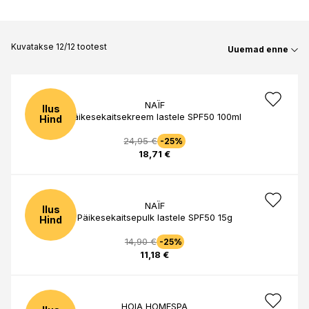
Kuvatakse 12/12 tootest
Uuemad enne
NAÏF
Ilus
Päikesekaitsekreem lastele SPF50 100ml
Hind
24,95 €
-25%
18,71 €
NAÏF
Ilus
Päikesekaitsepulk lastele SPF50 15g
Hind
14,90 €
-25%
11,18 €
HOIA HOMESPA