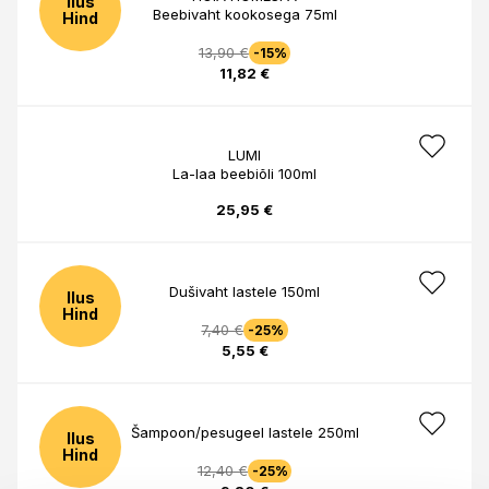
Ilus
Beebivaht kookosega 75ml
Hind
13,90 €
-15%
11,82 €
LUMI
La-laa beebiõli 100ml
25,95 €
Dušivaht lastele 150ml
Ilus
Hind
7,40 €
-25%
5,55 €
Šampoon/pesugeel lastele 250ml
Ilus
Hind
12,40 €
-25%