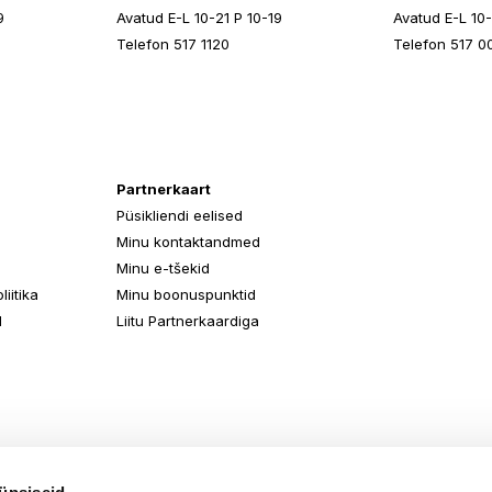
9
Avatud E-L 10-21 P 10-19
Avatud E-L 10-
Telefon 517 1120
Telefon 517 0
Partnerkaart
Püsikliendi eelised
Minu kontaktandmed
Minu e-tšekid
iitika
Minu boonuspunktid
d
Liitu Partnerkaardiga