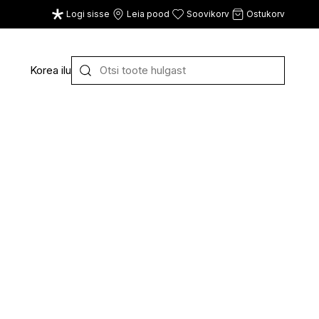
Logi sisse
Leia pood
Soovikorv
Ostukorv
Korea ilu
Y
Z
VAATA KÕIKI
E
F
G
CE
ECOSH
FACE FACTS
GATINEAU
ECOTOOLS
FACED
GERMAINE DE CAPUC
EDWIN JAGGER
FILORGA
GIGI
EISENBERG
FIORENTINO
GIVENCHY
ELEMIS
FLAWLESS
GLAIRY BRAND
ELEVEN
FLER
GLAMLAC
ELIE SAAB
FOUR REASONS
GODDESS