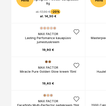
Hind
Hind
8g
al. 17,90 €
-20%
al. 14,30 €
MAX FACTOR
Lasting Perfomance kauapüsiv
Masterpie
jumestuskreem
19,90 €
MAX FACTOR
Miracle Pure Golden Glow kreem 15ml
Huulel
19,40 €
MAX FACTOR
Facefinity Multi-Perfector peitekreem 11ml
2000 Calo