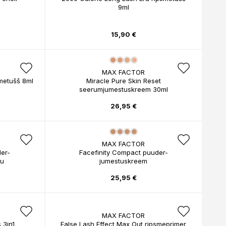
9ml
15,90 €
MAX FACTOR
metušš 8ml
Miracle Pure Skin Reset
seerumjumestuskreem 30ml
26,95 €
MAX FACTOR
er-
Facefinity Compact puuder-
su
jumestuskreem
25,95 €
MAX FACTOR
 3in1
False Lash Effect Max Out ripsmeprimer