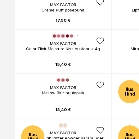
MAX FACTOR
Creme Puff põsepuna
Lip
17,90 €
+7
MAX FACTOR
Color Elixir Moisture Kiss huulepulk 4g
Mira
15,40 €
MAX FACTOR
Ilus
Mellow Blur huulepulk
Jume
Hind
13,40 €
MAX FACTOR
Ilus
Ilus
Facefinity Highlighter Powder särapuuder
Lipf