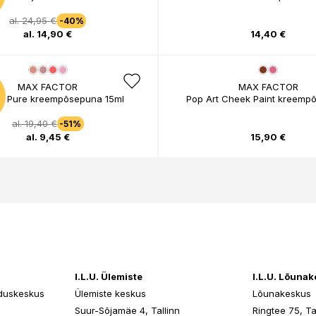
al. 24,95 €
-40%
al. 14,90 €
14,40 €
MAX FACTOR
MAX FACTOR
le Pure kreempõsepuna 15ml
Pop Art Cheek Paint kreemp
al. 19,40 €
-51%
al. 9,45 €
15,90 €
I.L.U. Ülemiste
I.L.U. Lõuna
duskeskus
Ülemiste keskus
Lõunakeskus
n
Suur-Sõjamäe 4, Tallinn
Ringtee 75, Ta