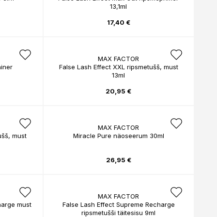
13,1ml
17,40 €
MAX FACTOR
ainer
False Lash Effect XXL ripsmetušš, must
13ml
20,95 €
MAX FACTOR
ušš, must
Miracle Pure näoseerum 30ml
26,95 €
MAX FACTOR
harge must
False Lash Effect Supreme Recharge
ripsmetušši täitesisu 9ml