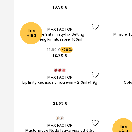
19,90 €
MAX FACTOR
Ilus
Facefinity Finity-Fix Setting
Miracle T
Hind
meigikinnitussprei 100ml
15,90 €
-20%
12,70 €
MAX FACTOR
Lipfinity kauapüsiv huulevärv 2,3ml+1,9g
Colo
21,95 €
MAX FACTOR
Ilus
Masterpiece Nude lauvärvipalett 6,5g
Mirac
Hind