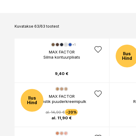
ALTERNA
AMERICAN CREW
ANNEMARIE BÖRLI
ANTONIO AXU
Kuvatakse 63/63 tootest
ANTONIO BANDERA
ANTONIO MARETTI
ANUA
+1
AOURA
MAX FACTOR
APRAISE
Ilus
Silma kontuurpliiats
Mas
Hind
APRICOT
ARDELL
ARISTOCRAT
9,40 €
ARMANI
ARTDECO
ASABI
ATKINSONS
MAX FACTOR
Ilus
AUSTRALIAN GOLD
Panstik puuderkreemipulk
R
Hind
AVEENO
al. 14,90 €
-20%
al. 11,90 €