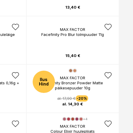
13,40 €
MAX FACTOR
uleläige
Facefinity Pro Blur tolmpuuder 11g
15,40 €
MAX FACTOR
Ilus
ats 0,16g +
Facefinity Bronzer Powder Matte
Hind
päikesepuuder 10g
al. 17,90 €
-20%
al. 14,30 €
+4
MAX FACTOR
Colour Elixir huulepliiats