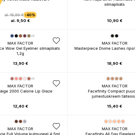
silmapliiats
al. 15,90 €
-40%
al. 9,50 €
10,90 €
+1
MAX FACTOR
MAX FACTOR
ce Wow Gel Eyeliner silmapliiats
Masterpiece Divine Lashes rips
1,2g
13,90 €
18,90 €
+1
MAX FACTOR
MAX FACTOR
äige 2000 Calorie Lip Glaze
Facefinity Compact puud
jumestuskreem täitesi
12,40 €
15,40 €
MAX FACTOR
MAX FACTOR
rie Full Volume kulmugeel 4,5ml
Facefinity All Day Flawless