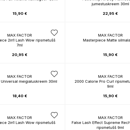
jumestuskreem 30ml
15,90 €
22,95 €
MAX FACTOR
MAX FACTOR
ece 2in1 Lash Wow ripsmetušš
Masterpiece Matte silmal
7ml
20,95 €
15,90 €
MAX FACTOR
MAX FACTOR
y Universal meigialuskreem 30ml
2000 Calorie Pro Curl ripsmet
9ml
18,40 €
15,90 €
MAX FACTOR
MAX FACTOR
ece 2in1 Lash Wow ripsmetušš
False Lash Effect Supreme Rec
ripsmetušš 9ml