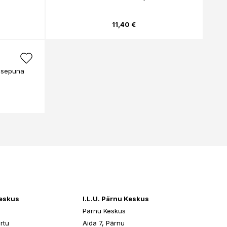
11,40 €
õsepuna
keskus
I.L.U. Pärnu Keskus
Pärnu Keskus
rtu
Aida 7, Pärnu