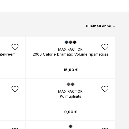
ELIZABETH ARDEN
FRESMY
GOLDWELL
CA
EMBRYOLISSE
FUSSKUNDIG
GRACE COLE
ENVIE
GRAHAM HILL
S
ERBORIAN
GROOM ROOM
ESCADA
GUCCI
Uuemad enne
BBANA
ESTEÉ LAUDER
GUESS
AN
EVITA PERONI
S
EYLURE
KA
MAX FACTOR
itekreem
2000 Calorie Dramatic Volume ripsmetušš
E
SSENZ
15,90 €
MAX FACTOR
Kulmupliiats
9,90 €