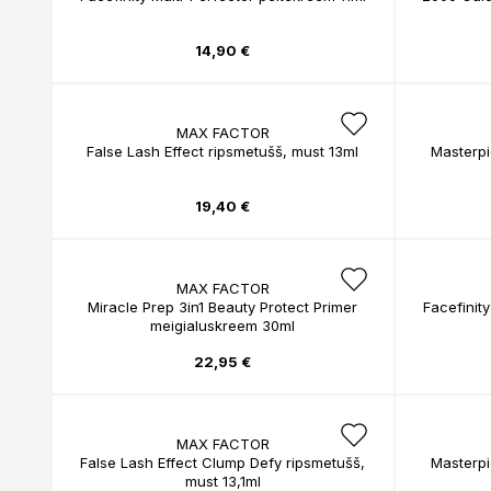
14,90 €
MAX FACTOR
False Lash Effect ripsmetušš, must 13ml
Masterpi
19,40 €
MAX FACTOR
Miracle Prep 3in1 Beauty Protect Primer
Facefinit
meigialuskreem 30ml
22,95 €
MAX FACTOR
False Lash Effect Clump Defy ripsmetušš,
Masterpi
must 13,1ml