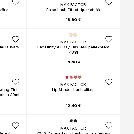
MAX FACTOR
evärv
False Lash Effect ripsmetušš
18,90 €
MAX FACTOR
el lauvärv
Facefinity All Day Flawless peitekreem
7,8ml
14,40 €
MAX FACTOR
ating Tint
Lip Shader huulepliiats
onija 30ml
12,40 €
MAX FACTOR
Pencil
2000 Calorie Long Lash Era ripsmetušš