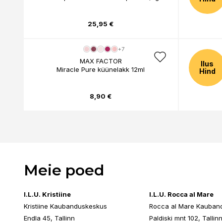
25,95 €
+7
MAX FACTOR
Ilus
Miracle Pure küünelakk 12ml
Mirac
Hind
8,90 €
Meie poed
I.L.U. Kristiine
I.L.U. Rocca al Mare
Kristiine Kaubanduskeskus
Rocca al Mare Kauban
Endla 45, Tallinn
Paldiski mnt 102, Tallin