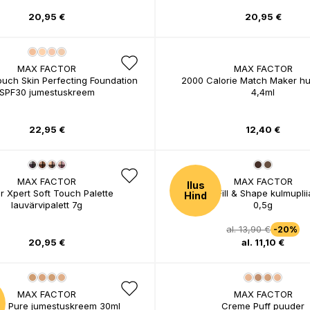
20,95 €
20,95 €
MAX FACTOR
MAX FACTOR
ouch Skin Perfecting Foundation
2000 Calorie Match Maker hu
SPF30 jumestuskreem
4,4ml
22,95 €
12,40 €
MAX FACTOR
MAX FACTOR
Ilus
r Xpert Soft Touch Palette
Real Brow Fill & Shape kulmuplii
Hind
lauvärvipalett 7g
0,5g
al. 13,90 €
-20%
20,95 €
al. 11,10 €
MAX FACTOR
MAX FACTOR
le Pure jumestuskreem 30ml
Creme Puff puuder