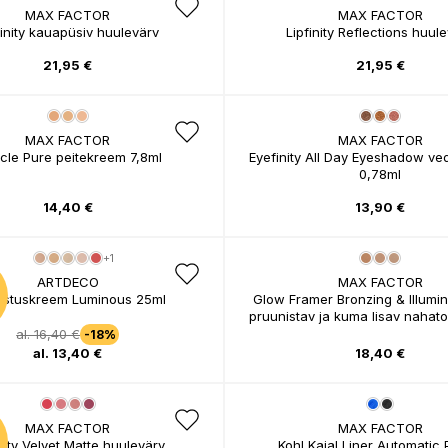
MAX FACTOR
MAX FACTOR
finity kauapüsiv huulevärv
Lipfinity Reflections huul
21,95 €
21,95 €
MAX FACTOR
MAX FACTOR
cle Pure peitekreem 7,8ml
Eyefinity All Day Eyeshadow ved
0,78ml
14,40 €
13,90 €
+1
ARTDECO
MAX FACTOR
stuskreem Luminous 25ml
Glow Framer Bronzing & Illumin
pruunistav ja kuma lisav nahato
al. 16,40 €
-18%
al. 13,40 €
18,40 €
MAX FACTOR
MAX FACTOR
inity Velvet Matte huulevärv
Kohl Kajal Liner Automatic 