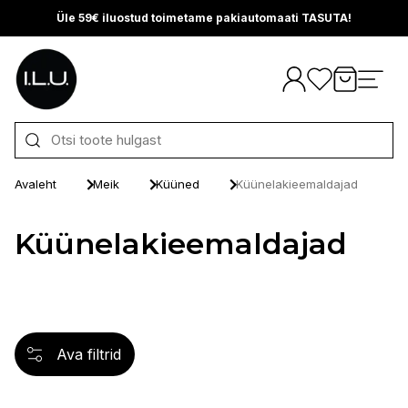
Üle 59€ iluostud toimetame pakiautomaati TASUTA!
Otse sisu juurde
Avaleht
Meik
Küüned
Küünelakieemaldajad
Küünelakieemaldajad
Ava filtrid