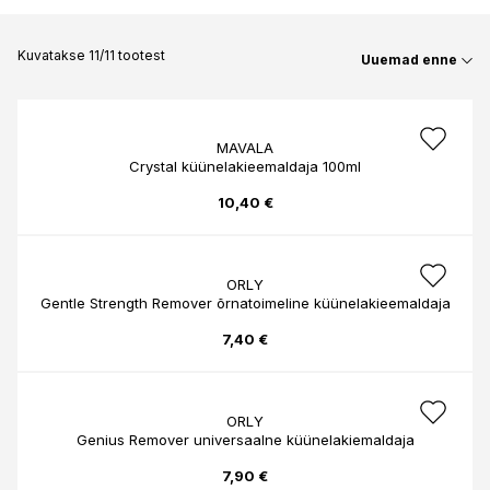
Kuvatakse 11/11 tootest
Uuemad enne
MAVALA
Crystal küünelakieemaldaja 100ml
10,40 €
ORLY
Gentle Strength Remover õrnatoimeline küünelakieemaldaja
7,40 €
ORLY
Genius Remover universaalne küünelakiemaldaja
7,90 €