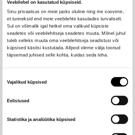
Veebilehel on kasutatud küpsiseid.
Küünelakieemaldaja 100ml
Sinu privaatsus on meie jaoks oluline ning me soovime,
6,30 €
et tunneksid end meie veebilehte kasutades turvaliselt.
Sul on võimalik igal hetkel oma valikuid küpsiste
seadetes või veebilehitseja seadetes muuta. Mõnel juhul
MANUCURIST
UV küünelaki eemaldaja 100ml
tuleb selleks muuta oma veebilehitseja seadistusi või
küpsised käsitsi kustutada. Allpool oleme välja toonud
17,40 €
täpsemad juhised selle kohta, kuidas seda teha.
ALESSANDRO
Nõusoleku
Atsetoonivaba küünelakieemaldaja 175ml
Vajalikud küpsised
valik
14,90 €
Eelistused
ALESSANDRO
UV-laki eemaldusvahend 125ml
Statistika ja analüütika küpsised
12,90 €