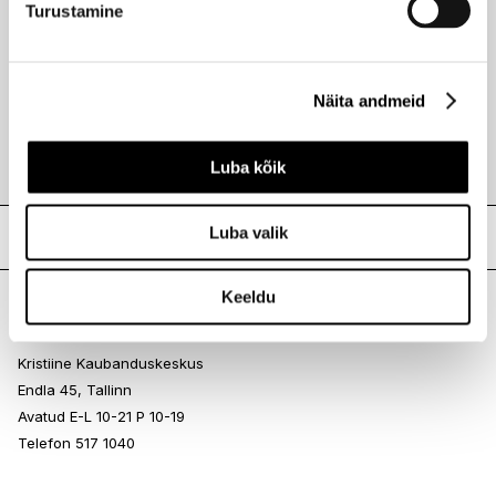
Turustamine
ALESSANDRO
Abivahend Striplac UV-küünelaki koorivaks eemaldamiseks
6,5ml
Näita andmeid
7,40 €
Luba kõik
Meie poed
Luba valik
Keeldu
I.L.U. Kristiine
Kristiine Kaubanduskeskus
Endla 45, Tallinn
Avatud E-L 10-21 P 10-19
Telefon 517 1040