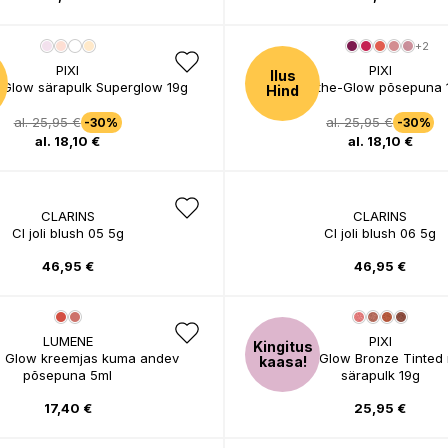
+2
PIXI
PIXI
Ilus
Glow särapulk Superglow 19g
On-the-Glow põsepuna 
Hind
al. 25,95 €
al. 25,95 €
-30%
-30%
al. 18,10 €
al. 18,10 €
CLARINS
CLARINS
Cl joli blush 05 5g
Cl joli blush 06 5g
46,95 €
46,95 €
LUMENE
PIXI
Kingitus
l Glow kreemjas kuma andev
On-The-Glow Bronze Tinted n
kaasa!
põsepuna 5ml
särapulk 19g
17,40 €
25,95 €