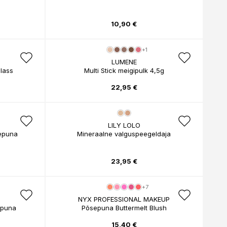
10,90 €
+1
LUMENE
lass
Multi Stick meigipulk 4,5g
22,95 €
T
LILY LOLO
sepuna
Mineraalne valguspeegeldaja
23,95 €
+7
T
NYX PROFESSIONAL MAKEUP
epuna
Põsepuna Buttermelt Blush
15,40 €