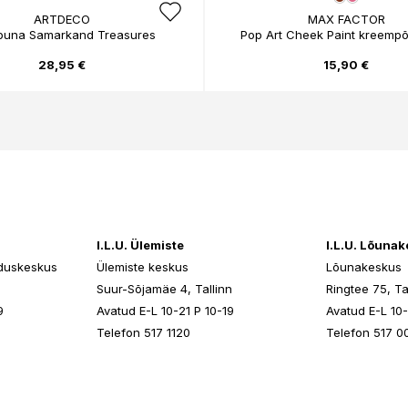
ARTDECO
MAX FACTOR
puna Samarkand Treasures
Pop Art Cheek Paint kreemp
28,95 €
15,90 €
I.L.U. Ülemiste
I.L.U. Lõuna
duskeskus
Ülemiste keskus
Lõunakeskus
n
Suur-Sõjamäe 4, Tallinn
Ringtee 75, Ta
9
Avatud E-L 10-21 P 10-19
Avatud E-L 10-
Telefon 517 1120
Telefon 517 0