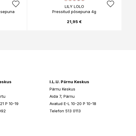
LILY LOLO
õsepuna
Pressitud põsepuna 4g
21,95 €
keskus
I.L.U. Pärnu Keskus
Pärnu Keskus
rtu
Aida 7, Pärnu
21 P 10-19
Avatud E-L 10-20 P 10-18
092
Telefon 513 0113