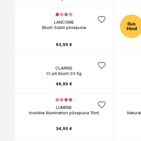
LANCOME
Ilus
Blush Subtil põsepuna
On-The-
Hind
63,95 €
CLARINS
Cl joli blush 03 5g
46,95 €
LUMENE
Invisible Illumination põsepuna 15ml
Natura
34,95 €