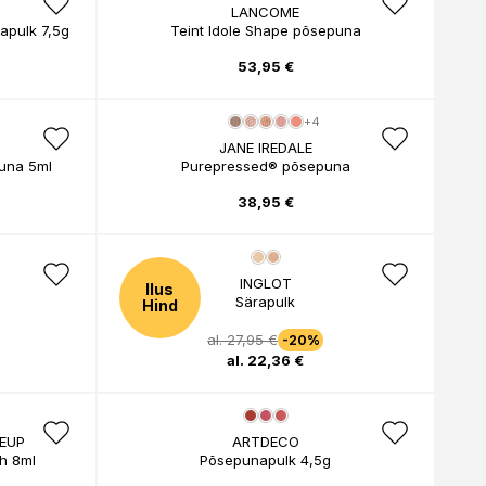
LANCOME
rapulk 7,5g
Teint Idole Shape põsepuna
53,95 €
+4
JANE IREDALE
puna 5ml
Purepressed® põsepuna
38,95 €
INGLOT
Ilus
Särapulk
Hind
al. 27,95 €
-20%
al. 22,36 €
EUP
ARTDECO
h 8ml
Põsepunapulk 4,5g