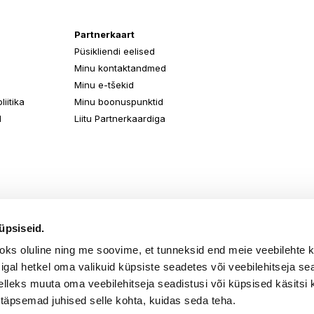
Partnerkaart
Püsikliendi eelised
Minu kontaktandmed
Minu e-tšekid
iitika
Minu boonuspunktid
d
Liitu Partnerkaardiga
üpsiseid.
aoks oluline ning me soovime, et tunneksid end meie veebilehte 
k igal hetkel oma valikuid küpsiste seadetes või veebilehitseja s
elleks muuta oma veebilehitseja seadistusi või küpsised käsitsi 
 täpsemad juhised selle kohta, kuidas seda teha.