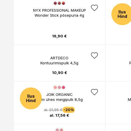
NYX PROFESSIONAL MAKEUP
Ilus
Wonder Stick põsepuna 4g
C-vitamii
Hind
16,90 €
ARTDECO
Kontuurimispulk 4,5g
10,90 €
JOIK ORGANIC
Ilus
Kolm ühes meigipulk 8,5g
M
Hind
al. 21,95 €
-20%
al. 17,56 €