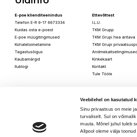
Üldinfo
E-poe klienditeenindus
Ettevõttest
Telefon E-R 9-17 6673334
I.L.U.
Kuidas osta e-poest
TKM Grupp
E-poe müügitingimused
TKM Grupi hea äritava
Kohaletoimetamine
TKM Grupi privaatsuspol
Tagastusõigus
Andmekaitsetingimuse
Kaubamärgid
Kinkekaart
Ilublogi
Kontakt
Tule Tööle
Veebilehel on kasutatud k
Sinu privaatsus on meie j
turvaliselt. Sul on võimali
muuta. Mõnel juhul tuleb s
Allpool oleme välja toonud