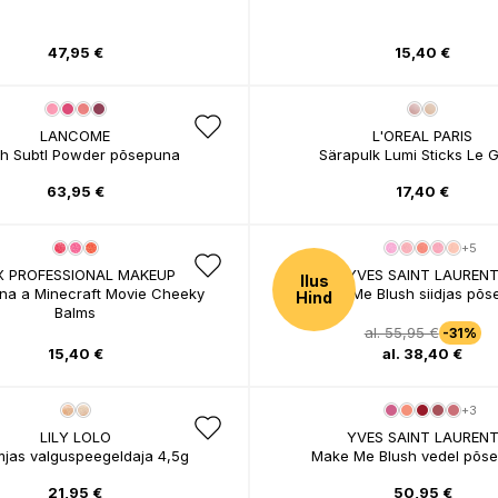
47,95 €
15,40 €
LANCOME
L'OREAL PARIS
sh Subtl Powder põsepuna
Särapulk Lumi Sticks Le G
63,95 €
17,40 €
+5
X PROFESSIONAL MAKEUP
YVES SAINT LAUREN
Ilus
na a Minecraft Movie Cheeky
Make Me Blush siidjas põ
Hind
Balms
al. 55,95 €
-31%
15,40 €
al. 38,40 €
+3
LILY LOLO
YVES SAINT LAUREN
jas valguspeegeldaja 4,5g
Make Me Blush vedel põs
21,95 €
50,95 €