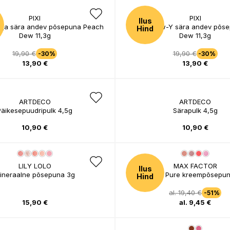
PIXI
PIXI
Ilus
niga sära andev põsepuna Peach
+Rose Glow-Y sära andev põs
Hind
Dew 11,3g
Dew 11,3g
19,90 €
19,90 €
-30%
-30%
13,90 €
13,90 €
ARTDECO
ARTDECO
Päikesepuudripulk 4,5g
Särapulk 4,5g
10,90 €
10,90 €
LILY LOLO
MAX FACTOR
Ilus
ineraalne põsepuna 3g
Miracle Pure kreempõsepun
Hind
al. 19,40 €
-51%
15,90 €
al. 9,45 €