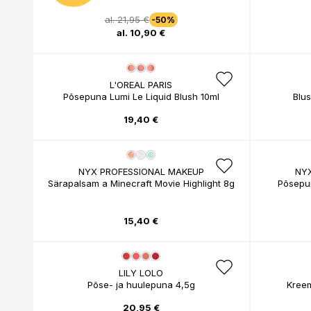
al. 21,95 €
-50%
al. 10,90 €
L'OREAL PARIS
Põsepuna Lumi Le Liquid Blush 10ml
Blu
19,40 €
NYX PROFESSIONAL MAKEUP
NY
Särapalsam a Minecraft Movie Highlight 8g
Põsepu
15,40 €
LILY LOLO
Põse- ja huulepuna 4,5g
Kreem
20,95 €