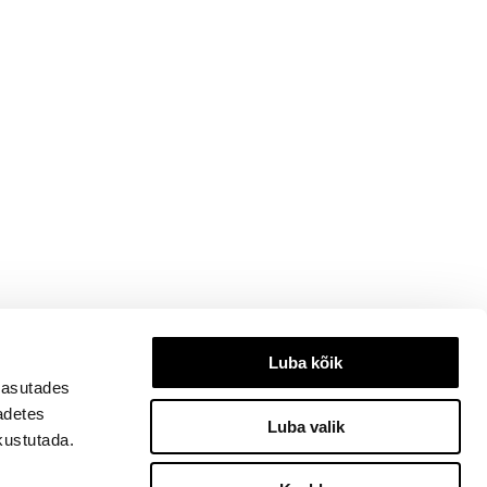
Luba kõik
kasutades
eadetes
Luba valik
kustutada.