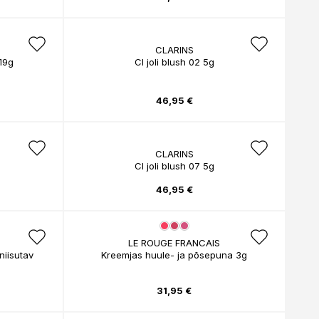
CLARINS
19g
Cl joli blush 02 5g
46,95 €
CLARINS
Cl joli blush 07 5g
46,95 €
LE ROUGE FRANCAIS
iisutav
Kreemjas huule- ja põsepuna 3g
31,95 €