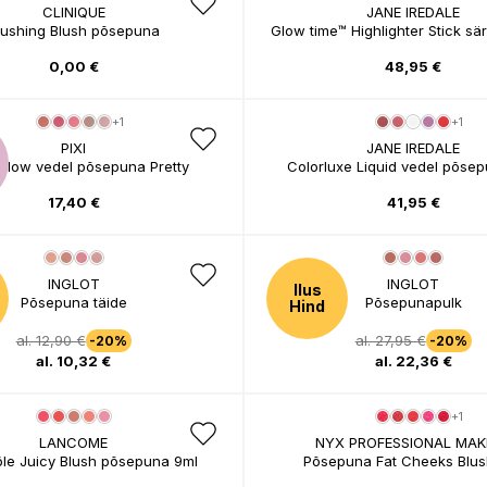
CLINIQUE
JANE IREDALE
lushing Blush põsepuna
Glow time™ Highlighter Stick sä
0,00 €
48,95 €
+1
+1
PIXI
JANE IREDALE
dglow vedel põsepuna Pretty
Colorluxe Liquid vedel põse
17,40 €
41,95 €
INGLOT
INGLOT
Ilus
Põsepuna täide
Põsepunapulk
Hind
al. 12,90 €
al. 27,95 €
-20%
-20%
al. 10,32 €
al. 22,36 €
+1
LANCOME
NYX PROFESSIONAL MAK
ôle Juicy Blush põsepuna 9ml
Põsepuna Fat Cheeks Blus