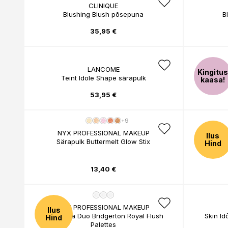
CLINIQUE
Blushing Blush põsepuna
B
35,95 €
LANCOME
Kingitus
Teint Idole Shape särapulk
Liqui
kaasa!
53,95 €
+9
NYX PROFESSIONAL MAKEUP
Ilus
Särapulk Buttermelt Glow Stix
Hind
13,40 €
NYX PROFESSIONAL MAKEUP
Ilus
Põsepuna Duo Bridgerton Royal Flush
Skin Id
Hind
Palettes