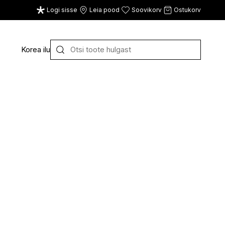
Logi sisse
Leia pood
Soovikorv
Ostukorv
Korea ilu
Y
Z
VAATA KÕIKI
E
F
G
CE
ECOSH
FACE FACTS
GATINEAU
ECOTOOLS
FACED
GERMAINE DE CAPUC
EDWIN JAGGER
FILORGA
GIGI
EISENBERG
FIORENTINO
GIVENCHY
ELEMIS
FLAWLESS
GLAIRY BRAND
ELEVEN
FLER
GLAMLAC
ELIE SAAB
FOUR REASONS
GODDESS