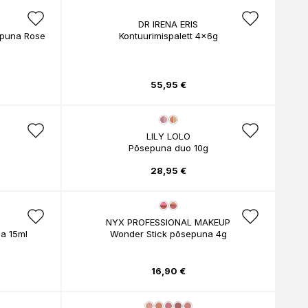
DR IRENA ERIS
epuna Rose
Kontuurimispalett 4x6g
55,95 €
LILY LOLO
Põsepuna duo 10g
28,95 €
NYX PROFESSIONAL MAKEUP
a 15ml
Wonder Stick põsepuna 4g
16,90 €