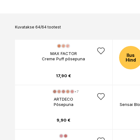
ALTERNA
AMERICAN CREW
ANNEMARIE BÖRLI
ANTONIO AXU
Kuvatakse 64/64 tootest
ANTONIO BANDERA
ANTONIO MARETTI
ANUA
AOURA
MAX FACTOR
APRAISE
Ilus
Creme Puff põsepuna
Hind
APRICOT
ARDELL
ARISTOCRAT
17,90 €
ARMANI
ARTDECO
ASABI
+7
ATKINSONS
ARTDECO
AUSTRALIAN GOLD
Põsepuna
Sensai Bl
AVEENO
9,90 €