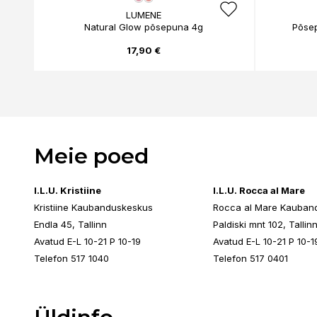
LUMENE
Natural Glow põsepuna 4g
Põse
17,90 €
Meie poed
I.L.U. Kristiine
I.L.U. Rocca al Mare
Kristiine Kaubanduskeskus
Rocca al Mare Kauban
Endla 45, Tallinn
Paldiski mnt 102, Tallin
Avatud E-L 10-21 P 10-19
Avatud E-L 10-21 P 10-1
Telefon 517 1040
Telefon 517 0401