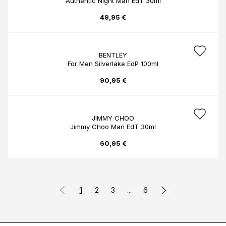
Authentic Night Man EdT 30ml
49,95 €
BENTLEY
For Men Silverlake EdP 100ml
90,95 €
JIMMY CHOO
Jimmy Choo Man EdT 30ml
60,95 €
1
2
3
...
6