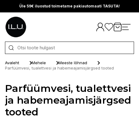
Üle 59€ iluostud toimetame pakiautomaati TASUTA!
Otse sisu juurde
Avaleht
Mehele
Meeste lõhnad
Parfüümvesi, tualettvesi ja habemeajamisjärgsed tooted
Parfüümvesi, tualettvesi
ja habemeajamisjärgsed
tooted