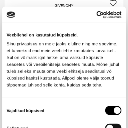
GIVENCHY
Gentleman Society Sport EdP 60ml
103,95 €
Veebilehel on kasutatud küpsiseid.
GIVENCHY
Sinu privaatsus on meie jaoks oluline ning me soovime,
Gentleman Society Sport EdP 100ml
et tunneksid end meie veebilehte kasutades turvaliselt.
139,95 €
Sul on võimalik igal hetkel oma valikuid küpsiste
seadetes või veebilehitseja seadetes muuta. Mõnel juhul
tuleb selleks muuta oma veebilehitseja seadistusi või
BURBERRY
küpsised käsitsi kustutada. Allpool oleme välja toonud
Hero Elixir de Parfum 60ml
täpsemad juhised selle kohta, kuidas seda teha.
190,95 €
Nõusoleku
Vajalikud küpsised
valik
TRUSSARDI
Primo Notte Blue EdP 30ml
73,95 €