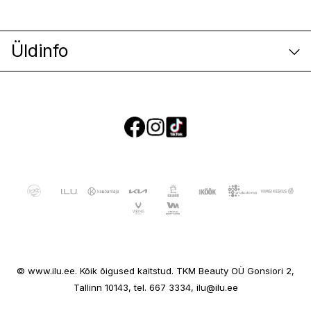
Üldinfo
E-poe klienditeenindus
© www.ilu.ee. Kõik õigused kaitstud. TKM Beauty OÜ Gonsiori 2,
Ettevõttest
Tallinn 10143, tel. 667 3334, ilu@ilu.ee