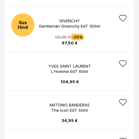
GIVENCHY
Ilus
Gentleman Givenchy EdT 100ml
Hind
121,95 €
-20%
97,50 €
YVES SAINT LAURENT
L'Homme EdT 60ml
104,95 €
ANTONIO BANDERAS
The Icon EdT 50ml
34,95 €