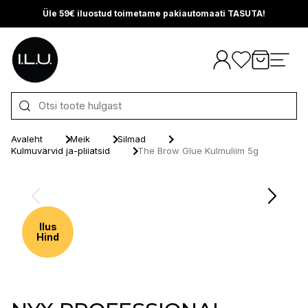
Üle 59€ iluostud toimetame pakiautomaati TASUTA!
Otse sisu juurde
Avaleht
Meik
Silmad
Kulmuvärvid ja-pliiatsid
The Brow Glue Kulmuliim 5g
Ilus
Hind