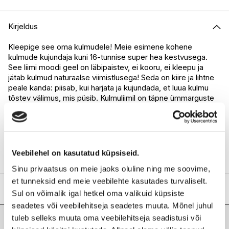
E-pood
Saadaval
Kirjeldus
I.L.U. Kristiine
Saadaval
I.L.U. Ülemiste
Saadaval
Kleepige see oma kulmudele! Meie esimene kohene
kulmude kujundaja kuni 16-tunnise super hea kestvusega.
I.L.U. Rocca
Saadaval
See liimi moodi geel on läbipaistev, ei kooru, ei kleepu ja
I.L.U. Lõunakeskus
Saadaval
jätab kulmud naturaalse viimistlusega! Seda on kiire ja lihtne
I.L.U. Pärnu
Saadaval
peale kanda: piisab, kui harjata ja kujundada, et luua kulmu
tõstev välimus, mis püsib. Kulmuliimil on täpne ümmarguste
harjastega pintsel, mis hõlbustab igasuguse kulmu kuju
kujundamist.
Lamineeritud kulmu saavutamiseks pintseldage kulmud The
Brow Glue abil ülespoole ja laske kuivada. Täitke kulmud
oma lemmik pigmenteeritud kulmutootega - nagu uus Lift &
Veebilehel on kasutatud küpsiseid.
Snatch kulmupliiats!
Sinu privaatsus on meie jaoks oluline ning me soovime,
et tunneksid end meie veebilehte kasutades turvaliselt.
Lisainfo
Sul on võimalik igal hetkel oma valikuid küpsiste
seadetes või veebilehitseja seadetes muuta. Mõnel juhul
Kaubamärk
NYX PROFESSIONAL MAKEUP
tuleb selleks muuta oma veebilehitseja seadistusi või
Laokood
H0183667