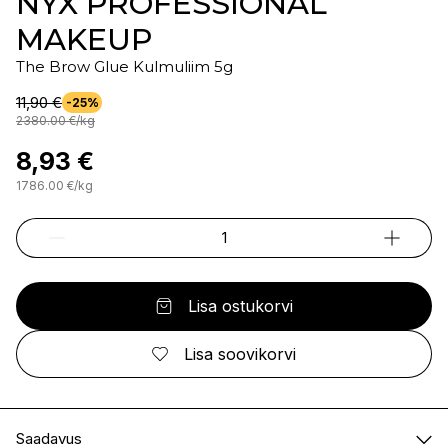
NYX PROFESSIONAL
MAKEUP
The Brow Glue Kulmuliim 5g
11,90 €
-25%
2380.00
€
/
kg
8,93 €
1786.00
€
/
kg
Lisa ostukorvi
Lisa soovikorvi
Saadavus