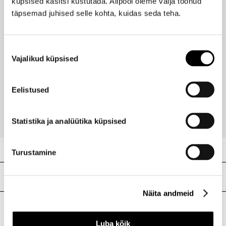
küpsised käsitsi kustutada. Allpool oleme välja toonud
Viimati vaadatud tooted
Ribakood
0800897003777
täpsemad juhised selle kohta, kuidas seda teha.
Nõusoleku
Vajalikud küpsised
valik
NYX PROFESSIONAL MAKEUP
Ilus
The Brow Glue Kulmuliim 5g
Hind
Eelistused
11,90 €
-25%
8,93 €
Statistika ja analüütika küpsised
Turustamine
Meie poed
Näita andmeid
I.L.U. Kristiine
Luba kõik