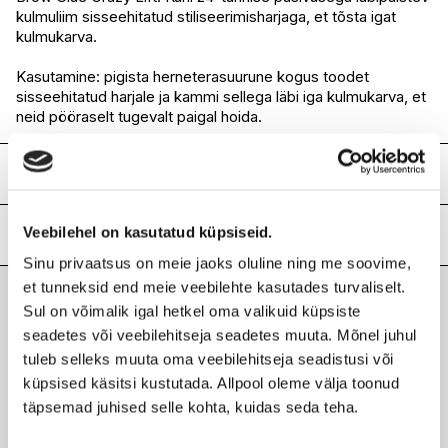
kulmuliim sisseehitatud stiliseerimisharjaga, et tõsta igat
I.L.U. Lõunakeskus
Saadaval
kulmukarva.
I.L.U. Pärnu
Ei ole saadaval
Kasutamine: pigista herneterasuurune kogus toodet
sisseehitatud harjale ja kammi sellega läbi iga kulmukarva, et
neid pööraselt tugevalt paigal hoida.
Koostis
AQUA / WATER / EAU • BEHENETH-30 • VP/VA
Veebilehel on kasutatud küpsiseid.
COPOLYMER • ALCOHOL • PENTYLENE GLYCOL •
Lisainfo
BUTYLENE GLYCOL • GLYCERIN • DIPROPYLENE GLYCOL
Sinu privaatsus on meie jaoks oluline ning me soovime,
• CAPRYLYL GLYCOL • XANTHAN GUM •
Kaubamärk
NYX PROFESSIONAL MAKEUP
et tunneksid end meie veebilehte kasutades turvaliselt.
PHENOXYETHANOL
Laokood
H0202392
Sul on võimalik igal hetkel oma valikuid küpsiste
Value1: AQUA / WATER / EAU • BEHENETH-30 • VP/VA
Viimati vaadatud tooted
Ribakood
0800897271541
COPOLYMER • ALCOHOL • PENTYLENE GLYCOL •
seadetes või veebilehitseja seadetes muuta. Mõnel juhul
BUTYLENE GLYCOL • GLYCERIN • DIPROPYLENE GLYCOL
tuleb selleks muuta oma veebilehitseja seadistusi või
• CAPRYLYL GLYCOL • XANTHAN GUM •
küpsised käsitsi kustutada. Allpool oleme välja toonud
PHENOXYETHANOL
täpsemad juhised selle kohta, kuidas seda teha.
NYX PROFESSIONAL MAKEUP
Ilus