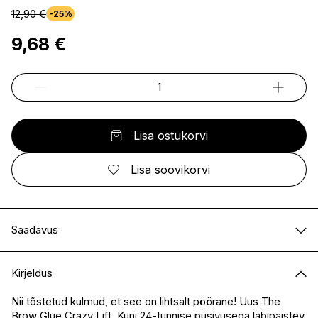
12,90 €
-25%
9,68 €
Lisa ostukorvi
Lisa soovikorvi
Saadavus
E-pood
Saadaval
Kirjeldus
I.L.U. Kristiine
Saadaval
I.L.U. Ülemiste
Saadaval
Nii tõstetud kulmud, et see on lihtsalt pöörane! Uus The
Brow Glue Crazy Lift. Kuni 24-tunnise püsivusega läbipaistev
I.L.U. Rocca
Saadaval