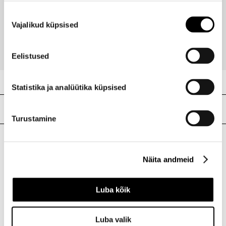
Kulmuliim The Brow Glue Crazy Lift 01
Hind
Nõusoleku
12,90 €
-25%
Vajalikud küpsised
valik
9,68 €
Eelistused
Statistika ja analüütika küpsised
Meie poed
Turustamine
I.L.U. Kristiine
Näita andmeid
Kristiine Kaubanduskeskus
Endla 45, Tallinn
Luba kõik
Avatud E-L 10-21 P 10-19
Telefon 517 1040
Luba valik