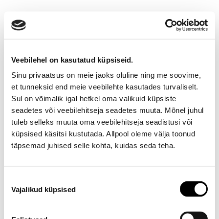
Veebilehel on kasutatud küpsiseid.
Sinu privaatsus on meie jaoks oluline ning me soovime,
et tunneksid end meie veebilehte kasutades turvaliselt.
Sul on võimalik igal hetkel oma valikuid küpsiste
seadetes või veebilehitseja seadetes muuta. Mõnel juhul
Ootamatu viga!
tuleb selleks muuta oma veebilehitseja seadistusi või
küpsised käsitsi kustutada. Allpool oleme välja toonud
Proovi varsti uuesti
täpsemad juhised selle kohta, kuidas seda teha.
E-poe klienditeenindus
Nõusoleku
Vajalikud küpsised
valik
Telefon E-R 9-17 6673334