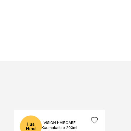
VISION HAIRCARE
Ilus
Kuumakaitse 200ml
Hind