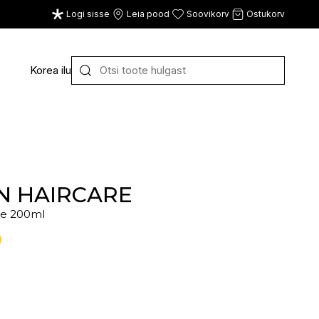
Logi sisse
Leia pood
Soovikorv
Ostukorv
Korea ilu
Y
Z
VAATA KÕIKI
E
F
G
ON HAIRCARE
e 200ml
CE
ECOSH
FACE FACTS
GATINEAU
ECOTOOLS
FACED
GERMAINE DE CAPUC
EDWIN JAGGER
FILORGA
GIGI
EISENBERG
FIORENTINO
GIVENCHY
ELEMIS
FLAWLESS
GLAIRY BRAND
ELEVEN
FLER
GLAMLAC
ELIE SAAB
FOUR REASONS
GODDESS