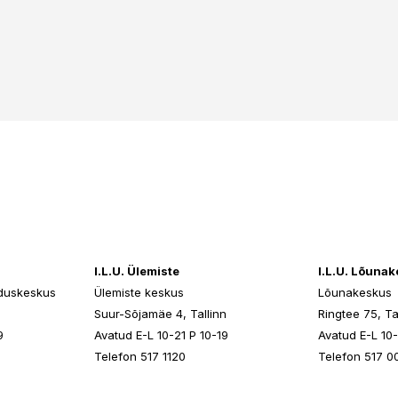
I.L.U. Ülemiste
I.L.U. Lõuna
duskeskus
Ülemiste keskus
Lõunakeskus
n
Suur-Sõjamäe 4, Tallinn
Ringtee 75, Ta
9
Avatud E-L 10-21 P 10-19
Avatud E-L 10-
Telefon 517 1120
Telefon 517 0