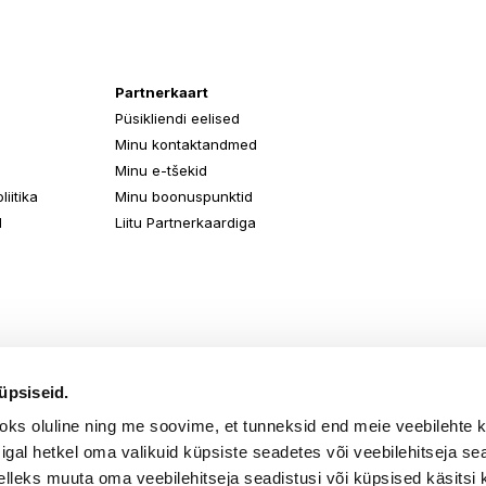
Partnerkaart
Püsikliendi eelised
Minu kontaktandmed
Minu e-tšekid
iitika
Minu boonuspunktid
d
Liitu Partnerkaardiga
üpsiseid.
aoks oluline ning me soovime, et tunneksid end meie veebilehte 
k igal hetkel oma valikuid küpsiste seadetes või veebilehitseja s
elleks muuta oma veebilehitseja seadistusi või küpsised käsitsi 