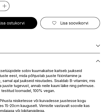
ELIZABETH ARDEN
FRESMY
GOLDWELL
CA
EMBRYOLISSE
FUSSKUNDIG
GRACE COLE
ENVIE
GRAHAM HILL
S
ERBORIAN
GROOM ROOM
Lisa ostukorvi
Lisa soovikorvi
ESCADA
GUCCI
BBANA
ESTEÉ LAUDER
GUESS
AN
EVITA PERONI
S
EYLURE
KA
E
Saadaval
SSENZ
Saadaval
Saadaval
uksetüüpidele sobiv kuumakaitse kaitseb juukseid
uste eest, mida põhjustab juuste föönitamine ja
Saadaval
 samal ajal juukseid niisutades. Sisaldab B-vitamiini, mis
eskus
Ei ole saadaval
a juuste tugevust, annab neile kauni läike ning pehmuse.
Ei ole saadaval
e testitud loomadel, 100% vegan.
Pihusta niisketesse või kuivadesse juustesse kogu
s 15-20cm kauguselt. Viimistle vastavalt soovile kas
endajaga või lokitangidega.