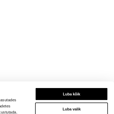
Luba kõik
kasutades
eadetes
Luba valik
kustutada.