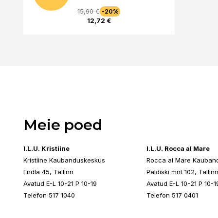
15,90 €
-20%
12,72 €
Meie poed
I.L.U. Kristiine
I.L.U. Rocca al Mare
Kristiine Kaubanduskeskus
Rocca al Mare Kauban
Endla 45, Tallinn
Paldiski mnt 102, Tallin
Avatud E-L 10-21 P 10-19
Avatud E-L 10-21 P 10-1
Telefon 517 1040
Telefon 517 0401