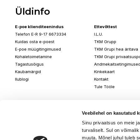
Üldinfo
E-poe klienditeenindus
Ettevõttest
Telefon E-R 9-17 6673334
I.L.U.
Kuidas osta e-poest
TKM Grupp
E-poe müügitingimused
TKM Grupi hea äritava
Kohaletoimetamine
TKM Grupi privaatsuspol
Tagastusõigus
Andmekaitsetingimuse
Kaubamärgid
Kinkekaart
Ilublogi
Kontakt
Tule Tööle
Veebilehel on kasutatud k
Sinu privaatsus on meie j
turvaliselt. Sul on võimali
muuta. Mõnel juhul tuleb s