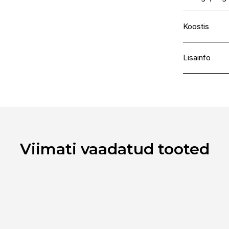
Koostis
Alcohol Dena
AMP-Acrylat
Lisainfo
Propyl Dimet
Parfum, Lim
Kaubamärk
Laokood
Ribakood
Viimati vaadatud tooted