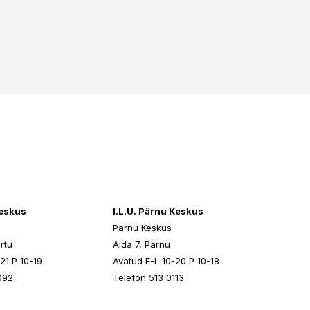
keskus
I.L.U. Pärnu Keskus
Pärnu Keskus
rtu
Aida 7, Pärnu
21 P 10-19
Avatud E-L 10-20 P 10-18
092
Telefon 513 0113