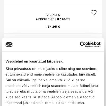
VRANJES
Chiaroscuro EdP 100ml
184,95 €
VRANJES
Mattutino EdP 100ml
184,95 €
Veebilehel on kasutatud küpsiseid.
Sinu privaatsus on meie jaoks oluline ning me soovime,
VRANJES
et tunneksid end meie veebilehte kasutades turvaliselt.
Meriggiare vranjes edp 100ml 100ml
Sul on võimalik igal hetkel oma valikuid küpsiste
seadetes või veebilehitseja seadetes muuta. Mõnel juhul
184,95 €
tuleb selleks muuta oma veebilehitseja seadistusi või
küpsised käsitsi kustutada. Allpool oleme välja toonud
täpsemad juhised selle kohta, kuidas seda teha.
VRANJES