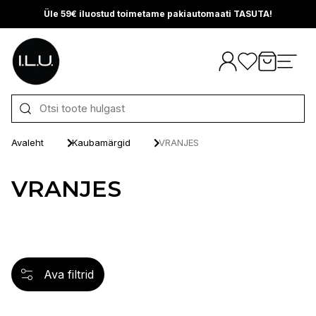
Üle 59€ iluostud toimetame pakiautomaati TASUTA!
Otse sisu juurde
Avaleht
Kaubamärgid
VRANJES
VRANJES
Ava filtrid