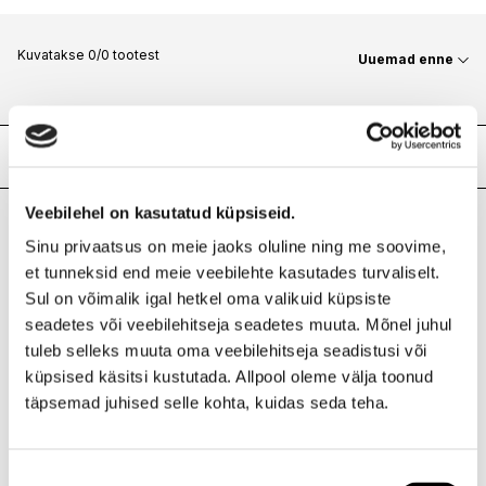
Kuvatakse 0/0 tootest
Uuemad enne
Meie poed
Veebilehel on kasutatud küpsiseid.
Sinu privaatsus on meie jaoks oluline ning me soovime,
I.L.U. Kristiine
et tunneksid end meie veebilehte kasutades turvaliselt.
Kristiine Kaubanduskeskus
Sul on võimalik igal hetkel oma valikuid küpsiste
Endla 45, Tallinn
seadetes või veebilehitseja seadetes muuta. Mõnel juhul
Avatud E-L 10-21 P 10-19
tuleb selleks muuta oma veebilehitseja seadistusi või
Telefon 517 1040
küpsised käsitsi kustutada. Allpool oleme välja toonud
täpsemad juhised selle kohta, kuidas seda teha.
I.L.U. Rocca al Mare
Rocca al Mare Kaubanduskeskus
Nõusoleku