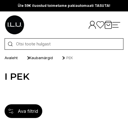
Üle 59€ iluostud toimetame pakiautomaati TASUTA!
Otse sisu juurde
Avaleht
Kaubamärgid
I PEK
I PEK
Ava filtrid