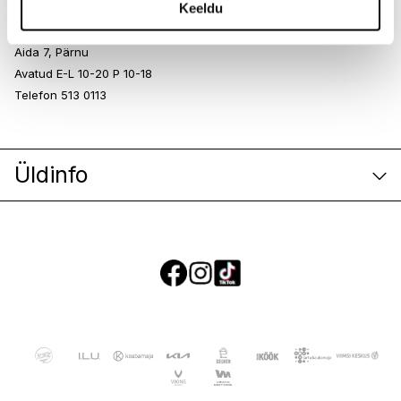
Keeldu
I.L.U. Pärnu Keskus
Pärnu Keskus
Aida 7, Pärnu
Avatud E-L 10-20 P 10-18
Telefon 513 0113
Üldinfo
E-poe klienditeenindus