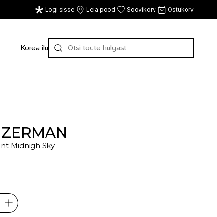
Logi sisse
Leia pood
Soovikorv
Ostukorv
Korea ilu
Y
Z
VAATA KÕIKI
E
F
G
EZERMAN
lant Midnigh Sky
CE
ECOSH
FACE FACTS
GATINEAU
ECOTOOLS
FACED
GERMAINE DE CAPUC
EDWIN JAGGER
FILORGA
GIGI
EISENBERG
FIORENTINO
GIVENCHY
ELEMIS
FLAWLESS
GLAIRY BRAND
ELEVEN
FLER
GLAMLAC
ELIE SAAB
FOUR REASONS
GODDESS