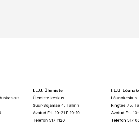
I.L.U. Ülemiste
I.L.U. Lõuna
duskeskus
Ülemiste keskus
Lõunakeskus
n
Suur-Sõjamäe 4, Tallinn
Ringtee 75, Ta
9
Avatud E-L 10-21 P 10-19
Avatud E-L 10-
Telefon 517 1120
Telefon 517 0