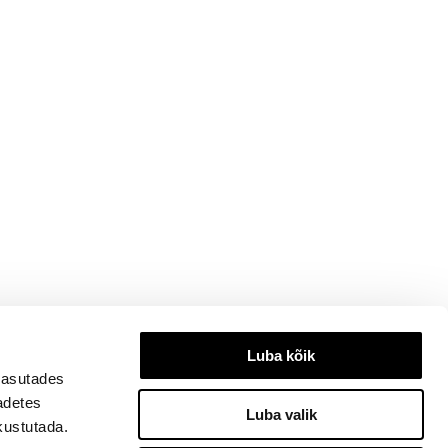
Luba kõik
kasutades
eadetes
Luba valik
kustutada.