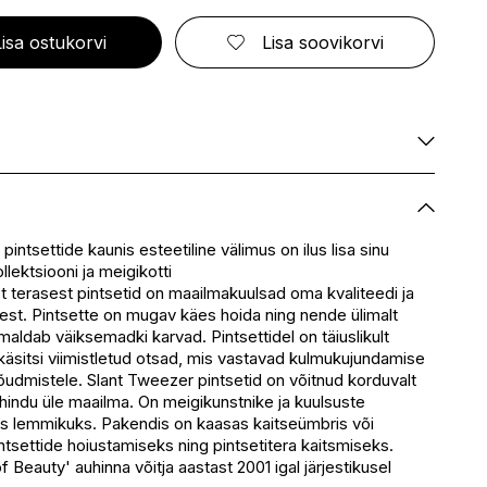
ELIZABETH ARDEN
FRESMY
GOLDWELL
CA
EMBRYOLISSE
FUSSKUNDIG
GRACE COLE
Lisa ostukorvi
Lisa soovikorvi
ENVIE
GRAHAM HILL
S
ERBORIAN
GROOM ROOM
ESCADA
GUCCI
BBANA
ESTEÉ LAUDER
GUESS
AN
EVITA PERONI
S
EYLURE
KA
Saadaval
E
Saadaval
Saadaval
ntsettide kaunis esteetiline välimus on ilus lisa sinu
SSENZ
ollektsiooni ja meigikotti
Saadaval
 terasest pintsetid on maailmakuulsad oma kvaliteedi ja
eskus
Saadaval
est. Pintsette on mugav käes hoida ning nende ülimalt
Saadaval
aldab väiksemadki karvad. Pintsettidel on täiuslikult
käsitsi viimistletud otsad, mis vastavad kulmukujundamise
õudmistele. Slant Tweezer pintsetid on võitnud korduvalt
hindu üle maailma. On meigikunstnike ja kuulsuste
s lemmikuks. Pakendis on kaasas kaitseümbris või
ntsettide hoiustamiseks ning pintsetitera kaitsmiseks.
f Beauty' auhinna võitja aastast 2001 igal järjestikusel