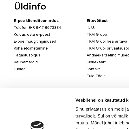
Üldinfo
E-poe klienditeenindus
Ettevõttest
Telefon E-R 9-17 6673334
I.L.U.
Kuidas osta e-poest
TKM Grupp
E-poe müügitingimused
TKM Grupi hea äritava
Kohaletoimetamine
TKM Grupi privaatsuspol
Tagastusõigus
Andmekaitsetingimuse
Kaubamärgid
Kinkekaart
Ilublogi
Kontakt
Tule Tööle
Veebilehel on kasutatud k
Sinu privaatsus on meie j
turvaliselt. Sul on võimali
muuta. Mõnel juhul tuleb s