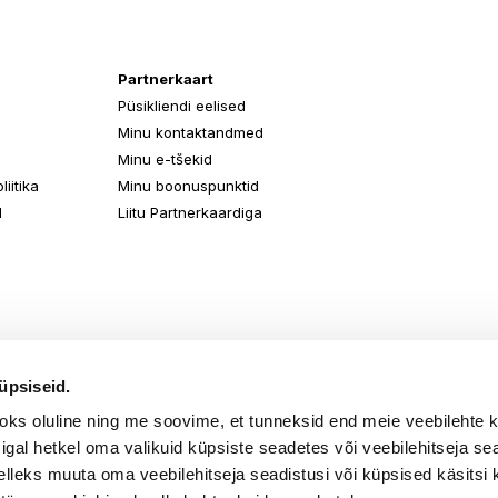
Partnerkaart
Püsikliendi eelised
Minu kontaktandmed
Minu e-tšekid
iitika
Minu boonuspunktid
d
Liitu Partnerkaardiga
üpsiseid.
aoks oluline ning me soovime, et tunneksid end meie veebilehte 
k igal hetkel oma valikuid küpsiste seadetes või veebilehitseja s
elleks muuta oma veebilehitseja seadistusi või küpsised käsitsi 