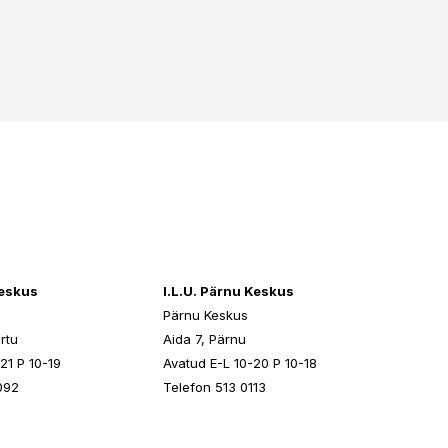
keskus
I.L.U. Pärnu Keskus
Pärnu Keskus
rtu
Aida 7, Pärnu
21 P 10-19
Avatud E-L 10-20 P 10-18
092
Telefon 513 0113