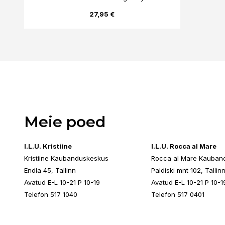
27,95 €
Meie poed
I.L.U. Kristiine
I.L.U. Rocca al Mare
Kristiine Kaubanduskeskus
Rocca al Mare Kauban
Endla 45, Tallinn
Paldiski mnt 102, Tallin
Avatud E-L 10-21 P 10-19
Avatud E-L 10-21 P 10-1
Telefon 517 1040
Telefon 517 0401