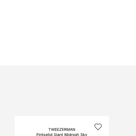
TWEEZERMAN
Pintsetid Slant Midnigh Sky