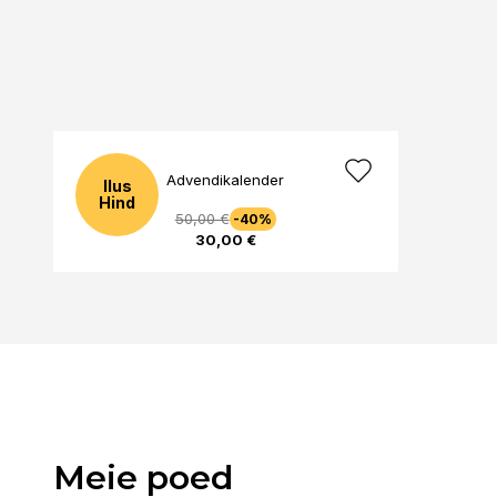
Advendikalender
Ilus
Hind
50,00 €
-40%
30,00 €
Meie poed