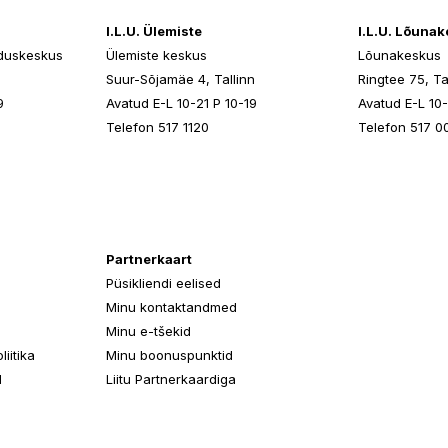
I.L.U. Ülemiste
I.L.U. Lõuna
duskeskus
Ülemiste keskus
Lõunakeskus
n
Suur-Sõjamäe 4, Tallinn
Ringtee 75, Ta
9
Avatud E-L 10-21 P 10-19
Avatud E-L 10-
Telefon 517 1120
Telefon 517 0
Partnerkaart
Püsikliendi eelised
Minu kontaktandmed
Minu e-tšekid
iitika
Minu boonuspunktid
d
Liitu Partnerkaardiga