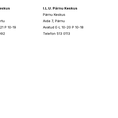
keskus
I.L.U. Pärnu Keskus
Pärnu Keskus
rtu
Aida 7, Pärnu
21 P 10-19
Avatud E-L 10-20 P 10-18
092
Telefon 513 0113