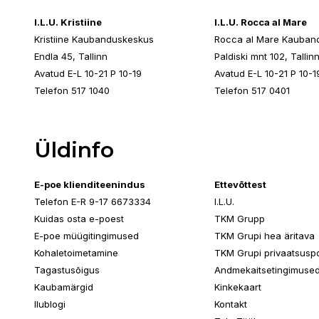
I.L.U. Kristiine
I.L.U. Rocca al Mare
Kristiine Kaubanduskeskus
Rocca al Mare Kauban
Endla 45, Tallinn
Paldiski mnt 102, Tallin
Avatud E-L 10-21 P 10-19
Avatud E-L 10-21 P 10-1
Telefon 517 1040
Telefon 517 0401
Üldinfo
E-poe klienditeenindus
Ettevõttest
Telefon E-R 9-17 6673334
I.L.U.
Kuidas osta e-poest
TKM Grupp
E-poe müügitingimused
TKM Grupi hea äritava
Kohaletoimetamine
TKM Grupi privaatsuspol
Tagastusõigus
Andmekaitsetingimuse
Kaubamärgid
Kinkekaart
Ilublogi
Kontakt