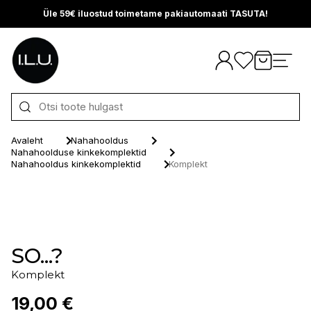
Üle 59€ iluostud toimetame pakiautomaati TASUTA!
Otse sisu juurde
Avaleht
Nahahooldus
Nahahoolduse kinkekomplektid
Nahahooldus kinkekomplektid
Komplekt
SO...?
Komplekt
19,00 €