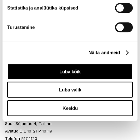
I.L.U. Kristiine
Statistika ja analüütika küpsised
Kristiine Kaubanduskeskus
Endla 45, Tallinn
Avatud E-L 10-21 P 10-19
Turustamine
Telefon 517 1040
Näita andmeid
I.L.U. Rocca al Mare
Rocca al Mare Kaubanduskeskus
Paldiski mnt 102, Tallinn
Luba kõik
Avatud E-L 10-21 P 10-19
Telefon 517 0401
Luba valik
Keeldu
I.L.U. Ülemiste
Ülemiste keskus
Suur-Sõjamäe 4, Tallinn
Avatud E-L 10-21 P 10-19
Telefon 517 1120