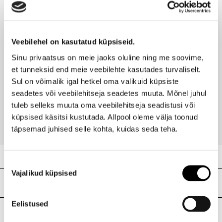
Kaubamärk
SO...?
Laokood
H0203556
Viimati vaadatud tooted
Ribakood
5018389047528
Veebilehel on kasutatud küpsiseid.
Sinu privaatsus on meie jaoks oluline ning me soovime,
et tunneksid end meie veebilehte kasutades turvaliselt.
Sul on võimalik igal hetkel oma valikuid küpsiste
SO...?
Komplekt
seadetes või veebilehitseja seadetes muuta. Mõnel juhul
tuleb selleks muuta oma veebilehitseja seadistusi või
19,00 €
küpsised käsitsi kustutada. Allpool oleme välja toonud
täpsemad juhised selle kohta, kuidas seda teha.
Nõusoleku
Vajalikud küpsised
valik
Meie poed
Eelistused