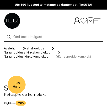
Üle 59€ iluostud toimetame pakiautomaati TASUTA!
Otse sisu juurde
Avaleht
Nahahooldus
Nahahoolduse kinkekomplektid
Nahahooldus kinkekomplektid
Kehaspreide komplekt
Ilus
SO...?
Hind
Kehaspreide komplekt
13,00 €
-20%