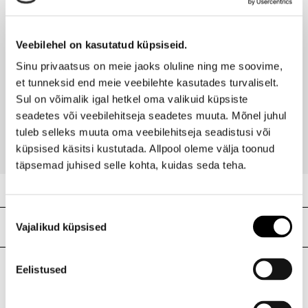
I.L.U. Pärnu
Saadaval
Veebilehel on kasutatud küpsiseid.
Sinu privaatsus on meie jaoks oluline ning me soovime,
SO...?
Ilus
et tunneksid end meie veebilehte kasutades turvaliselt.
Kehaspreide komplekt
Hind
Sul on võimalik igal hetkel oma valikuid küpsiste
13,00 €
-20%
seadetes või veebilehitseja seadetes muuta. Mõnel juhul
10,40 €
tuleb selleks muuta oma veebilehitseja seadistusi või
küpsised käsitsi kustutada. Allpool oleme välja toonud
täpsemad juhised selle kohta, kuidas seda teha.
Nõusoleku
Meie poed
Vajalikud küpsised
valik
Eelistused
I.L.U. Kristiine
Kristiine Kaubanduskeskus