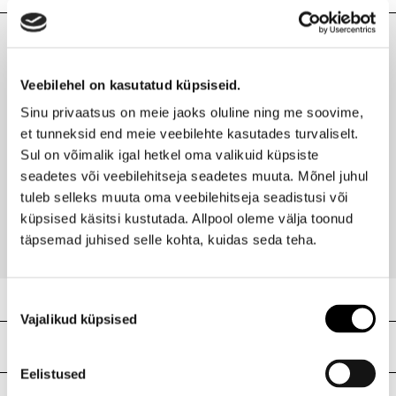
Kaubamärk
SHISEIDO
Laokood
H0175565
Viimati vaadatud tooted
Ribakood
0729238147027
Veebilehel on kasutatud küpsiseid.
Sinu privaatsus on meie jaoks oluline ning me soovime,
et tunneksid end meie veebilehte kasutades turvaliselt.
Sul on võimalik igal hetkel oma valikuid küpsiste
SHISEIDO
seadetes või veebilehitseja seadetes muuta. Mõnel juhul
Meigipõhja pintsel
tuleb selleks muuta oma veebilehitseja seadistusi või
63,95 €
küpsised käsitsi kustutada. Allpool oleme välja toonud
täpsemad juhised selle kohta, kuidas seda teha.
Nõusoleku
Vajalikud küpsised
valik
Meie poed
Eelistused