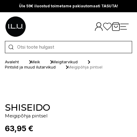
Üle 59€ iluostud toimetame pakiautomaati TASUTA!
Otse sisu juurde
Avaleht
Meik
Meigitarvikud
Pintslid ja muud ilutarvikud
Meigipõhja pintsel
SHISEIDO
Meigipõhja pintsel
63,95 €