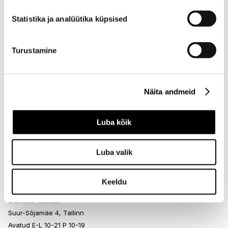
I.L.U. Kristiine
Statistika ja analüütika küpsised
Kristiine Kaubanduskeskus
Endla 45, Tallinn
Turustamine
Avatud E-L 10-21 P 10-19
Telefon 517 1040
Näita andmeid
I.L.U. Rocca al Mare
Rocca al Mare Kaubanduskeskus
Luba kõik
Paldiski mnt 102, Tallinn
Avatud E-L 10-21 P 10-19
Telefon 517 0401
Luba valik
Keeldu
I.L.U. Ülemiste
Ülemiste keskus
Suur-Sõjamäe 4, Tallinn
Avatud E-L 10-21 P 10-19