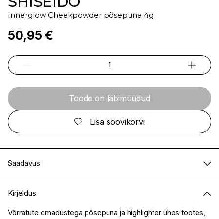
SHISEIDO
Innerglow Cheekpowder põsepuna 4g
50,95 €
Toode on läbimüüdud
Lisa soovikorvi
Saadavus
E-pood
Ei ole saadaval
Kirjeldus
I.L.U. Kristiine
Ei ole saadaval
I.L.U. Ülemiste
Ei ole saadaval
Võrratute omadustega põsepuna ja highlighter ühes tootes,