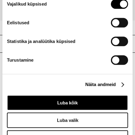
Vajalikud küpsised
valik
Eelistused
Statistika ja analüütika küpsised
Meie poed
Turustamine
I.L.U. Kristiine
Kristiine Kaubanduskeskus
Näita andmeid
Endla 45, Tallinn
Avatud E-L 10-21 P 10-19
Telefon 517 1040
Luba kõik
Luba valik
I.L.U. Rocca al Mare
Rocca al Mare Kaubanduskeskus