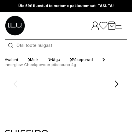
Üle 59€ iluostud toimetame pakiautomaati TASUTA!
Otse sisu juurde
Avaleht
Meik
Nägu
Põsepunad
Innerglow Cheekpowder põsepuna 4g