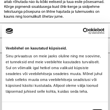
aitab rõhutada näo ilu kõiki eeliseid ja tuua esile põsesarnad.
I.L.U. Rocca
Ei ole saadaval
Kõrge pigmendi sisaldusega kuid õhk-kerge ja siidpehme
I.L.U. Lõunakeskus
Ei ole saadaval
tekstuuriga põsepuna on lihtne hajutada ja tulemuseks on
I.L.U. Pärnu
Ei ole saadaval
kaunis ning loomulikult õhetav jume.
Koostis
Talc, Mica, Titanium Dioxide (Ci 77891), Cetearyl
Ethylhexanoate, Isononyl Isononanoate, Silica, Zinc Stearate,
Lisainfo
Veebilehel on kasutatud küpsiseid.
Ethylhexylglycerin, Caprylyl Glycol, Tin Oxide. May Contain
(+/-): Iron Oxides (Ci 77491), Iron Oxides (Ci 77492), Iron
Kaubamärk
Sinu privaatsus on meie jaoks oluline ning me soovime,
SHISEIDO
Oxides (Ci 77499), Carmine (Ci 75470), Ultramarines (Ci
et tunneksid end meie veebilehte kasutades turvaliselt.
Laokood
H0175648
77007), Red 7 Lake (Ci 15850), Red 28 Lake (Ci 45410),
Viimati vaadatud tooted
Sul on võimalik igal hetkel oma valikuid küpsiste
Ribakood
0730852148833
Yellow 5 Lake (Ci 19140)
seadetes või veebilehitseja seadetes muuta. Mõnel juhul
tuleb selleks muuta oma veebilehitseja seadistusi või
küpsised käsitsi kustutada. Allpool oleme välja toonud
täpsemad juhised selle kohta, kuidas seda teha.
SHISEIDO
Innerglow Cheekpowder põsepuna 4g
50,95 €
Nõusoleku