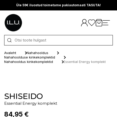
Üle 59€ iluostud toimetame pakiautomaati TASUTA!
Otse sisu juurde
Avaleht
Nahahooldus
Nahahoolduse kinkekomplektid
Nahahooldus kinkekomplektid
Essential Energy komplekt
SHISEIDO
Essential Energy komplekt
84,95 €