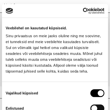
Lisainfo
Kaubamärk
SHISEIDO
Laokood
H0205763
Viimati vaadatud tooted
Veebilehel on kasutatud küpsiseid.
Ribakood
3423222147457
Sinu privaatsus on meie jaoks oluline ning me soovime,
et tunneksid end meie veebilehte kasutades turvaliselt.
Sul on võimalik igal hetkel oma valikuid küpsiste
seadetes või veebilehitseja seadetes muuta. Mõnel juhul
SHISEIDO
tuleb selleks muuta oma veebilehitseja seadistusi või
Essential Energy komplekt
küpsised käsitsi kustutada. Allpool oleme välja toonud
84,95 €
täpsemad juhised selle kohta, kuidas seda teha.
Nõusoleku
Vajalikud küpsised
valik
Meie poed
Eelistused