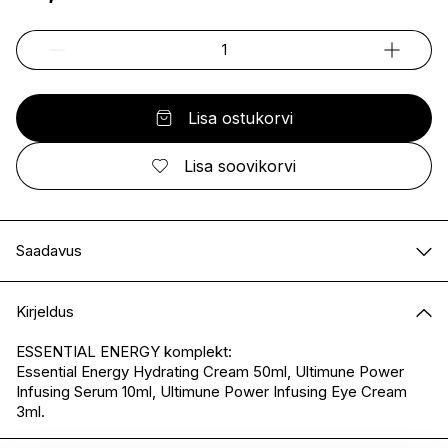
Lisa ostukorvi
Lisa soovikorvi
Saadavus
E-pood
Saadaval
Kirjeldus
I.L.U. Kristiine
Saadaval
I.L.U. Ülemiste
Saadaval
ESSENTIAL ENERGY komplekt:
Essential Energy Hydrating Cream 50ml, Ultimune Power
I.L.U. Rocca
Saadaval
Infusing Serum 10ml, Ultimune Power Infusing Eye Cream
I.L.U. Lõunakeskus
Saadaval
3ml.
I.L.U. Pärnu
Ei ole saadaval