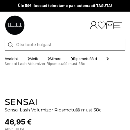
Üle 59€ iluostud toimetame pakiautomaati TASUTA!
Otse sisu juurde
Avaleht
Meik
Silmad
Ripsmetuššid
Sensai Lash Volumizer Ripsmetušš must 38c
SENSAI
Sensai Lash Volumizer Ripsmetušš must 38c
46,95 €
4695.00
€
/
l