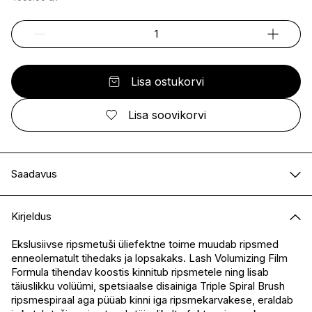
Lisa ostukorvi
Lisa soovikorvi
Saadavus
E-pood
Saadaval
Kirjeldus
I.L.U. Kristiine
Ei ole saadaval
I.L.U. Ülemiste
Saadaval
Ekslusiivse ripsmetuši üliefektne toime muudab ripsmed
enneolematult tihedaks ja lopsakaks. Lash Volumizing Film
I.L.U. Rocca
Saadaval
Formula tihendav koostis kinnitub ripsmetele ning lisab
I.L.U. Lõunakeskus
Ei ole saadaval
täiuslikku volüümi, spetsiaalse disainiga Triple Spiral Brush
I.L.U. Pärnu
Ei ole saadaval
ripsmespiraal aga püüab kinni iga ripsmekarvakese, eraldab