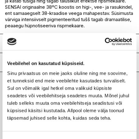
ja katab tušiga ning tagab täiuslikult efektse ripsmekaare.
SENSAI originaalne 38ºC koostis on higi-, vee- ja rasukindel,
ent samaaegselt 38-kraadise veega mahapestav. Süsimusta
värviga intensiivselt pigmenteeritud tušš tagab dramaatilise,
peaaegu hüpnotiseeriva rispmekaare.
Koostis
Aqua, Paraffin, Acrylates Copolymer, Stearic Acid, Cera
Alba, Copernicia Cerifera Cera, PEG-45 Stearate,
Lisainfo
Veebilehel on kasutatud küpsiseid.
Acrylates/VA Copolymer, Cetearyl Alcohol, Triethanolamine,
Sinu privaatsus on meie jaoks oluline ning me soovime,
Dipropylene Glycol, Butylene Glycol,
Kaubamärk
SENSAI
Caprylic/Capric/Myristic/Stearic Triglyceride, Polysorbate
et tunneksid end meie veebilehte kasutades turvaliselt.
Laokood
H0175110
60, PVP, Disodium EDTA, Hydroxyethylcellulose, Silica,
Sul on võimalik igal hetkel oma valikuid küpsiste
Viimati vaadatud tooted
Ribakood
4973167294185
Synthetic Fluorphlogopite, Methicone, BHT, Hydrolyzed Silk,
seadetes või veebilehitseja seadetes muuta. Mõnel juhul
Serica Powder, Phenoxyethanol, Chlorphenesin, Sodium
tuleb selleks muuta oma veebilehitseja seadistusi või
Dehydroacetate, CI 77120, CI 77266 (nano).
küpsised käsitsi kustutada. Allpool oleme välja toonud
täpsemad juhised selle kohta, kuidas seda teha.
SENSAI
Sensai Lash Volumizer Ripsmetušš must 38c