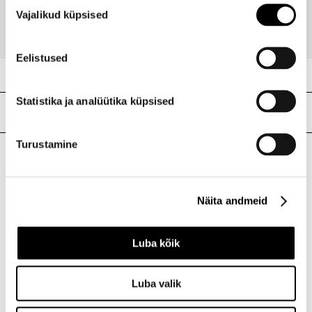
Nõusoleku
46,95 €
Vajalikud küpsised
valik
Eelistused
Statistika ja analüütika küpsised
Meie poed
Turustamine
I.L.U. Kristiine
Kristiine Kaubanduskeskus
Näita andmeid
Endla 45, Tallinn
Avatud E-L 10-21 P 10-19
Telefon 517 1040
Luba kõik
Luba valik
I.L.U. Rocca al Mare
Rocca al Mare Kaubanduskeskus