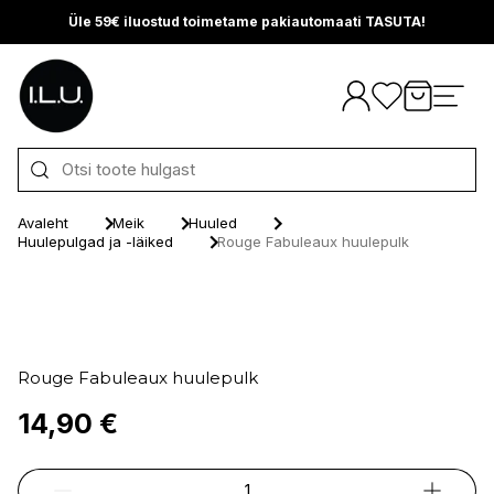
Üle 59€ iluostud toimetame pakiautomaati TASUTA!
Otse sisu juurde
Avaleht
Meik
Huuled
Huulepulgad ja -läiked
Rouge Fabuleaux huulepulk
Rouge Fabuleaux huulepulk
14,90 €