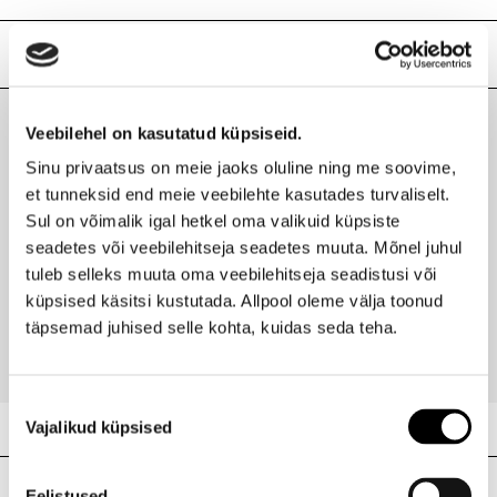
octyldodecanol, bis-carboxydecyl dimethicone,
isododecane, polyethylene, c9-12 alkane, c10-18
Lisainfo
triglycerides, hydrogenated polycyclopentadiene, coco-
caprylate/caprate, quaternium-90 sepiolite, phenoxyethanol,
Laokood
H0176314
copernicia cerifera cera/copernicia cerifera (carnauba)
Ribakood
3614225975387
Veebilehel on kasutatud küpsiseid.
wax/cire de carnauba, triethoxycaprylylsilane, caprylyl
Viimati vaadatud tooted
glycol, undecylenic acid, quaternium-90 montmorillonite,
Sinu privaatsus on meie jaoks oluline ning me soovime,
sclerocarya birrea seed oil, parfum/fragrance, tocopherol,
et tunneksid end meie veebilehte kasutades turvaliselt.
limonene, [may contain/peut contenir/+/-: mica, iron oxides
Sul on võimalik igal hetkel oma valikuid küpsiste
(ci 77491, ci 77492, ci 77499), titanium dioxide (ci 77891),
seadetes või veebilehitseja seadetes muuta. Mõnel juhul
fd&c yellow no. 5 aluminum lake (ci 19140), fd&c yellow no.
6 aluminum lake (ci 15985), d&c red no. 7 calcium lake (ci
tuleb selleks muuta oma veebilehitseja seadistusi või
Rouge Fabuleaux huulepulk
15850), d&c red no. 6 barium lake (ci 15850), fd&c blue no. 1
küpsised käsitsi kustutada. Allpool oleme välja toonud
aluminum lake (ci 42090)].
14,90 €
täpsemad juhised selle kohta, kuidas seda teha.
Nõusoleku
Vajalikud küpsised
valik
Meie poed
Eelistused