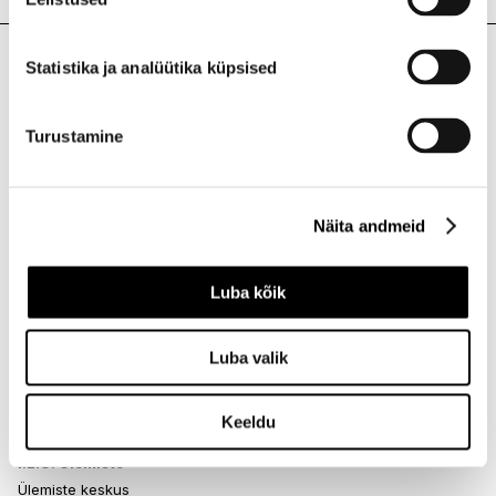
Statistika ja analüütika küpsised
I.L.U. Kristiine
Kristiine Kaubanduskeskus
Turustamine
Endla 45, Tallinn
Avatud E-L 10-21 P 10-19
Telefon 517 1040
Näita andmeid
I.L.U. Rocca al Mare
Luba kõik
Rocca al Mare Kaubanduskeskus
Paldiski mnt 102, Tallinn
Avatud E-L 10-21 P 10-19
Luba valik
Telefon 517 0401
Keeldu
I.L.U. Ülemiste
Ülemiste keskus