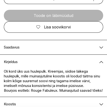
Toode on läbimüüdud
Lisa soovikorvi
Saadavus
E-pood
Ei ole saadaval
Kirjeldus
I.L.U. Kristiine
Ei ole saadaval
I.L.U. Ülemiste
Ei ole saadaval
Oli kord üks uus huulepulk. Kreemjas, siidise läikega
huulepulk, mille muinasjutuline koostis oli loodud täitma sinu
I.L.U. Rocca
Ei ole saadaval
kolm kõige suuremat soovi ning tagama imelise värvi,
I.L.U. Lõunakeskus
Ei ole saadaval
imeliselt mõnusa konsistentsi ja imelise püsivuse.
I.L.U. Pärnu
Ei ole saadaval
Bourjois esitleb: Rouge Fabuleux. Muinasjutud saavad tõeks!
Koostis